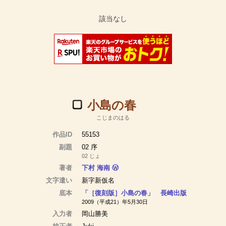
小島の春
こじまのはる
作品ID
55153
副題
02 序
02 じょ
著者
下村 海南
Ⓦ
文字遣い
新字新仮名
底本
「［復刻版］小島の春」 長崎出版
2009（平成21）年5月30日
入力者
岡山勝美