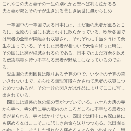
これやこの夫と妻子の一生の別れかと想へば我も泣かるる
夫と妻が親とその子が生き別る悲しき病世に無からしめ
一等国中の一等国である日本には、まだ癩の患者が至るとこ
ろに、医療の手当にも恵まれずに散らかっている。欧米各国で
は患者の全部が隔離され収容され、それぞれに手当をうけて余
生を送っている。そうした患者が相ついで天命を終った時に、
その国には癩が絶滅されるのである。日本ではまだ万余を数え
る伝染病毒を持つ不幸なる患者が野放しになっているのであ
る。
愛生園の光田園長は限りある予算の中で、いやその予算の荷
いきれないまで、あらゆる無理算段をかさねて患者の収容につ
とめつつあるが、その一片の閃きが此作品によりてここに写し
出されている。
四国には遍路の旅の鉦の音がつづいている。八十八カ所の寺
から寺へ、寺の門に寺の境内のところどころに不幸なる患者の
姿が見られる。寺々ばかりでない、四国では町中にも深山路に
も病める友はここそこに悲しき余命を送りつつある。光田園長
の命により、そうした憐れなる病める人々を救い出すべく、幾