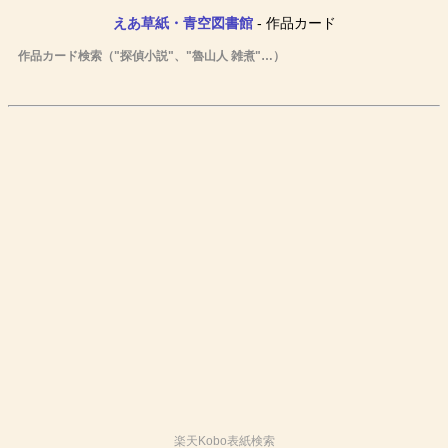
えあ草紙・青空図書館
- 作品カード
作品カード検索（"探偵小説"、"魯山人 雑煮"…）
楽天Kobo表紙検索