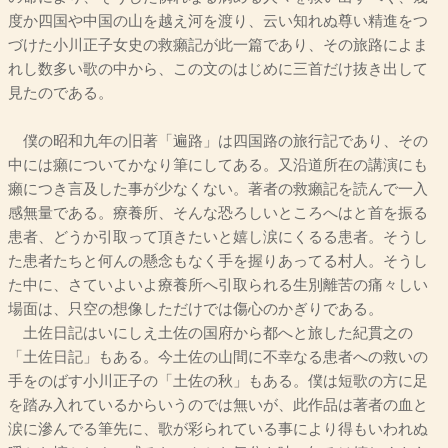
度か四国や中国の山を越え河を渡り、云い知れぬ尊い精進をつ
づけた小川正子女史の救癩記が此一篇であり、その旅路によま
れし数多い歌の中から、この文のはじめに三首だけ抜き出して
見たのである。
僕の昭和九年の旧著「遍路」は四国路の旅行記であり、その
中には癩についてかなり筆にしてある。又沿道所在の講演にも
癩につき言及した事が少なくない。著者の救癩記を読んで一入
感無量である。療養所、そんな恐ろしいところへはと首を振る
患者、どうか引取って頂きたいと嬉し涙にくるる患者。そうし
た患者たちと何んの懸念もなく手を握りあってる村人。そうし
た中に、さていよいよ療養所へ引取られる生別離苦の痛々しい
場面は、只空の想像しただけでは傷心のかぎりである。
土佐日記はいにしえ土佐の国府から都へと旅した紀貫之の
「土佐日記」もある。今土佐の山間に不幸なる患者への救いの
手をのばす小川正子の「土佐の秋」もある。僕は短歌の方に足
を踏み入れているからいうのでは無いが、此作品は著者の血と
涙に滲んでる筆先に、歌が彩られている事により得もいわれぬ