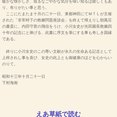
暖かな懐かしさ、或るなごやかな気分を味い知るは嬉しくもあ
り、有りがたい事と思う。
ここにたまたま十月の二十一日、東都神田にてＭＴＬが主催
された「非常時下の救癩問題座談会」を終えて帰えりし朝風荘
の書斎に、内田守君の飛信をうけ、小川女史が光田園長救癩四
十年の記念にと捧げる、此書に序文を筆にする事も奇しき因縁
である。
終りに小川女史のこの尊い文献が永久の生命ある記念として
上梓されし事を喜び、女史の此上とも御健康のほどを心からい
のりて。
昭和十三年十月二十一日
下村海南
えあ草紙で読む