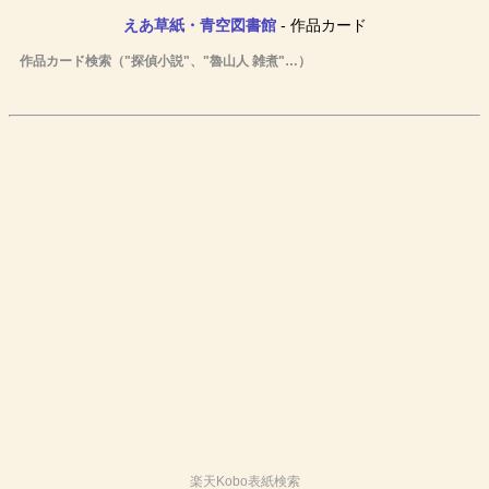
えあ草紙・青空図書館
- 作品カード
作品カード検索（"探偵小説"、"魯山人 雑煮"…）
楽天Kobo表紙検索