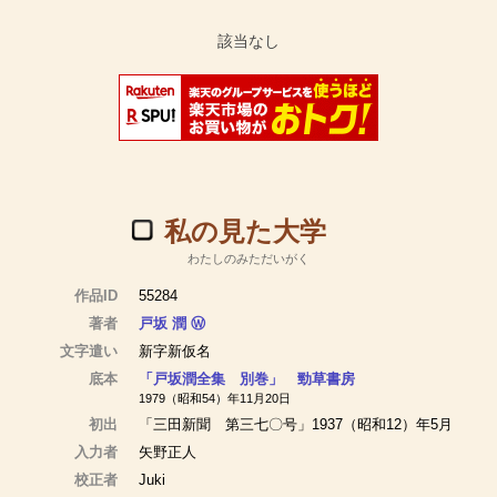
私の見た大学
わたしのみただいがく
作品ID
55284
著者
戸坂 潤
Ⓦ
文字遣い
新字新仮名
底本
「戸坂潤全集 別巻」 勁草書房
1979（昭和54）年11月20日
初出
「三田新聞 第三七〇号」1937（昭和12）年5月
入力者
矢野正人
校正者
Juki