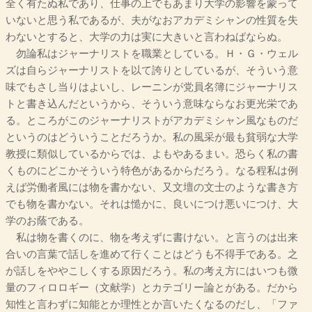
全く有たぬ私であり、仕事の上でもあまり大学の影響を蒙って
いないと思う私であるが、夫がなおアカデミシャンの性質を失
わないとすると、大学の力は実に大きいと言わねばならぬ。
勿論私はジャーナリストを職業としている。Ｈ・Ｇ・ウェル
ズは自らジャーナリストを以て誇りとしているが、そういう意
味でもさし当りはよいし、レーニンが党員名簿にジャーナリス
トと書き込んだというから、そういう意味ならなお更光栄であ
る。ところがこのジャーナリストがアカデミシャン風なものだ
というのはどういうことだろうか。私の風采が最も貧弱な大学
教授に類似しているからでは、よもやあるまい。恐らく私の書
くものにどこかそういう特色があるからだろう。なる程私は例
えば労働者風には物を書かない、又文壇の文士のような書き方
でも物を書かない。それは慥かに、良いにつけ悪いにつけ、大
学のお蔭である。
私は物を書くのに、物を考えずに書けない。と言うのは出来
合いの言葉で話しを進めて行くことはどうも不得手である。之
が話しをややこしくする原因だろう。私の考え方にはいつも微
量のフィロロギー（文献学）とカテゴリー論とがある。だから
知性と言わずに知能とか理性とか言いたくなるのだし、「ファ