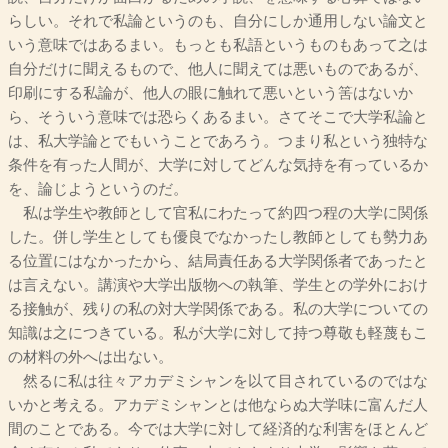
らしい。それで私論というのも、自分にしか通用しない論文と
いう意味ではあるまい。もっとも私語というものもあって之は
自分だけに聞えるもので、他人に聞えては悪いものであるが、
印刷にする私論が、他人の眼に触れて悪いという筈はないか
ら、そういう意味では恐らくあるまい。さてそこで大学私論と
は、私大学論とでもいうことであろう。つまり私という独特な
条件を有った人間が、大学に対してどんな気持を有っているか
を、論じようというのだ。
私は学生や教師として官私にわたって約四つ程の大学に関係
した。併し学生としても優良でなかったし教師としても勢力あ
る位置にはなかったから、結局責任ある大学関係者であったと
は言えない。講演や大学出版物への執筆、学生との学外におけ
る接触が、残りの私の対大学関係である。私の大学についての
知識は之につきている。私が大学に対して持つ尊敬も軽蔑もこ
の材料の外へは出ない。
然るに私は往々アカデミシャンを以て目されているのではな
いかと考える。アカデミシャンとは他ならぬ大学味に富んだ人
間のことである。今では大学に対して経済的な利害をほとんど