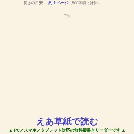
長さの目安
約 1 ページ
（500字/頁で計算）
広告
えあ草紙で読む
▲ PC／スマホ／タブレット対応の無料縦書きリーダーです ▲