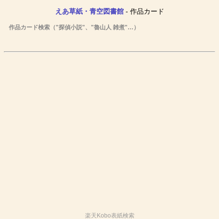
えあ草紙・青空図書館
- 作品カード
作品カード検索（"探偵小説"、"魯山人 雑煮"…）
楽天Kobo表紙検索