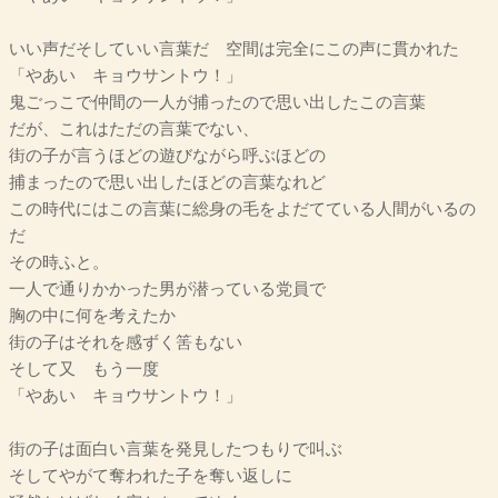
いい声だそしていい言葉だ 空間は完全にこの声に貫かれた
「やあい キョウサントウ！」
鬼ごっこで仲間の一人が捕ったので思い出したこの言葉
だが、これはただの言葉でない、
街の子が言うほどの遊びながら呼ぶほどの
捕まったので思い出したほどの言葉なれど
この時代にはこの言葉に総身の毛をよだてている人間がいるの
だ
その時ふと。
一人で通りかかった男が潜っている党員で
胸の中に何を考えたか
街の子はそれを感ずく筈もない
そして又 もう一度
「やあい キョウサントウ！」
街の子は面白い言葉を発見したつもりで叫ぶ
そしてやがて奪われた子を奪い返しに