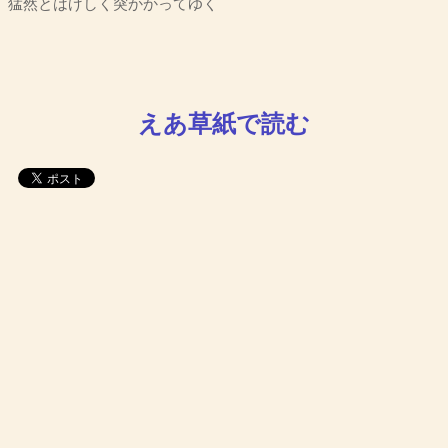
猛然とはげしく突かかってゆく
えあ草紙で読む