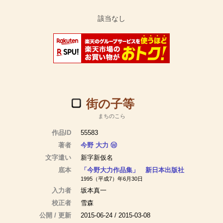
街の子等
まちのこら
作品ID
55583
著者
今野 大力
Ⓦ
文字遣い
新字新仮名
底本
「今野大力作品集」 新日本出版社
1995（平成7）年6月30日
入力者
坂本真一
校正者
雪森
公開 / 更新
2015-06-24 / 2015-03-08