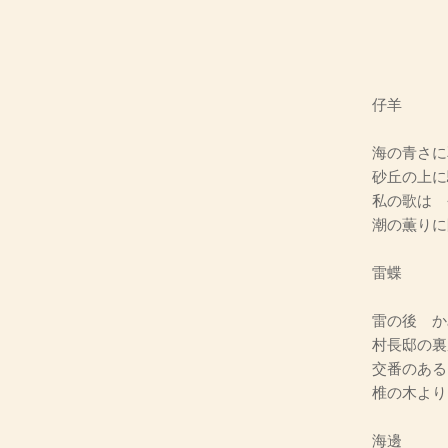
仔羊
海の青さに
砂丘の上に
私の歌は 
潮の薫りに
雷蝶
雷の後 か
村長邸の裏
交番のある
椎の木より
海邊