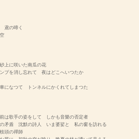
 鳶の啼く
空
砂上に咲いた南瓜の花
ンプを消し忘れて 夜はどこへいつたか
車になつて トンネルにかくれてしまつた
前は歌手の姿をして しかも音樂の否定者
の矛盾 沈默の詩人 いま婆娑と 私の窗を訪れる
枝頭の禪師