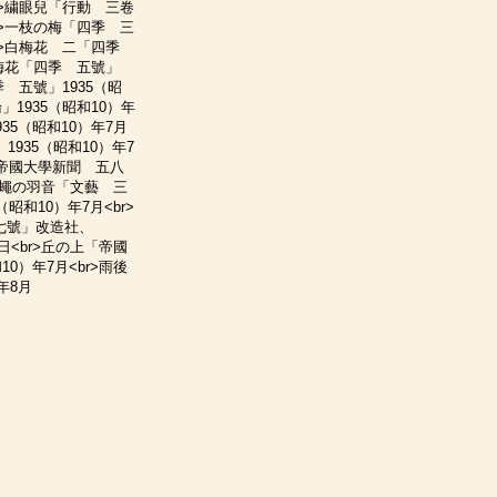
br>繍眼兒「行動 三卷
br>一枝の梅「四季 三
<br>白梅花 二「四季
>紅梅花「四季 五號」
季 五號」1935（昭
」1935（昭和10）年
35（昭和10）年7月
1935（昭和10）年7
管「帝國大學新聞 五八
r>蠅の羽音「文藝 三
昭和10）年7月<br>
卷七號」改造社、
日<br>丘の上「帝國
0）年7月<br>雨後
年8月