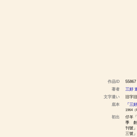
作品ID
55867
著者
三好 
文字遣い
旧字
底本
「三
1964
初出
仔羊「
季 創
刊號」
三號」