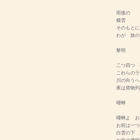
雨後の
横雲
そのもとに
わが 旅の
黎明
二つ四つ 
これらのラ
川の向うへ
夜は貨物列
唖蝉
唖蝉よ お
お前は一つ
白雲の下 