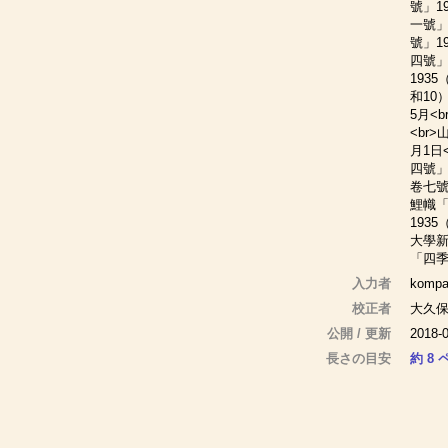
號」1
一號」
號」1
四號」
193
和10
5月<
<br
月1日
四號」
卷七號
鯉幟「
193
大學新
「四季
入力者
kompa
校正者
大久
公開 / 更新
2018-0
長さの目安
約 8