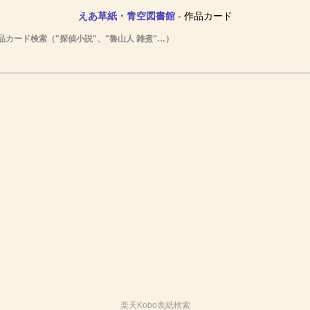
えあ草紙・青空図書館
- 作品カード
品カード検索（"探偵小説"、"魯山人 雑煮"…）
楽天Kobo表紙検索