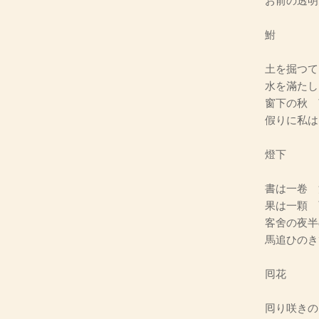
お前の透明
鮒
土を掘つて
水を滿たし
窗下の秋 
假りに私は
燈下
書は一卷 
果は一顆 
客舍の夜半
馬追ひのき
囘花
囘り咲きの