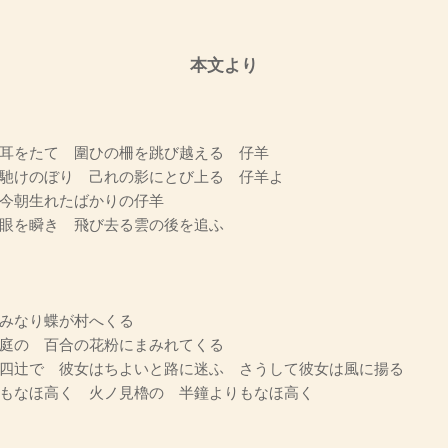
本文より
耳をたて 圍ひの柵を跳び越える 仔羊
馳けのぼり 己れの影にとび上る 仔羊よ
今朝生れたばかりの仔羊
眼を瞬き 飛び去る雲の後を追ふ
みなり蝶が村へくる
庭の 百合の花粉にまみれてくる
四辻で 彼女はちよいと路に迷ふ さうして彼女は風に揚る
もなほ高く 火ノ見櫓の 半鐘よりもなほ高く