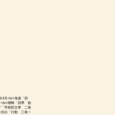
年4月<br>海邊「四
月<br>唖蝉「四季 創
>燈下「早稻田文學 二卷
br>目白「行動 三卷一