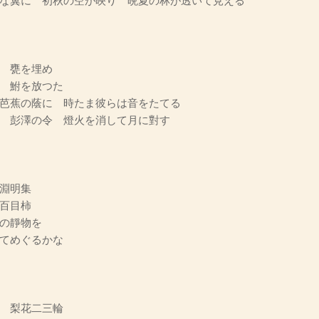
な翼に 初秋の空が映り 晩夏の林が透いて見える
 甕を埋め
 鮒を放つた
芭蕉の蔭に 時たま彼らは音をたてる
 彭澤の令 燈火を消して月に對す
淵明集
百目柿
の靜物を
てめぐるかな
 梨花二三輪