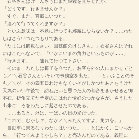
石谷さんはけゞんさうにまた眼鏡を光らせたが、
「どうです、行きませんか？」
すぐ、また、直截にいつた。
「連れて行つてくれますか？」
といふ意味は、不意に行つても邪魔にならないか？……わた
しはさういつたつもりである。
「たまには御覧なさい、国技館のけしきも。」石谷さんはそれ
にはこたへないで、「いかにいまの角力といふものが……」
「行きます。……連れて行つて下さい。」
そのまゝわたしは椅子を立つた。お客を外の人にまかせてと
も／″＼石谷さんといそいで事務室を出た。……といふことのそ
も／＼が、その四五日わけもなくいそがしかつたあとをうけた
天気のいい午後で、訪ねたいと思つた人の都合をきかせると御
不在、折角立てた予定のこはれた恰好のつかなさが、さうした
出来ごゝろをわたしに起させたのである。
……出ると、外は、一ぱいの日の光だつた。
「これで、むかしァ、なか／＼みたんですよ、角力を。」
自動車に乗るなりわたしはいつた。……とにかく、こッちか
ら、「行つてみようかしら？」と売込んだのである、義理に