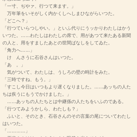
「一寸、ぢやァ、行つて来ます。」
万年筆をいそがしく内かくしへしまひながらいつた。
「どこへ？」
「行つていらつしやい。」といふ代りにうッかりわたしはかう
いつた。……わたしはわたしの席で、用があつて来たある新聞
の人と、用をすましたあとの世間ばなしをしてゐた。
「角力へ……」
けゞんさうに石谷さんはいつた。
「あゝ。」
気がついて、わたしは、うしろの壁の時計をみた。
「三時ですね、もう。」
「すこし今日はいつもより遅くなりました。……あッちの人た
ちは疾うにもうでかけました。」
……あッちの人たちとは中継係の人たちをいふのである。
「行つてみようかしら、わたしも？」
ふいと、そのとき、石谷さんのその言葉の尾についてわたし
はいつた。
「…………」