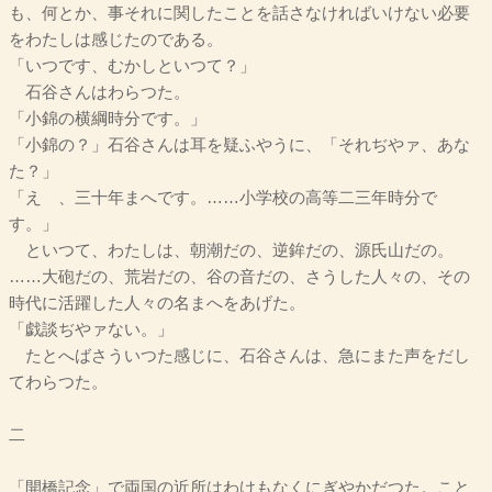
も、何とか、事それに関したことを話さなければいけない必要
をわたしは感じたのである。
「いつです、むかしといつて？」
石谷さんはわらつた。
「小錦の横綱時分です。」
「小錦の？」石谷さんは耳を疑ふやうに、「それぢやァ、あな
た？」
「えゝ、三十年まへです。……小学校の高等二三年時分で
す。」
といつて、わたしは、朝潮だの、逆鉾だの、源氏山だの。
……大砲だの、荒岩だの、谷の音だの、さうした人々の、その
時代に活躍した人々の名まへをあげた。
「戯談ぢやァない。」
たとへばさういつた感じに、石谷さんは、急にまた声をだし
てわらつた。
二
「開橋記念」で両国の近所はわけもなくにぎやかだつた。こと