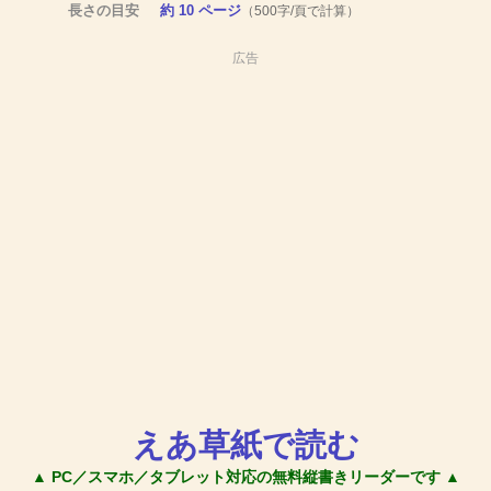
長さの目安
約 10 ページ
（500字/頁で計算）
広告
えあ草紙で読む
▲ PC／スマホ／タブレット対応の無料縦書きリーダーです ▲