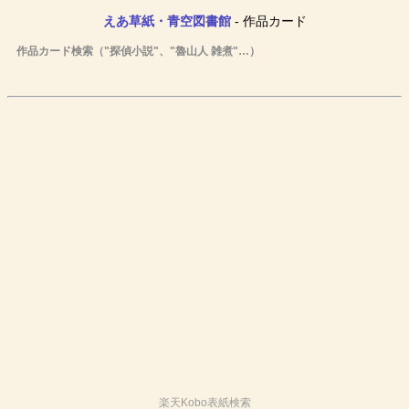
えあ草紙・青空図書館
- 作品カード
作品カード検索（"探偵小説"、"魯山人 雑煮"…）
楽天Kobo表紙検索