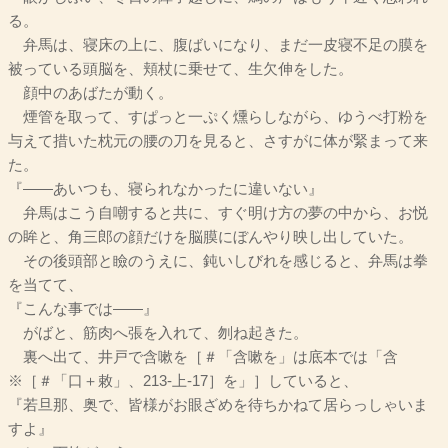
る。
弁馬は、寝床の上に、腹ばいになり、まだ一皮寝不足の膜を
被っている頭脳を、頬杖に乗せて、生欠伸をした。
顔中のあばたが動く。
煙管を取って、すぱっと一ぷく燻らしながら、ゆうべ打粉を
与えて措いた枕元の腰の刀を見ると、さすがに体が緊まって来
た。
『――あいつも、寝られなかったに違いない』
弁馬はこう自嘲すると共に、すぐ明け方の夢の中から、お悦
の眸と、角三郎の顔だけを脳膜にぼんやり映し出していた。
その後頭部と瞼のうえに、鈍いしびれを感じると、弁馬は拳
を当てて、
『こんな事では――』
がばと、筋肉へ張を入れて、刎ね起きた。
裏へ出て、井戸で含嗽を［＃「含嗽を」は底本では「含
※［＃「口＋敕」、213-上-17］を」］していると、
『若旦那、奥で、皆様がお眼ざめを待ちかねて居らっしゃいま
すよ』