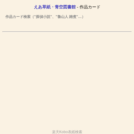
えあ草紙・青空図書館
- 作品カード
作品カード検索（"探偵小説"、"魯山人 雑煮"…）
楽天Kobo表紙検索