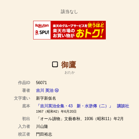
御鷹
おたか
作品ID
56071
著者
吉川 英治
Ⓦ
文字遣い
新字新仮名
底本
「吉川英治全集・43 新・水滸傳（二）」 講談社
1967（昭和42）年6月20日
初出
「オール讀物」文藝春秋、1936（昭和11）年2月
入力者
川山隆
校正者
門田裕志