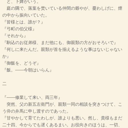
と、下婢がいう。
庭の隅で、落葉を焚いている仲間の爺やが、憂わしげに、煙
の中から振向いていた。
『皆様とは、誰が？』
『弓町の伯父様』
『それから』
『駒込のお従弟様、まだ他にも、御親類の方がおそろいで』
『何しに来たんだ。親類が首を揃えるような事はないじゃない
か』
『御飯を、どうぞ』
『飯。――今朝はいらん』
二
『――修業して来い、両三年』
突然、父の新五左衛門が、親類一同の相談を突きつけて、こ
う伜の弁馬に申し渡すのであった。
『甘やかして育てたわしが、誰よりも悪い。然し、貴様もまだ
二十四、今からでも遅くあるまい。お役向きのほうは、一切、