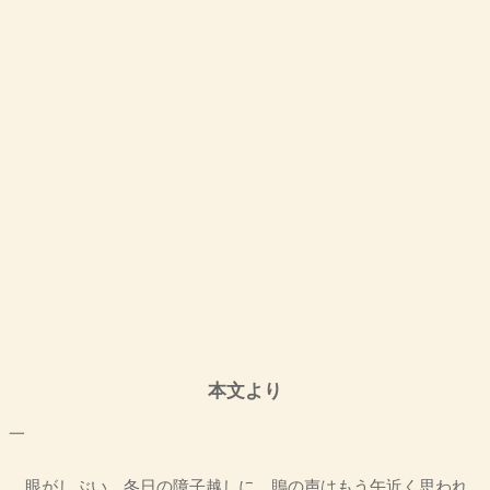
本文より
一
眼がしぶい、冬日の障子越しに、鵙の声はもう午近く思われ