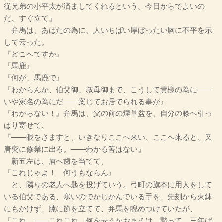
従兄弟の小平太が済ましてくれるという。今日からでよいの
だ、すぐ立て』
弁馬は、あばたの為に、人いちばい厚ぼったい唇に不平を示
して云った。
『どこへですか』
『馬鹿』
『何が、馬鹿で』
『わからんか、伯父御、叔母御まで、こうして貴様の為に――
いや家名の為にだ――案じてお居でられる事が』
『わからない！』弁馬は、父の前の煙草盆を、自分の膝へ引っ
ぱり寄せて、
『――眼をさますと、いきなりここへ来い、ここへ来ると、又
唐突に修業に出ろ。――わかる筈はない』
新五左は、唇へ歯を当てて、
『これじゃよ！ 何うもならん』
と、隣りの老人へ匙を投げていう。弓町の旗本に用人をして
いる伯父である、寒いのでかじかんでいる手を、先刻から火鉢
にもかけず、膝に節を立てて、弁馬を睨めつけていたが、
『これ。――これこれ、何を云うかおまえは。黙って、三年ば