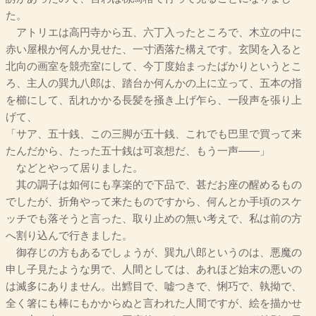
た。
アトリエは高円寺から五、六丁入ったところで、木立の中に
赤い屋根か何んか見せた、一寸洒落た構えです。玄関を入ると
北向の画室を競売室にして、今丁度始まったばかりというとこ
ろ、主人の巽九八郎は、踏台か何んかの上に立って、五本の指
を櫛にして、乱れかかる長髪を掻き上げ乍ら、一段声を張り上
げて、
「サア、五十銭、この三脚が五十銭、これでも巴里で買って来
たんだから、たった五十銭は可哀想だ、もう一声――」
などとやって居りました。
其の調子は如何にも享楽的で下品で、甚だお座の醒めるもの
でしたが、折角やって来たものですから、何んとか手頃のスケ
ッチでも落そうと言った、取り止めの無い考えで、私は前の方
へ割り込んで行きました。
御存じの方もあるでしょうが、巽九八郎というのは、悪魔の
申し子見たような男で、人間としては、あれほど始末の悪いの
は滅多にありません。出鱈目で、嘘つきで、悧巧で、執拗で、
全く箸にも棒にもかからぬと言われた人間ですが、絵を描かせ