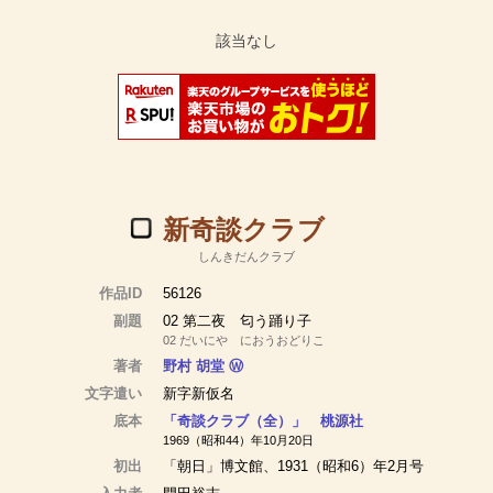
新奇談クラブ
しんきだんクラブ
作品ID
56126
副題
02 第二夜 匂う踊り子
02 だいにや におうおどりこ
著者
野村 胡堂
Ⓦ
文字遣い
新字新仮名
底本
「奇談クラブ（全）」 桃源社
1969（昭和44）年10月20日
初出
「朝日」博文館、1931（昭和6）年2月号