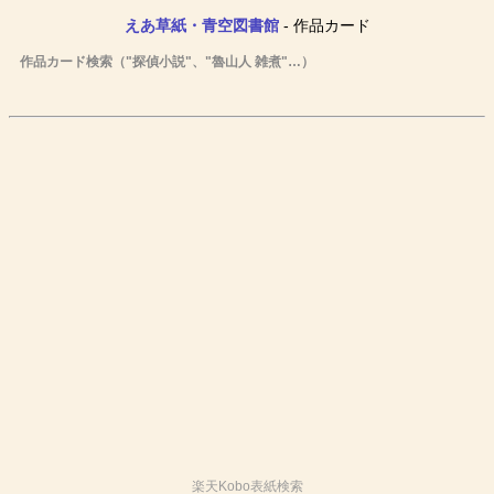
えあ草紙・青空図書館
- 作品カード
作品カード検索（"探偵小説"、"魯山人 雑煮"…）
楽天Kobo表紙検索