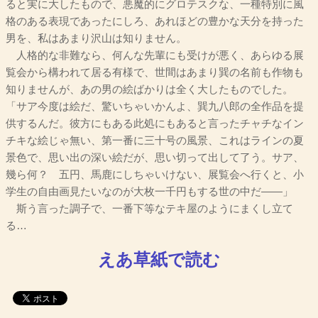
ると実に大したもので、悪魔的にグロテスクな、一種特別に風
格のある表現であったにしろ、あれほどの豊かな天分を持った
男を、私はあまり沢山は知りません。
人格的な非難なら、何んな先輩にも受けが悪く、あらゆる展
覧会から構われて居る有様で、世間はあまり巽の名前も作物も
知りませんが、あの男の絵ばかりは全く大したものでした。
「サア今度は絵だ、驚いちゃいかんよ、巽九八郎の全作品を提
供するんだ。彼方にもある此処にもあると言ったチャチなイン
チキな絵じゃ無い、第一番に三十号の風景、これはラインの夏
景色で、思い出の深い絵だが、思い切って出して了う。サア、
幾ら何？ 五円、馬鹿にしちゃいけない、展覧会へ行くと、小
学生の自由画見たいなのが大枚一千円もする世の中だ――」
斯う言った調子で、一番下等なテキ屋のようにまくし立て
る…
えあ草紙で読む