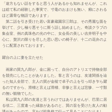
「途方もない話をすると思う人があるかも知れませんが、これ
は総て私の経験した事実で、寸毫のおまけも無い、癪にさわる
ほど露骨な物語であります」
第二話を引き受けた若い富豪蔵園宗三郎は、その秀麗な面を
挙げて、少し極り悪そうに斯う話し始めました。奇談クラブの
集会室、例の真珠色の光の中に、女会長の美しい吉井明子を中
心に、贅沢の限りを尽した思い思いの椅子が、十二の花弁のよ
うに配置されております。
糶台の上に妻を立たせた
画家の巽九八郎が、金に困って、自分のアトリエで持物全部
を競売にしたことがありました。客と言うのは、友達関係を辿
った知人全部で、主人の巽が金槌で卓子の上を引っ叩き乍ら糶
るのですから、滑稽と言えば滑稽、非惨と言えば悲惨、一寸類
の無い観物でした。
私は巽九八郎の友達と言うわけではありませんが、巴里に居
る頃二、三度逢った縁故があるのと、巽の旨を受けた友人の勧
誘があったので、言わば椋鳥格で行って見ることになりまし