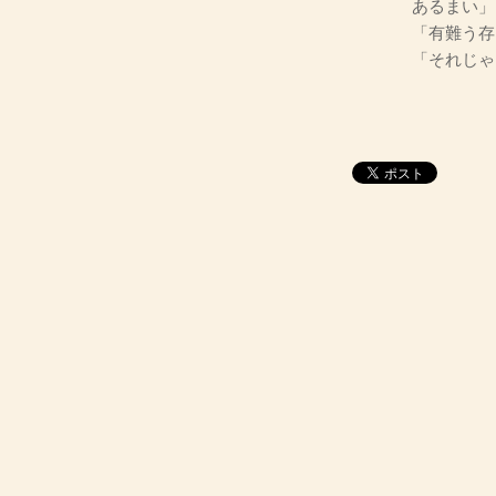
あるまい」
「有難う存
「それじゃ