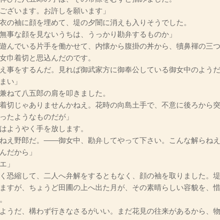
ございます。お許しを願います」
衣の袖に顔を埋めて、堤の夕闇に消えも入りそうでした。
無事な顔を見ないうちは、うっかり勘弁するものか」
遊んでいる片手を働かせて、内懐から腹掛の丼から、犢鼻褌の三つ
女巾着切と思込んだのです。
え事をするんだ。見れば御武家方に御奉公している御女中のよう
まい」
兼ねて八五郎の肩を叩きました。
着切じゃありませんかねえ。花時の向島土手で、不意に後ろから
ったようなものだが」
はようやく手を放します。
ねえ野郎だ。――御女中、勘弁してやって下さい。こんな解らね
んだから」
エ」
く恐縮して、二人へ弁解をするともなく、顔の袖を取りました。堤
ますが、ちょうど田圃の上へ出た月が、その素晴らしい容貌を、
。
ようだ、構わず行きなさるがいい。まだ花見の往来があるから、