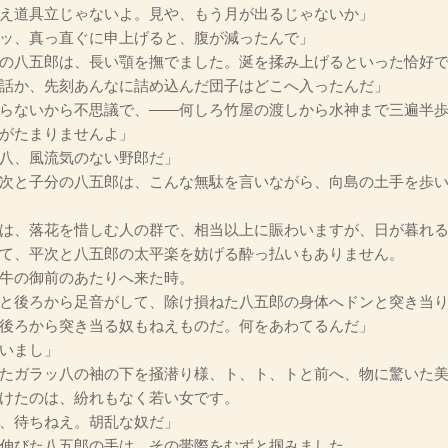
え道具立じゃないよ。見や、もう月が出るじゃないか」
ッ、真っ直ぐに申上げると、腹が減ったんで」
の八五郎は、長い顎を撫でました。涎を揉み上げるといった恰好
話か、先刻あんなに詰め込んだ団子はどこへ入ったんだ」
らないから不思議で、――何しろ竹屋の渡しから水神まで三遍半
がたまりませんよ」
八、風流気のない野郎だ」
次と子分の八五郎は、こんな無駄を言いながら、向島の土手を歩い
は、落花を惜しむ人の群で、相当以上に賑わいますが、日が暮れる
て、平次と八五郎の太平楽を妨げる酔っ払いもありません。
牛の御前のあたりへ来た時。
と後ろから足音がして、除け損ねた八五郎の身体へドンと突き当り
後ろから突き当る奴もねえものだ。何をあわてるんだ」
いまし」
たガラッ八の袖の下を掻潜り様、ト、ト、トと前へ、物に驚いた美
けたのは、紛れもなく若い女です。
、待ちねえ。胡乱な奴だ」
伸びた八五郎の手は、その帯際をむずと掴みました。