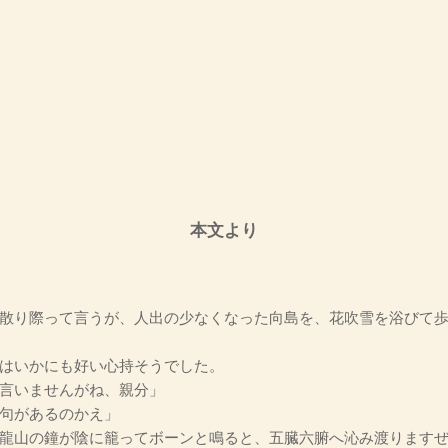
本文より
散り際って言うが、人出の少なくなった向島を、花吹雪を浴びて
はいかにも好い心持そうでした。
言いませんがね、親分」
句があるのかえ」
龍山の鐘が陰に籠ってボーンと鳴ると、五臓六腑へ沁み渡ります