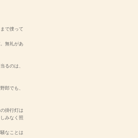
まで捜って
だ。無礼があ
突当るのは、
え野郎でも、
の掛行灯は
惜しみなく照
物騒なことは