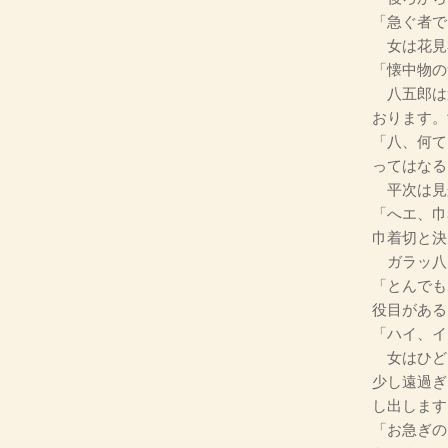
「急ぐ者で
女は花見
「懐中物の
八五郎は
おります。
「八、何て
ってはなる
平次は見
「へエ、巾
巾着切と決
ガラッ八
「とんでも
役目がある
「ハイ、イ
女はひど
少し遠過ぎ
し出します
「お急ぎの