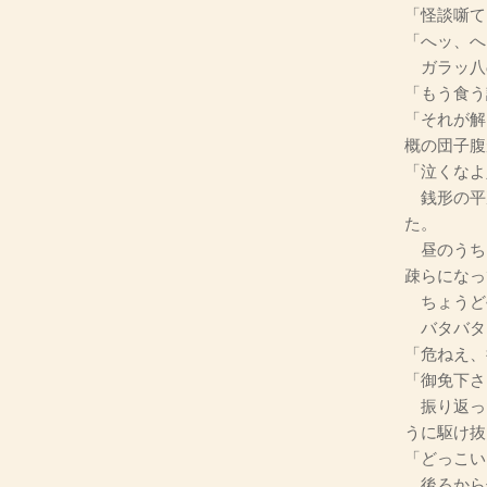
「怪談噺て
「へッ、へ
ガラッ八
「もう食う
「それが解
概の団子腹
「泣くなよ
銭形の平
た。
昼のうち
疎らになっ
ちょうど
バタバタ
「危ねえ、
「御免下さ
振り返っ
うに駆け抜
「どっこい
後ろから