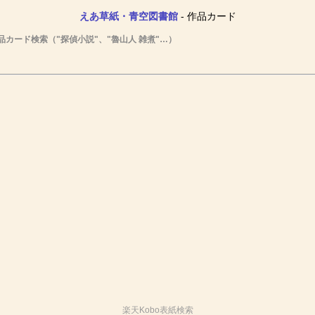
えあ草紙・青空図書館
- 作品カード
品カード検索（"探偵小説"、"魯山人 雑煮"…）
楽天Kobo表紙検索