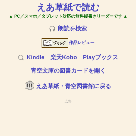
えあ草紙で読む
▲ PC／スマホ／タブレット対応の無料縦書きリーダーです ▲
朗読を検索
作品レビュー
Kindle
楽天Kobo
Playブックス
青空文庫の図書カードを開く
えあ草紙・青空図書館に戻る
広告