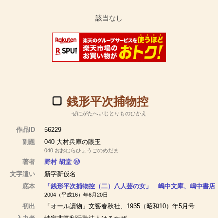
銭形平次捕物控
ぜにがたへいじとりものひかえ
作品ID
56229
副題
040 大村兵庫の眼玉
040 おおむらひょうごのめだま
著者
野村 胡堂
Ⓦ
文字遣い
新字新仮名
底本
「銭形平次捕物控（二）八人芸の女」 嶋中文庫、嶋中書店
2004（平成16）年6月20日
初出
「オール讀物」文藝春秋社、1935（昭和10）年5月号