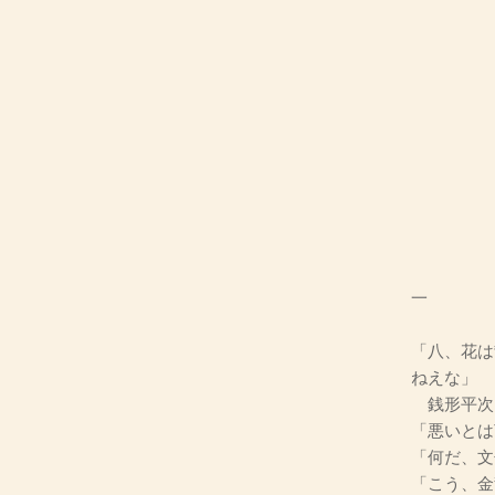
一
「八、花は
ねえな」
銭形平次
「悪いとは
「何だ、文
「こう、金