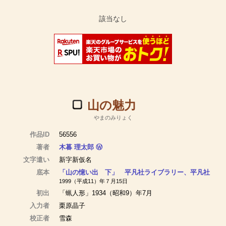
山の魅力
やまのみりょく
作品ID
56556
著者
木暮 理太郎
Ⓦ
文字遣い
新字新仮名
底本
「山の憶い出 下」 平凡社ライブラリー、平凡社
1999（平成11）年７月15日
初出
「蝋人形」1934（昭和9）年7月
入力者
栗原晶子
校正者
雪森