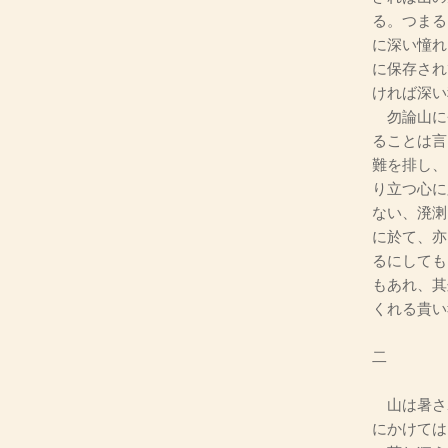
る。つまる
に深い憧れ
に保存され
ければ深い
勿論山に
ることは言
難を排し、
り立つ心に
ない、溌溂
に於て、亦
るにしても
もあれ、其
くれる貴い
二
山は暑さ
にかけては