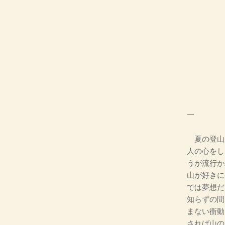
一
夏の登山
人の心をし
うが流行か
山が好きに
では夢想だ
知らずの間
まない衝動
されば山の