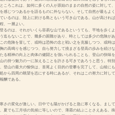
ところこれは、如何に多くの人が原始のままの自然の姿に対して
を感じつつあるかを語るものに外ならない。そして自然が最もよ
ているのは、陸上に於ける島ともいう可き山である。山が高けれ
程、一層よい。
登るのは、それがいくら容易な山であるというても、平地を歩くよ
う迄もないことで、幾多の困難があり、時としては多少の危険が
この危険を冒して、或時は恐怖の念と戦い之を克服しつつ、或時
胸の高鳴りを感じつつ、自ら努力して撓まざる登高の歩みを続け
たる精神の向上と肉体の健闘とを強いられることも、登山の快味
山の持つ魅力の一に加えることを許さる可きであろうと思う。特
、登山の最大の愉快は、首尾よく目的の登攀を完了して、山稜に
処から四周の眺望を恣にする時にあるが、それはこの努力に対し
報酬である。
寒さの変化が激しい。日中でも陽がかげると急に寒くなる。まして
、夏でも三月頃の気候に等しいので、薄霜の結ぶことさえある。