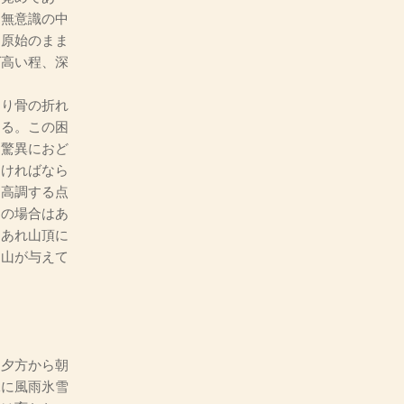
、無意識の中
く原始のまま
ば高い程、深
り骨の折れ
ある。この困
は驚異におど
なければなら
を高調する点
別の場合はあ
もあれ山頂に
て山が与えて
夕方から朝
殊に風雨氷雪