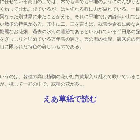
に任せている高山の上では、木でも草でも平地のようにのんびり
くねってひねこびているが、はち切れる程に力が溢れている。一
異なった別世界に来たことが分る。それに平地では勿論低い山で
い幾多の特色がある。其中に二、三を言えば、残雪や岩石に綾な
艶麗なお花畑、過去の氷河の遺跡であるといわれている半円形の
をぎっしりと埋めている万年雪の輝き、雲の海の壮観、御来迎の
山に限られた特色の著しいものである。
いうのは、各種の高山植物の花が紅白黄紫入り乱れて咲いているこ
が、概して一群の中で、或種の花が多…
えあ草紙で読む