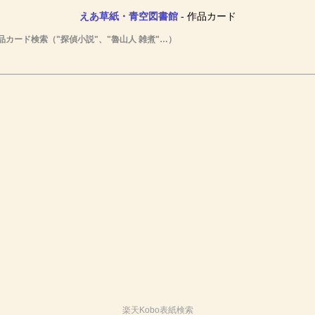
えあ草紙・青空図書館
- 作品カード
品カード検索（"探偵小説"、"魯山人 雑煮"…）
楽天Kobo表紙検索