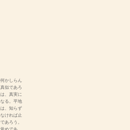
何かしらん
人真似であろ
には、真実に
になる。平地
異は、知らず
しなければ止
のであろう。
目覚めであ