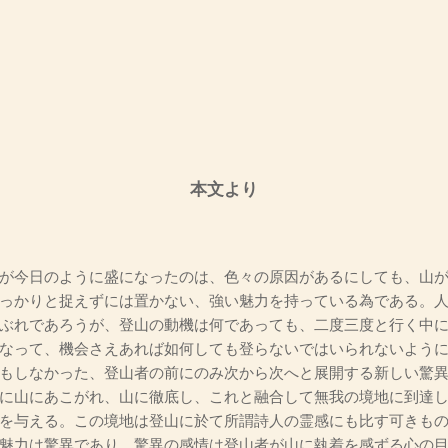
本文より
が今日のように盛になったのは、色々の原因があるにしても、山が
っかりと捉えずには置かない、強い魅力を持っている為である。
ぶれであろうが、登山の動機は何であっても、二度三度と行く中
なって、機会さえあれば如何しても登らないではいられないよう
もしなかった、登山者の前にのみ次から次へと展開する新しい驚
に山にあこがれ、山に徹底し、これと融合して無我の境地に到達
を与える。この境地は登山に於て所謂詩人の霊感にも比す可きも
魅力は驚異であり、驚異の感情は登山者が山に執着を感ずる心の