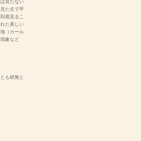
とは育たない
目見た丈で平
は到底見るこ
された美しい
窪地（カール
奇現象など
とも絶無と