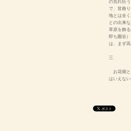
の荒れ狂う
で、皆曲り
地とは全く
との出来な
草原を飾る
即ち圏谷）
は、まず高
三
お花畑と
はいえない