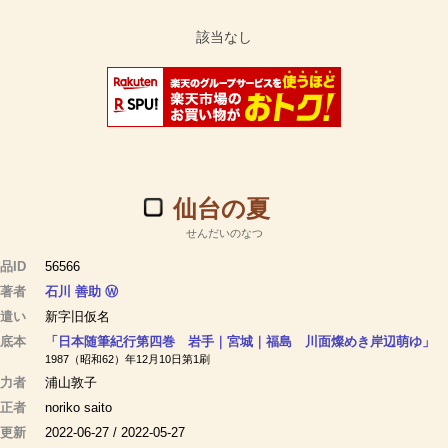
仙台の夏
せんだいのなつ
品ID
56566
著者
石川 善助
Ⓦ
遣い
新字旧仮名
底本
「日本随筆紀行第四巻 岩手｜宮城｜福島 川面燦めき岸辺萌ゆ」 
1987（昭和62）年12月10日第1刷
力者
浦山敦子
正者
noriko saito
 更新
2022-06-27 / 2022-05-27