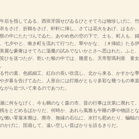
午后を指してゐる、西班牙国せびゐるびとそてろは物珍しげに、竹
衣をさげ、折鶴をさげ、軒軒に挿し、さては花火をあげ、はるか
祭の中にたたづんでゐた。あやめ色の空の下で、士も、町人も、
、七夕やと、喚き町を流れて行つた。華やかな、［＃挿絵］たる
美麗な豪奢はそてろに蕩魔の試みでないかとさへ思はれた。ふと
笑ひを送つたが、乾いた喉の中では、幾度も、天帝聖瑪利亜 童
。
る竹の葉、色紙細工、紅白の長い吹流し、北から来る、かすかな季
や夕暮を告げてゐた。人形台には灯烙がともり多彩な幾つもの車
ながら近づいて来るのであつた。
瀬に何をなげく、今も蜩のなく森の市、昔の行事は次第に廃れて、
残をとどめるばかりだ、何時か、あれら風雅も午睡の夢や物語と
な懶い零落末裔は、廃寺、無縁の石仏に、水打ち慰めたり、蝙蝠
のかげに、団扇して、遠い空しい昔ばかりを語るきりだ。