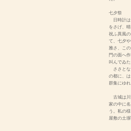
七夕祭
日時計は
をさげ、晴
祝ふ異風の
て、七夕や
雅さ、この
門の面へ作
叫んでゐた
ささとな
の都に、は
群集にゆれ
古城は川
家の中に名
う。私の様
屋敷の土塀