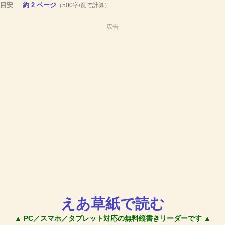
目安
約 2 ページ
（500字/頁で計算）
広告
えあ草紙で読む
▲ PC／スマホ／タブレット対応の無料縦書きリーダーです ▲