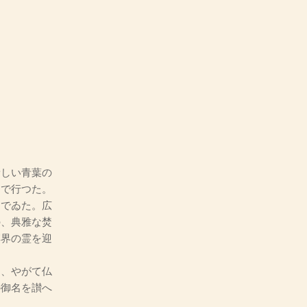
しい青葉の
んで行つた。
んでゐた。広
の、典雅な焚
冥界の霊を迎
、やがて仏
の御名を讃へ