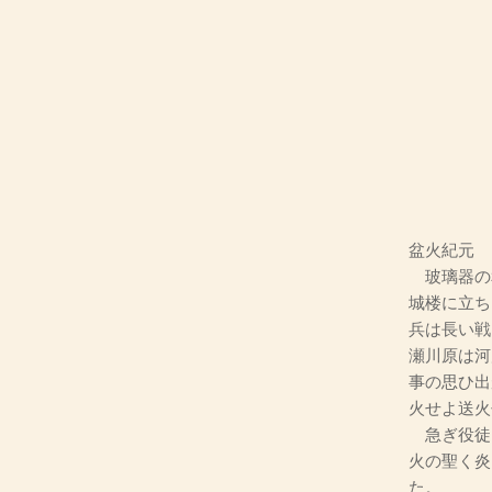
盆火紀元
玻璃器の
城楼に立ち
兵は長い戦
瀬川原は河
事の思ひ出
火せよ送火
急ぎ役徒
火の聖く炎
た。