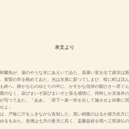
本文より
和蘭魚が、湯のやうな水にあえいでゐた、蒸暑い室を出て政宗は新
、黄昏の市を眺めてゐた。光は次第に影つてしまひ、暗に町は沈
も終へ、静かな心のゆとりの中に、かすかな信仰の願ひさへ芽ぐ
鹿のなく、寂びまいぞ寂びまいぞと張る感情に、何時しか京洛外
が写つてゐた。「ああ」「府下一家一炬を出して施火せよ街衢に
せよ」
は、戸毎に汗をふきながら告知した。黒い樹蔭のはるか彼方此方に
ゆるをみた。老僧は七月の夜天に高く、盂蘭盆経を唱へ三世諸仏