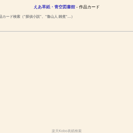
えあ草紙・青空図書館
- 作品カード
品カード検索（"探偵小説"、"魯山人 雑煮"…）
楽天Kobo表紙検索