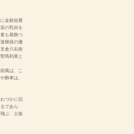
に金銀短冊
、宙の乳街を
婦童も着飾つ
伊達模様の優
、支倉六右衛
女聖瑪利亜と
節風は、こ
楽や飾車は、
わづかに旧
なるであら
の飛ぶ、士族