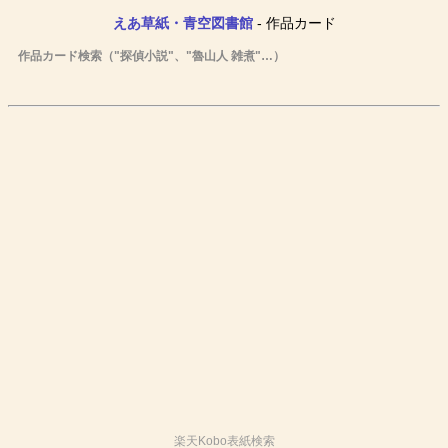
えあ草紙・青空図書館
- 作品カード
作品カード検索（"探偵小説"、"魯山人 雑煮"…）
楽天Kobo表紙検索