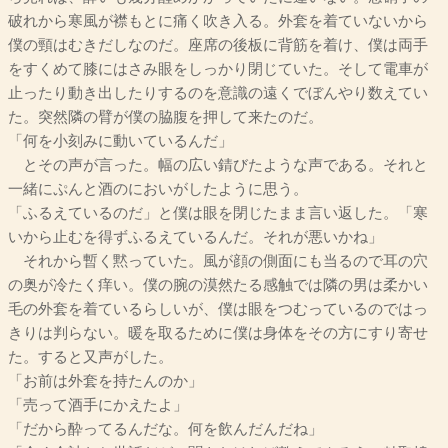
破れから寒風が襟もとに痛く吹き入る。外套を着ていないから
僕の頸はむきだしなのだ。座席の後板に背筋を着け、僕は両手
をすくめて膝にはさみ眼をしっかり閉じていた。そして電車が
止ったり動き出したりするのを意識の遠くでぼんやり数えてい
た。突然隣の臂が僕の脇腹を押して来たのだ。
「何を小刻みに動いているんだ」
とその声が言った。幅の広い錆びたような声である。それと
一緒にぷんと酒のにおいがしたように思う。
「ふるえているのだ」と僕は眼を閉じたまま言い返した。「寒
いから止むを得ずふるえているんだ。それが悪いかね」
それから暫く黙っていた。風が顔の側面にも当るので耳の穴
の奥が冷たく痒い。僕の腕の漠然たる感触では隣の男は柔かい
毛の外套を着ているらしいが、僕は眼をつむっているのではっ
きりは判らない。暖を取るために僕は身体をその方にすり寄せ
た。すると又声がした。
「お前は外套を持たんのか」
「売って酒手にかえたよ」
「だから酔ってるんだな。何を飲んだんだね」