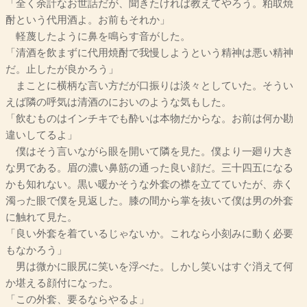
「全く余計なお世話だが、聞きたければ教えてやろう。粕取焼
酎という代用酒よ。お前もそれか」
軽蔑したように鼻を鳴らす音がした。
「清酒を飲まずに代用焼酎で我慢しようという精神は悪い精神
だ。止したが良かろう」
まことに横柄な言い方だが口振りは淡々としていた。そうい
えば隣の呼気は清酒のにおいのような気もした。
「飲むものはインチキでも酔いは本物だからな。お前は何か勘
違いしてるよ」
僕はそう言いながら眼を開いて隣を見た。僕より一廻り大き
な男である。眉の濃い鼻筋の通った良い顔だ。三十四五になる
かも知れない。黒い暖かそうな外套の襟を立てていたが、赤く
濁った眼で僕を見返した。膝の間から掌を抜いて僕は男の外套
に触れて見た。
「良い外套を着ているじゃないか。これなら小刻みに動く必要
もなかろう」
男は微かに眼尻に笑いを浮べた。しかし笑いはすぐ消えて何
か堪える顔付になった。
「この外套、要るならやるよ」