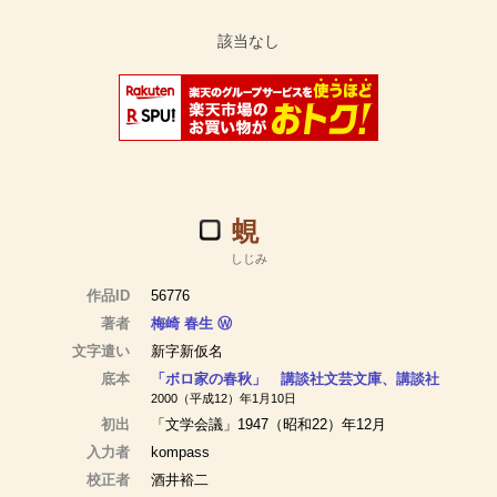
蜆
しじみ
作品ID
56776
著者
梅崎 春生
Ⓦ
文字遣い
新字新仮名
底本
「ボロ家の春秋」 講談社文芸文庫、講談社
2000（平成12）年1月10日
初出
「文学会議」1947（昭和22）年12月
入力者
kompass
校正者
酒井裕二