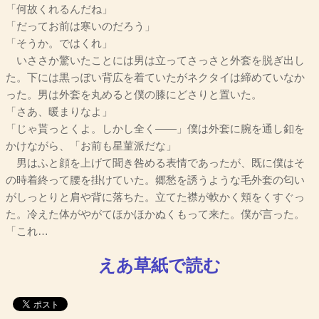
「何故くれるんだね」
「だってお前は寒いのだろう」
「そうか。ではくれ」
いささか驚いたことには男は立ってさっさと外套を脱ぎ出し
た。下には黒っぽい背広を着ていたがネクタイは締めていなか
った。男は外套を丸めると僕の膝にどさりと置いた。
「さあ、暖まりなよ」
「じゃ貰っとくよ。しかし全く――」僕は外套に腕を通し釦を
かけながら、「お前も星菫派だな」
男はふと顔を上げて聞き咎める表情であったが、既に僕はそ
の時着終って腰を掛けていた。郷愁を誘うような毛外套の匂い
がしっとりと肩や背に落ちた。立てた襟が軟かく頬をくすぐっ
た。冷えた体がやがてほかほかぬくもって来た。僕が言った。
「これ…
えあ草紙で読む