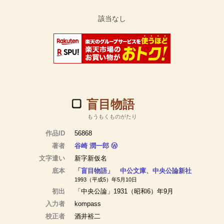
盲目物語
もうもくものがたり
作品ID
56868
著者
谷崎 潤一郎
Ⓦ
文字遣い
新字新仮名
底本
「盲目物語」 中公文庫、中央公論新社
1993（平成5）年5月10日
初出
「中央公論」1931（昭和6）年9月
入力者
kompass
校正者
酒井裕二