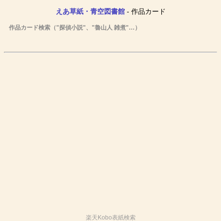
えあ草紙・青空図書館
- 作品カード
作品カード検索（"探偵小説"、"魯山人 雑煮"…）
楽天Kobo表紙検索