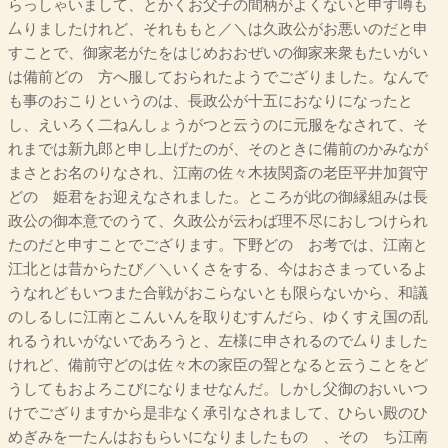
らっしゃいまして、とかくお父子の間柄がよくないと申す噂も
厶りましたけれど、それももと／＼は久政公がお悪いのだと申
すことで、御家老がたをはじめおおぜいの御家来衆もたいがい
は備前どのゝ方へ服しておられたようでござりました。なんで
も事のおこりというのは、長政公が十五におなりになったと
し、えいろく二ねんしょうがつと云うのに元服をなされて、そ
れまでは新九郎と申し上げたのが、そのときに備前のかみなが
まさとお名のりなされ、江南の佐々木抜関斎の老臣平井加賀守
どのゝ姫君をお迎えなされました。ところが此の御縁組みは長
政公の御本意でのうて、久政公が云わば理不尽におしつけられ
たのだと申すことでござります。下野どのゝお考では、江南と
江北とは昔からたび／＼いくさをする、今はおさまっているよ
うなれどもいつまた合戦がおこらないとも限らないから、和議
のしるしに江南とこんいんを取りむすんだら、ゆくすえ国の乱
れるうれいがないであろうと、左様に申されるので厶りました
けれど、備前守どのは佐々木の家臣の聟となると云うことをど
うしてもおよろこびになりませなんだ。しかし父御のおいいつ
けでござりますから是非なく承引なされまして、ひらい殿のひ
めぎみを一たんはおもらいになりましたものゝ、そのゝち江南