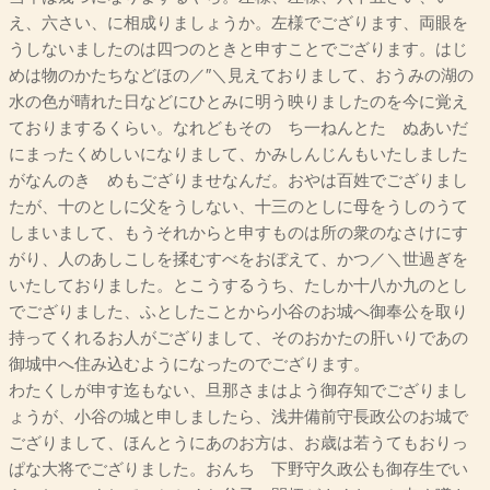
え、六さい、に相成りましょうか。左様でござります、両眼を
うしないましたのは四つのときと申すことでござります。はじ
めは物のかたちなどほの／″＼見えておりまして、おうみの湖の
水の色が晴れた日などにひとみに明う映りましたのを今に覚え
ておりまするくらい。なれどもそのゝち一ねんとたゝぬあいだ
にまったくめしいになりまして、かみしんじんもいたしました
がなんのきゝめもござりませなんだ。おやは百姓でござりまし
たが、十のとしに父をうしない、十三のとしに母をうしのうて
しまいまして、もうそれからと申すものは所の衆のなさけにす
がり、人のあしこしを揉むすべをおぼえて、かつ／＼世過ぎを
いたしておりました。とこうするうち、たしか十八か九のとし
でござりました、ふとしたことから小谷のお城へ御奉公を取り
持ってくれるお人がござりまして、そのおかたの肝いりであの
御城中へ住み込むようになったのでござります。
わたくしが申す迄もない、旦那さまはよう御存知でござりまし
ょうが、小谷の城と申しましたら、浅井備前守長政公のお城で
ござりまして、ほんとうにあのお方は、お歳は若うてもおりっ
ぱな大将でござりました。おんちゝ下野守久政公も御存生でい