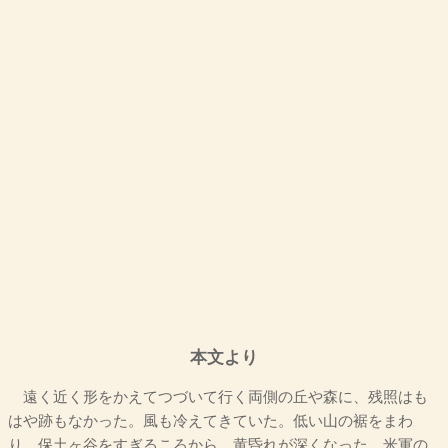
本文より
遠く近く形をかえてつづいて行く両側の丘や森に、残照はも
はや跡もなかった。風も冷えてきていた。低い山の裾をまわ
り、保土ヶ谷をすぎるころから、黄昏れが深くなった。米軍の