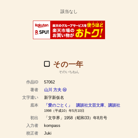
その一年
そのいちねん
作品ID
57062
著者
山川 方夫
Ⓦ
文字遣い
新字新仮名
底本
「愛のごとく」 講談社文芸文庫、講談社
1998（平成10）年5月10日
初出
「文学界」1958（昭和33）年8月号
入力者
kompass
校正者
Juki