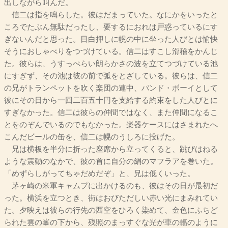
出しながら叫んだ。
信二は指を鳴らした。彼はだまっていた。なにかをいったと
ころでたぶん無駄だったし、要するにおれは戸惑っているにす
ぎないんだと思った。目白押しに幌の中に坐った人びとは愉快
そうにおしゃべりをつづけている。信二はすこし滑稽をかんじ
た。彼らは、うすっぺらい朗らかさの波を立てつづけている池
にすぎず、その池は彼の前で弧をとざしている。彼らは、信二
の兄がトランペットを吹く楽団の連中、バンド・ボーイとして
彼にその日から一回二百五十円を支給する約束をした人びとに
すぎなかった。信二は彼らの仲間ではなく、また仲間になるこ
とをのぞんでいるのでもなかった。楽器ケースにはさまれたへ
こんだビールの缶を、信二は幌のうしろに投げた。
兄は横板を半分に折った座席から立ってくると、跳びはねる
ような震動のなかで、彼の首に自分の絹のマフラアを巻いた。
「めずらしがってちゃだめだぞ」と、兄は低くいった。
茅ヶ崎の米軍キャムプに出かけるのも、彼はその日が最初だ
った。横浜を立つとき、街はおびただしい赤い光にまみれてい
た。夕映えは彼らの行先の西空をひろく染めて、金色にふちど
られた雲の峯の下から、残照のまっすぐな光が車の輻のように