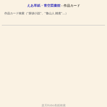
えあ草紙・青空図書館
- 作品カード
作品カード検索（"探偵小説"、"魯山人 雑煮"…）
楽天Kobo表紙検索