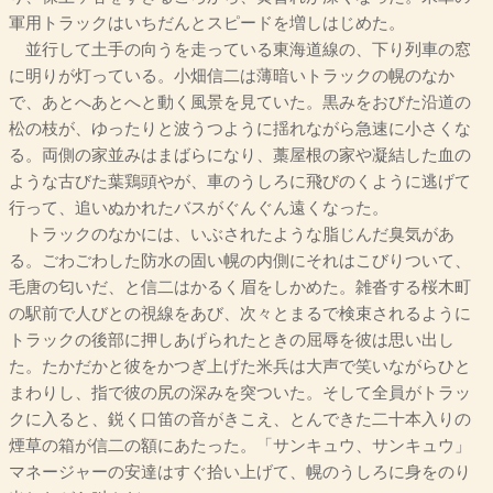
軍用トラックはいちだんとスピードを増しはじめた。
並行して土手の向うを走っている東海道線の、下り列車の窓
に明りが灯っている。小畑信二は薄暗いトラックの幌のなか
で、あとへあとへと動く風景を見ていた。黒みをおびた沿道の
松の枝が、ゆったりと波うつように揺れながら急速に小さくな
る。両側の家並みはまばらになり、藁屋根の家や凝結した血の
ような古びた葉鶏頭やが、車のうしろに飛びのくように逃げて
行って、追いぬかれたバスがぐんぐん遠くなった。
トラックのなかには、いぶされたような脂じんだ臭気があ
る。ごわごわした防水の固い幌の内側にそれはこびりついて、
毛唐の匂いだ、と信二はかるく眉をしかめた。雑沓する桜木町
の駅前で人びとの視線をあび、次々とまるで検束されるように
トラックの後部に押しあげられたときの屈辱を彼は思い出し
た。たかだかと彼をかつぎ上げた米兵は大声で笑いながらひと
まわりし、指で彼の尻の深みを突ついた。そして全員がトラッ
クに入ると、鋭く口笛の音がきこえ、とんできた二十本入りの
煙草の箱が信二の額にあたった。「サンキュウ、サンキュウ」
マネージャーの安達はすぐ拾い上げて、幌のうしろに身をのり