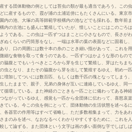
産する団体動物の例としては苔虫の類が最も適当であろう。この虫
どに産するもので、霞が浦の土浦近傍にもたくさんにいる。東京
園内の池、大塚の高等師範学校構内の池などでも採れる。数年前
構内の古池にも盛んに繁殖していたが、惜しいことにはこのごろ
ようである。この虫は一匹ずつはまことに小さなもので、長さが
ぎぬくらいの円筒形をなし、一端は水草の葉の表面などに固着し
あり、口の周囲には数十本の糸のごとき細い指があって、これを
微細な食物を取って食うのである。一匹ずつはかような形のもの
の脇腹とでもいうべきところから芽を生じて繁殖し、芽はたちま
の虫となり、またその脇腹から芽を出して繁殖するゆえ、初め一
に増加してついには数百匹、もしくは数千匹の塊となってしまう
生したままで、親子、兄弟の身体が互いに連絡しているゆえ、同
て循環している。また神経のごときも一匹ごとに備わってある神
つながっているゆえ、感覚も一匹から全団体に伝わって、喜怒哀
きている。今この虫を例にとって、団体動物の生活状態を述べる
、各器官の作用等はすべて省略し、ただ多数相集まって、力をあ
さまのみを述べ、なおなるべくわかりやすくするために、これを
較して論ずる。また団体という文字は画の多い面倒な字でしばし