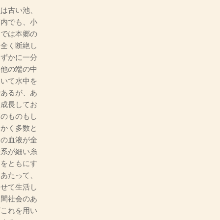
は古い池、
市内でも、小
までは本郷の
は全く断絶し
わずかに一分
、他の端の中
用いて水中を
であるが、あ
ち成長してお
匹のものもし
。かく多数と
一の血液が全
経系が細い糸
楽をともにす
にあたって、
わせて生活し
人間社会のあ
ばこれを用い