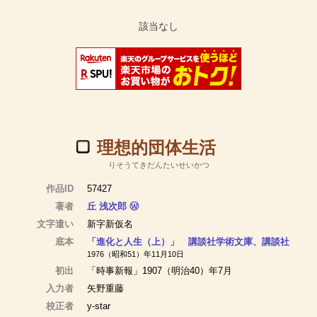
理想的団体生活
りそうてきだんたいせいかつ
作品ID
57427
著者
丘 浅次郎
Ⓦ
文字遣い
新字新仮名
底本
「進化と人生（上）」 講談社学術文庫、講談社
1976（昭和51）年11月10日
初出
「時事新報」1907（明治40）年7月
入力者
矢野重藤
校正者
y-star