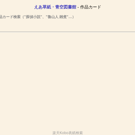
えあ草紙・青空図書館
- 作品カード
品カード検索（"探偵小説"、"魯山人 雑煮"…）
楽天Kobo表紙検索