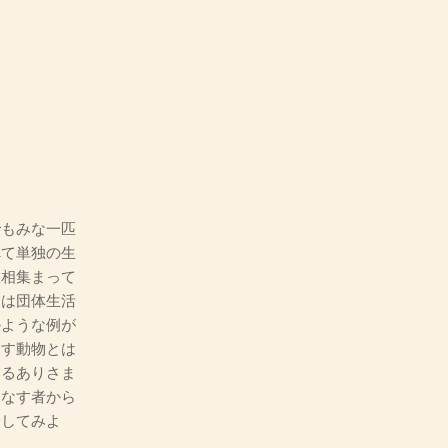
もみな一匹
べて単独の生
数相集まって
には団体生活
かような例が
なす動物とは
いるありさま
をなす者から
介してみよ