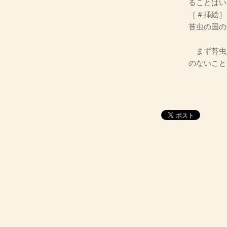
ることはい
［＃挿絵］
苔虫の国
まず苔虫
のないこと