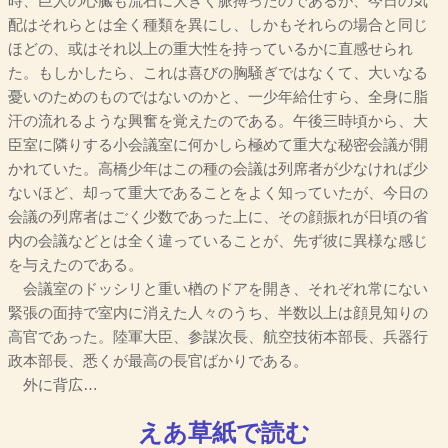
時、巨人の心臓も流石に大きく脈搏ったのであるが、今日の気
配はそれらとは全く種類を異にし、しかもそれらの場合と同じ
ほどの、或はそれ以上の重大性を持っているかに直感せられ
た。もしかしたら、これは喜びの胸騒ぎではなくて、大いなる
憂いのためのものではないのかと、一少年給仕すら、全身に脂
汗の流れるような興奮を覚えたのである。午後三時頃から、大
臣室に隣りする小会議室に何かしら極めて重大な秘密会議が開
かれていた。高橋少年はこの種の会議は列席者が少なければ少
ないほど、却って重大であることをよく知っていたが、今日の
会議の列席者はごく少数であった上に、その顔振れが日頃の省
内の会議などとは全く違っていることが、先ず彼に異様な感じ
を与えたのである。
会議室のドッシリと重い楢のドアを開き、それぞれ常にない
緊張の面持で室内に消えた人々のうち、半数以上は顔見知りの
高官であった。陸軍大臣、参謀次長、航空技術本部長、兵器行
政本部長、悉くが最高の長官ばかりである。
外に背広…
えあ草紙で読む