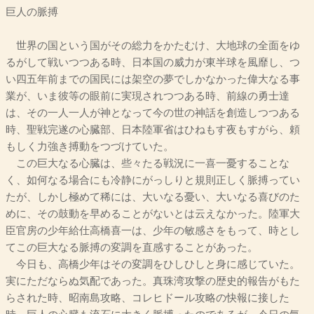
巨人の脈搏
世界の国という国がその総力をかたむけ、大地球の全面をゆ
るがして戦いつつある時、日本国の威力が東半球を風靡し、つ
い四五年前までの国民には架空の夢でしかなかった偉大なる事
業が、いま彼等の眼前に実現されつつある時、前線の勇士達
は、その一人一人が神となって今の世の神話を創造しつつある
時、聖戦完遂の心臓部、日本陸軍省はひねもす夜もすがら、頼
もしく力強き搏動をつづけていた。
この巨大なる心臓は、些々たる戦況に一喜一憂することな
く、如何なる場合にも冷静にがっしりと規則正しく脈搏ってい
たが、しかし極めて稀には、大いなる憂い、大いなる喜びのた
めに、その鼓動を早めることがないとは云えなかった。陸軍大
臣官房の少年給仕高橋喜一は、少年の敏感さをもって、時とし
てこの巨大なる脈搏の変調を直感することがあった。
今日も、高橋少年はその変調をひしひしと身に感じていた。
実にただならぬ気配であった。真珠湾攻撃の歴史的報告がもた
らされた時、昭南島攻略、コレヒドール攻略の快報に接した