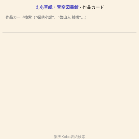
えあ草紙・青空図書館
- 作品カード
作品カード検索（"探偵小説"、"魯山人 雑煮"…）
楽天Kobo表紙検索