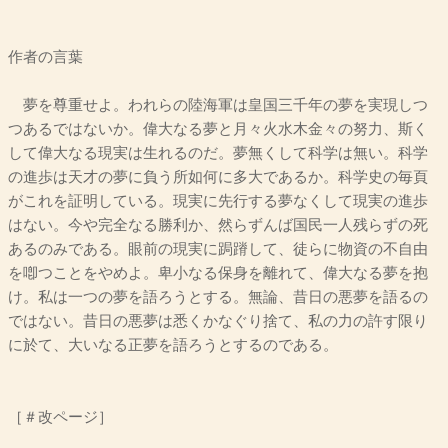
作者の言葉
夢を尊重せよ。われらの陸海軍は皇国三千年の夢を実現しつ
つあるではないか。偉大なる夢と月々火水木金々の努力、斯く
して偉大なる現実は生れるのだ。夢無くして科学は無い。科学
の進歩は天才の夢に負う所如何に多大であるか。科学史の毎頁
がこれを証明している。現実に先行する夢なくして現実の進歩
はない。今や完全なる勝利か、然らずんば国民一人残らずの死
あるのみである。眼前の現実に跼蹐して、徒らに物資の不自由
を喞つことをやめよ。卑小なる保身を離れて、偉大なる夢を抱
け。私は一つの夢を語ろうとする。無論、昔日の悪夢を語るの
ではない。昔日の悪夢は悉くかなぐり捨て、私の力の許す限り
に於て、大いなる正夢を語ろうとするのである。
［＃改ページ］