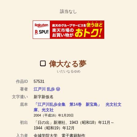
偉大なる夢
いだいなるゆめ
作品ID
57531
著者
江戸川 乱歩
Ⓦ
文字遣い
新字新仮名
底本
「江戸川乱歩全集 第14巻 新宝島」 光文社文
庫、光文社
2004（平成16）年1月20日
初出
「日の出」新潮社、1943（昭和18）年11月～
1944（昭和19）年12月
入力者
金城学院大学 電子書籍制作