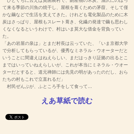
ひとくちに云えば貧困農村で、副産物の木炭、涸沢にのぼっ
て来る季節の川魚の焼干し、屋根を葺くための茅葭、そして僅
かな繭などで生活を支えてきた。けれども電化製品のために木
炭はさっぱり、屋根もスレート葺き、化繊の発達で繭も思わし
くなくなるというわけで、村はいま莫大な借金を背負ってい
た。
「あの岩屋の泉は」とまだ村長は云っていた、「いま京都大学
で分析してもらっているが、優秀なミネラル・ウオーターだと
いうことに間違えはねえらしい、まだはっきり証拠の出るとこ
まではいっていねえらしいが、これが本当にミネラル・ウオー
ターだとすると、道元禅師には先見の明があったのだし、おら
たちの村もこれで立直れるだ」
村民ぜんぶが、ふところ手をして食って…
えあ草紙で読む