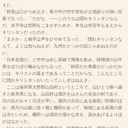
えた。
「村長は口がうめえさ」客の中の竹中啓吉が土地訛りの強い言
葉で云った、「だがな、――このうちは隠れキリシタンなん
だ、永平寺は世間をごまかすためさ、本当は何百年もまえから
キリシタンだったのさ」
「まさか」と相手は声をひそめて云った、「隠れキリシタンな
んて、よくは知らねえが、九州かどっかの話じゃあねえのか
い」
「日本全国だ」と竹中はめし茶碗で濁酒を飲み、味噌漬の山牛
蒡をぼりぼり噛みながら云った、「秋田だか青森のどっかだか
には、キリストの墓まであるってことだからな、こんなところ
に隠れキリシタンがいたってふしぎはねえさ」
ここは福井県大野郡山品村というところで、山ひとつ南へ越
すと岐阜県になる。山品村は涸沢をはさんだ谷合の村であり、
日の出がおそく日没が早い。涸沢の左右にある細長い田畑のほ
か、両方の山腹に段々畑と棚田があって、南側にある岩屋の泉
は冷たいため、棚田へは涸沢の僅かな水を、汲みあげるよりほ
かはなかった。