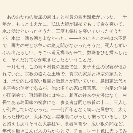
「あのおたねの岩屋の泉は」と村長の島田幾造がいった、「千
年か、もっとまえかに、弘法大師が錫杖でもって岩を突いて、
水よ湧けといったそうだ、三度も錫杖を突いていったそうだ
が、水は一滴も湧き出なかった、――そのころこの村は水不足
で、両方の村と水争いの絶え間がなかったそうだ、死人もずい
ぶん出たらしい、そこへ道元禅師が来て、数珠をひと揉みした
ら、それだけで水が噴きだしたということだ」
十月七日、この島田村長の屋敷では、男子出生の祝宴が催さ
れていた。宗教の盛んな土地で、真宗の家系と禅宗の家系と
は、歴史的に根深い反目と敵意とが続いていた。島田家は代々
永平寺の信者であるが、他の多くの家は真言宗、一向宗の信徒
が圧倒的で、冠婚葬祭には特に、相互の往来や交渉はなく、村
長である島田家の祝宴にも、参会者は同じ宗旨の十二、三人し
か列席していなかった。――何百年となく続いた屋敷で、太く
反った棟柱が、天床のない屋根裏にがっしり据っているし、ひ
と抱えもありそうな大黒柱や、食器箪笥や、広い板の間など、
年代を磨きこんだ人のちからとで、チョコレート色に光ってみ