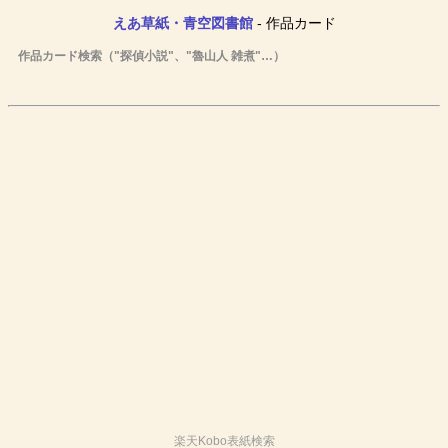
えあ草紙・青空図書館
- 作品カード
作品カード検索（"探偵小説"、"魯山人 雑煮"…）
楽天Kobo表紙検索