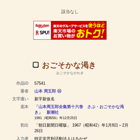
おごそかな渇き
おごそかなかわき
作品ID
57541
著者
山本 周五郎
Ⓦ
文字遣い
新字新仮名
底本
「山本周五郎全集第十六巻 さぶ・おごそかな渇
き」 新潮社
1981（昭和56）年12月25日
初出
「朝日新聞日曜版」 1967（昭和42）年1月8日～2月
26日
入力者
特定非営利活動法人はるかぜ