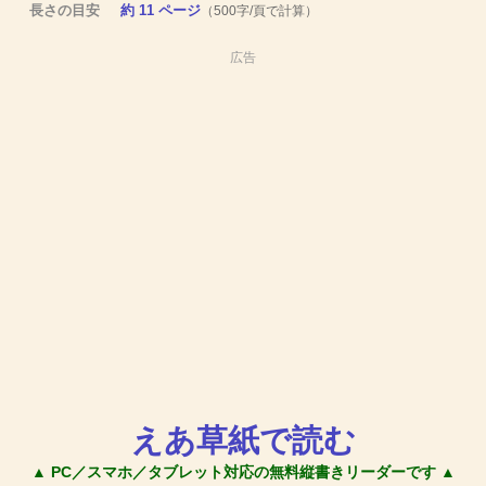
長さの目安
約 11 ページ
（500字/頁で計算）
広告
えあ草紙で読む
▲ PC／スマホ／タブレット対応の無料縦書きリーダーです ▲