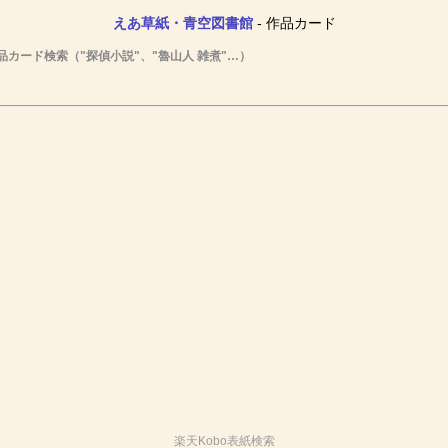
えあ草紙・青空図書館
- 作品カード
品カード検索（"探偵小説"、"魯山人 雑煮"…）
楽天Kobo表紙検索