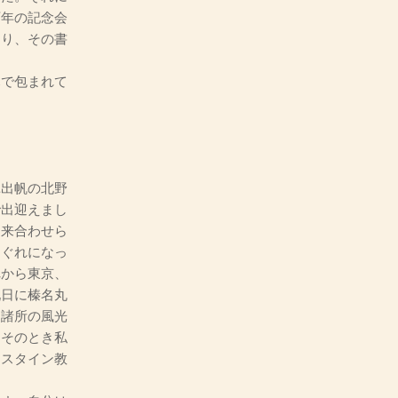
百年の記念会
あり、その書
幕で包まれて
ユ出帆の北野
で出迎えまし
も来合わせら
日ぐれになっ
れから東京、
九日に榛名丸
に諸所の風光
。そのとき私
ンスタイン教