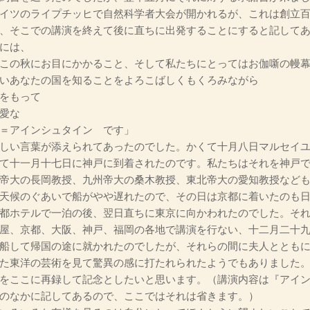
イツのライプチッヒで自然科学者大会が開かれるが、これは創立
、そこでの講演を終えて後に直ちに出発することにすると記して
には、
この秋にお目にかかること、そして私たちにとってはお伽噺の幔
いあなたの国を知ることをよろこばしくもくろみながら
をもって
愛な
＝アインシュタイン です」
しい言葉が添えられてあったのでした。かくて十月八日マルセイ
て十一月十七日に神戸に到着されたのです。私たちはそれを神戸
帝大の長岡教授、九州帝大の桑木教授、東北帝大の愛知教授など
天候のぐあいで船がやや遅れたので、その日は京都に着いたのも
都ホテルで一泊の後、翌日直ちに東京に向かわれたのでした。そ
屋、京都、大阪、神戸、福岡の各地で講演を行ない、十二月二十
船して帰国の途に就かれたのでしたが、それらの間に夫人ととも
た東洋の芸術を見て驚異の感に打たれられたようでもありました
をここに再録して記念としたいと思います。（講演内容は『アイ
のなかに記してあるので、ここではそれは省きます。）