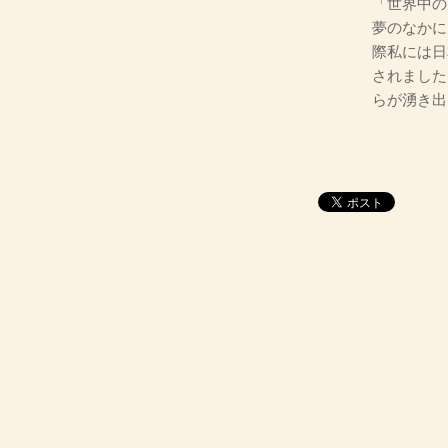
「世界中の
夢のなかに
際私には日
されました
らが湧き出