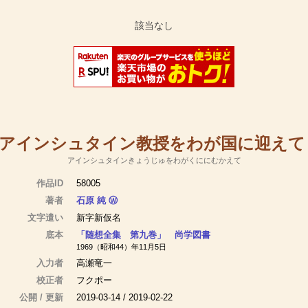
アインシュタイン教授をわが国に迎えて
アインシュタインきょうじゅをわがくににむかえて
作品ID
58005
著者
石原 純
Ⓦ
文字遣い
新字新仮名
底本
「随想全集 第九巻」 尚学図書
1969（昭和44）年11月5日
入力者
高瀬竜一
校正者
フクポー
公開 / 更新
2019-03-14 / 2019-02-22