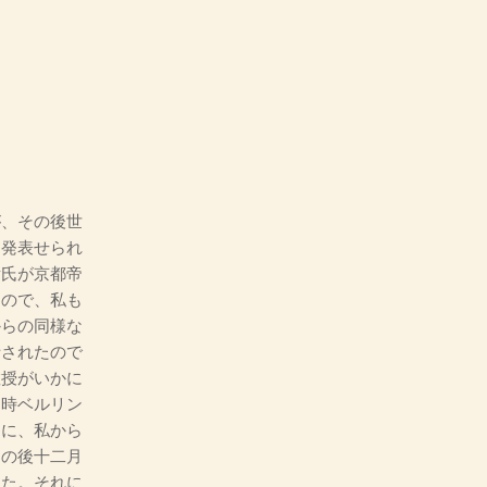
、その後世
に発表せられ
彦氏が京都帝
たので、私も
からの同様な
話されたので
教授がいかに
当時ベルリン
もに、私から
その後十二月
した。それに