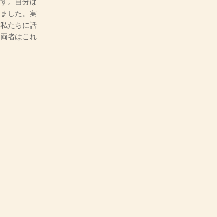
です。自分は
来ました。実
も私たちに話
も両者はこれ