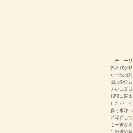
チューリ
界大戦が勃
た一般相対
国大学の西
大いに賛成
招聘に悩ま
したが、そ
多く東洋へ
に滞在して
も一書を親
に招聘の契