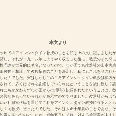
本文より
ッヒでのアインシュタイン教授のことを私は上の文に記しましたが
発し、それが一九一八年にようやく収まった後に、教授のその間
性理論が世界的に著名となったので、わが国でも改造社の山本実
田教授と相談して教授招聘のことを決定し、私にもこれを話され
したのでした。実はしかしこのころアインシュタイン教授は諸方
されて、多くはそれを謝絶していられたということを後に親しく
れにもかかわらずわが国からの招聘を快諾されたということは、
の興味をもっていられたかを示すのでありました。改造社からは
いた社員室伏氏を通じてこれをアインシュタイン教授に謀るとと
しく同教授に送ったのでした。それは大正十年夏のことであり、
約書を送ったのでしたが、翌年五月にそれに対する承諾書が来ま