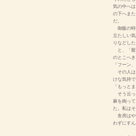
気の中へは
の下へまた
だ。
御飯の時
立たしい気
りなどした
と、「厭
のとこへき
「フーン、
その人は
けな気持で
「もっとま
そう云っ
麻を綯って
た。私はそ
舎房はや
わずにすん