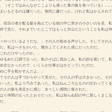
、（そこではみんながここよりも減った量の飯を食べている）…
まいもどるのは嫌だった。無性に嫌だった。けれど私はかえされ
、役目の者が配る飯を抱えている箱の中に突きの小さいのを見、私
持で見た。それまでいたとこではもっと沢山だということを私は
。
々やっているようだな。」その人の咎める声がした。そしてその人
た。私はべそをかいた、幾分ふてくされた感じだったのだ。
これだけやったのか。」
ゆるめた口調で云った。私のそばに屈みこみ、私の顔を覗いて。私
余念なかったので、いくらか仕事がはかどっていたのだ。
めに手を動かすんだよ。」
てその人は手づからやって見せた。その人の手は大きかった。その
いった。私より巧みであった。私はねんごろなものの伝わってく
の人の躯を身近かに感じ、女々しい感情に催された。
はり仲間の云ったとおりだった。私は知らぬ顔の中に新しくまじる
だ。