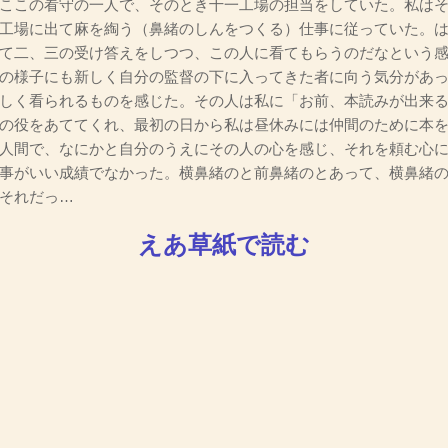
ここの看守の一人で、そのとき十一工場の担当をしていた。私はそ
工場に出て麻を綯う（鼻緒のしんをつくる）仕事に従っていた。
て二、三の受け答えをしつつ、この人に看てもらうのだなという
の様子にも新しく自分の監督の下に入ってきた者に向う気分があ
しく看られるものを感じた。その人は私に「お前、本読みが出来
の役をあててくれ、最初の日から私は昼休みには仲間のために本
人間で、なにかと自分のうえにその人の心を感じ、それを頼む心
事がいい成績でなかった。横鼻緒のと前鼻緒のとあって、横鼻緒
それだっ…
えあ草紙で読む