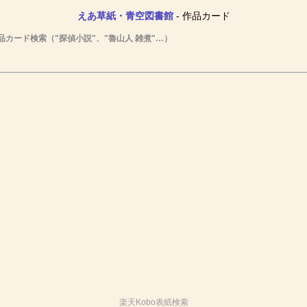
えあ草紙・青空図書館
- 作品カード
品カード検索（"探偵小説"、"魯山人 雑煮"…）
楽天Kobo表紙検索