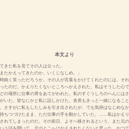
本文より
てきた私を見てその人は云った。
またかえってきたのか。いくじなしめ。」
時鈍く笑っただろうか。その人が言葉をかけてくれたのには、それ
ったのだ。かえりたくないところへかえされた、私はそうした心
どの場所に仕事の席をあてがわれた。私のすぐうしろのへんにはさ
がいた。皆なにかと私に話しかけた。舎房もきっと一緒になるこ
。さすがに私もしたしみを引き出されたが、でも気持はなじめな
持ちつづけたまま、ただ仕事の手を動かしていた。……私はかえ
されてしまったのだ。その前日、よそへ移されるという、また元
いう話を聞いて、元のとこへはかえされたくないと思った。かつ