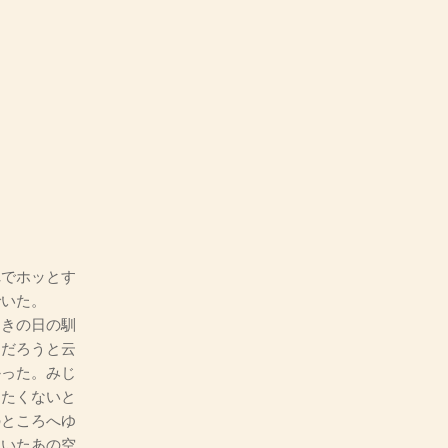
でホッとす
でいた。
きの日の馴
とだろうと云
かった。みじ
りたくないと
のところへゆ
ていたあの空