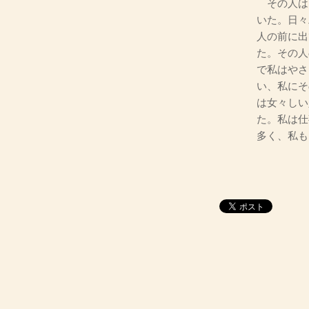
その人は
いた。日々
人の前に出
た。その人
で私はやさ
い、私にそ
は女々しい
た。私は仕
多く、私も