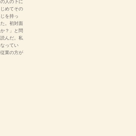
の人の下に
はじめてその
感じを持っ
った。初対面
るか？」と問
を読んだ。私
になってい
の従業の方が