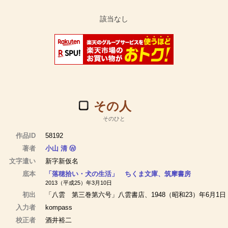
その人
そのひと
作品ID
58192
著者
小山 清
Ⓦ
文字遣い
新字新仮名
底本
「落穂拾い・犬の生活」 ちくま文庫、筑摩書房
2013（平成25）年3月10日
初出
「八雲 第三巻第六号」八雲書店、1948（昭和23）年6月1日
入力者
kompass
校正者
酒井裕二