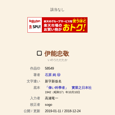
伊能忠敬
いのうただたか
作品ID
58549
著者
石原 純
Ⓦ
文字遣い
新字新仮名
底本
「偉い科學者」 實業之日本社
1942（昭和17）年10月10日
入力者
高瀬竜一
校正者
sogo
公開 / 更新
2019-01-11 / 2018-12-24