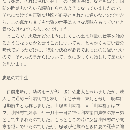
なり始め、それに伴れて林子平の『海国兵談』なども出て、国
防の問題もいろいろ議論せられるようになっていましたので、
それにつけても正確な地図が必要とされたに違いないのですか
ら、この点から見ても忠敬の仕事は大きな意味をもっていたと
云わなければならないのでしょう。
ところで、忠敬がどのようにしてこの土地測量の仕事を始め
るようになったかと云うことについても、ともかくも古い昔の
時代であっただけに、特別な決心が必要であったのに違いない
ので、それらの事がらについて、次に少しくお話しして見たい
と思います。
忠敬の前半生
伊能忠敬は、幼名を三治郎、後に佐忠太と云いましたが、成
人して通称三郎右衞門と称し、字は子齊、東河と号し、晩年に
は勘解由とも称しました。上総国山武郡［＃「山武郡」はマ
マ］小関村で延享二年一月十一日に神保利左衞門貞恒の第三男
として生まれたのでした。もっともこの時に父は小関村の小關
家を継いでいたのでしたが、忠敬が七歳のときに妻の死歿に遭