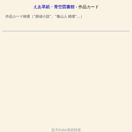
えあ草紙・青空図書館
- 作品カード
作品カード検索（"探偵小説"、"魯山人 雑煮"…）
楽天Kobo表紙検索