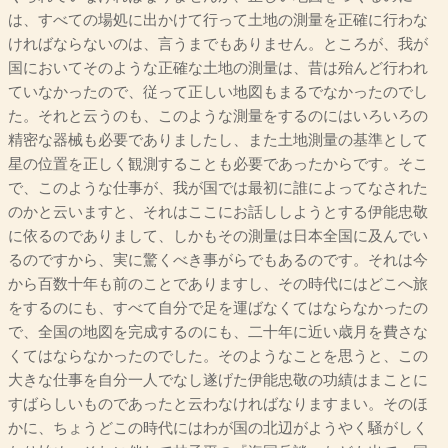
は、すべての場処に出かけて行って土地の測量を正確に行わな
ければならないのは、言うまでもありません。ところが、我が
国においてそのような正確な土地の測量は、昔は殆んど行われ
ていなかったので、従って正しい地図もまるでなかったのでし
た。それと云うのも、このような測量をするのにはいろいろの
精密な器械も必要でありましたし、また土地測量の基準として
星の位置を正しく観測することも必要であったからです。そこ
で、このような仕事が、我が国では最初に誰によってなされた
のかと云いますと、それはここにお話ししようとする伊能忠敬
に依るのでありまして、しかもその測量は日本全国に及んでい
るのですから、実に驚くべき事がらでもあるのです。それは今
から百数十年も前のことでありますし、その時代にはどこへ旅
をするのにも、すべて自分で足を運ばなくてはならなかったの
で、全国の地図を完成するのにも、二十年に近い歳月を費さな
くてはならなかったのでした。そのようなことを思うと、この
大きな仕事を自分一人でなし遂げた伊能忠敬の功績はまことに
すばらしいものであったと云わなければなりますまい。そのほ
かに、ちょうどこの時代にはわが国の北辺がようやく騒がしく