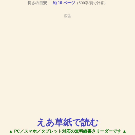
長さの目安
約 10 ページ
（500字/頁で計算）
広告
えあ草紙で読む
▲ PC／スマホ／タブレット対応の無料縦書きリーダーです ▲