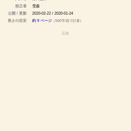
校正者
雪森
公開 / 更新
2020-02-22 / 2020-01-24
長さの目安
約 9 ページ
（500字/頁で計算）
広告