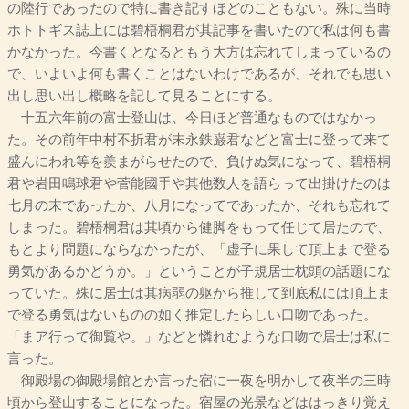
の陸行であったので特に書き記すほどのこともない。殊に当時
ホトトギス誌上には碧梧桐君が其記事を書いたので私は何も書
かなかった。今書くとなるともう大方は忘れてしまっているの
で、いよいよ何も書くことはないわけであるが、それでも思い
出し思い出し概略を記して見ることにする。
十五六年前の富士登山は、今日ほど普通なものではなかっ
た。その前年中村不折君が末永鉄巌君などと富士に登って来て
盛んにわれ等を羨まがらせたので、負けぬ気になって、碧梧桐
君や岩田鳴球君や菅能國手や其他数人を語らって出掛けたのは
七月の末であったか、八月になってであったか、それも忘れて
しまった。碧梧桐君は其頃から健脚をもって任じて居たので、
もとより問題にならなかったが、「虚子に果して頂上まで登る
勇気があるかどうか。」ということが子規居士枕頭の話題にな
っていた。殊に居士は其病弱の躯から推して到底私には頂上ま
で登る勇気はないものの如く推定したらしい口吻であった。
「まア行って御覧や。」などと憐れむような口吻で居士は私に
言った。
御殿場の御殿場館とか言った宿に一夜を明かして夜半の三時
頃から登山することになった。宿屋の光景などははっきり覚え