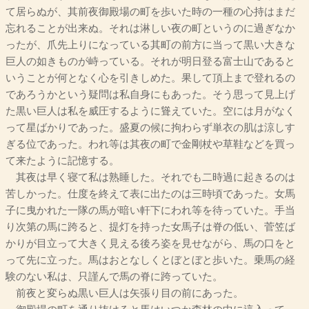
て居らぬが、其前夜御殿場の町を歩いた時の一種の心持はまだ
忘れることが出来ぬ。それは淋しい夜の町というのに過ぎなか
ったが、爪先上りになっている其町の前方に当って黒い大きな
巨人の如きものが峙っている。それが明日登る富士山であると
いうことが何となく心を引きしめた。果して頂上まで登れるの
であろうかという疑問は私自身にもあった。そう思って見上げ
た黒い巨人は私を威圧するように聳えていた。空には月がなく
って星ばかりであった。盛夏の候に拘わらず単衣の肌は涼しす
ぎる位であった。われ等は其夜の町で金剛杖や草鞋などを買っ
て来たように記憶する。
其夜は早く寝て私は熟睡した。それでも二時過に起きるのは
苦しかった。仕度を終えて表に出たのは三時頃であった。女馬
子に曳かれた一隊の馬が暗い軒下にわれ等を待っていた。手当
り次第の馬に跨ると、提灯を持った女馬子は脊の低い、菅笠ば
かりが目立って大きく見える後ろ姿を見せながら、馬の口をと
って先に立った。馬はおとなしくとぼとぼと歩いた。乗馬の経
験のない私は、只謹んで馬の脊に跨っていた。
前夜と変らぬ黒い巨人は矢張り目の前にあった。