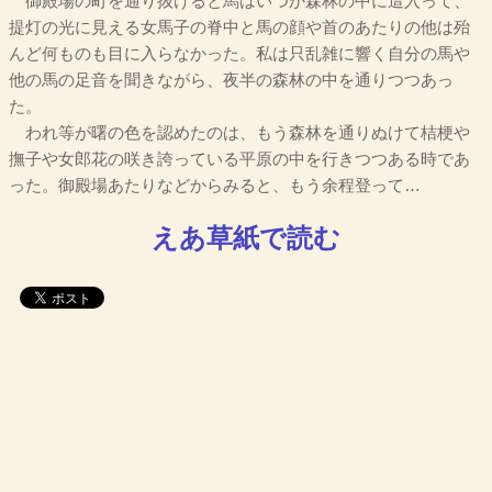
御殿場の町を通り抜けると馬はいつか森林の中に這入って、
提灯の光に見える女馬子の脊中と馬の顔や首のあたりの他は殆
んど何ものも目に入らなかった。私は只乱雑に響く自分の馬や
他の馬の足音を聞きながら、夜半の森林の中を通りつつあっ
た。
われ等が曙の色を認めたのは、もう森林を通りぬけて桔梗や
撫子や女郎花の咲き誇っている平原の中を行きつつある時であ
った。御殿場あたりなどからみると、もう余程登って…
えあ草紙で読む