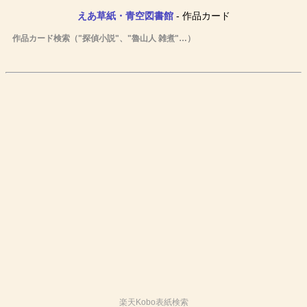
えあ草紙・青空図書館
- 作品カード
作品カード検索（"探偵小説"、"魯山人 雑煮"…）
楽天Kobo表紙検索