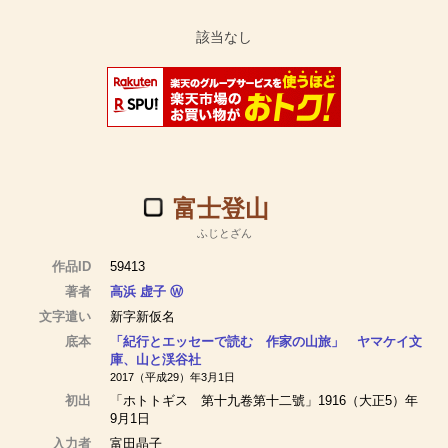
富士登山
ふじとざん
作品ID
59413
著者
高浜 虚子
Ⓦ
文字遣い
新字新仮名
底本
「紀行とエッセーで読む 作家の山旅」 ヤマケイ文
庫、山と渓谷社
2017（平成29）年3月1日
初出
「ホトトギス 第十九卷第十二號」1916（大正5）年
9月1日
入力者
富田晶子