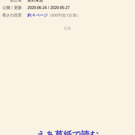
校正者
奥野未悠
公開 / 更新
2020-06-24 / 2020-05-27
長さの目安
約 4 ページ
（500字/頁で計算）
広告
えあ草紙で読む