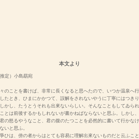
本文より
（推定）小島勗宛
々のことを書けば、非常に長くなると思へたので、いつか温泉へ
したとき、ひまにかかつて、誤解をされないやうに丁寧にはつき
しかし、たうとうそれも出來ないらしい。そんなこともしてゐら
ことは前後するかもしれないが書かねばならないと思ふ。しかし
君の怒るやうなこと、君の腹のたつことを必然的に書いて行かな
ないと思ふ。
爭ひは、傍の者からはとても容易に理解出來ないものだと云ふこ