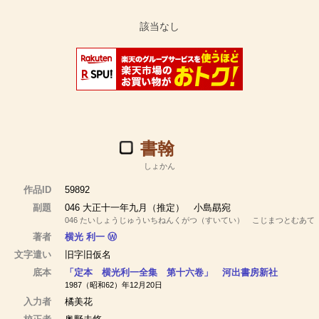
書翰
しょかん
作品ID
59892
副題
046 大正十一年九月（推定） 小島勗宛
046 たいしょうじゅういちねんくがつ（すいてい） こじまつとむあて
著者
横光 利一
Ⓦ
文字遣い
旧字旧仮名
底本
「定本 横光利一全集 第十六卷」 河出書房新社
1987（昭和62）年12月20日
入力者
橘美花