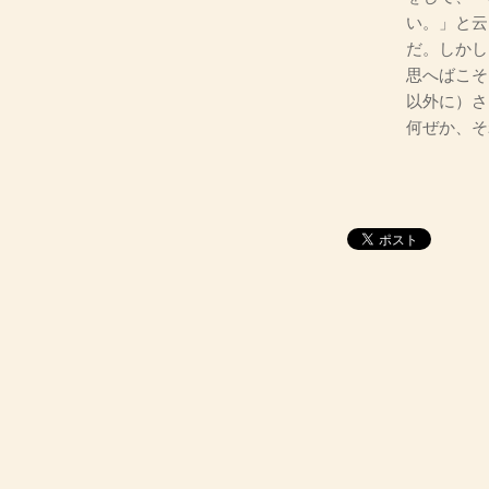
い。」と云
だ。しかし
思へばこそ
以外に）さ
何ぜか、そ