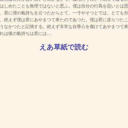
はしめたことも無理ではないと思ふ。僕は自分の行爲を惡いとは
、君に僕の氣持ちを云つたからとて、一寸やそつとでは、とても
、絶えず僕は君にあやまつて來たのであつた。僕は君に逆らつた
うなかつたと記憶する。絶えず非常な自尊心を傷けてあやまつて
れは後の氣持ちは君には…
えあ草紙で読む