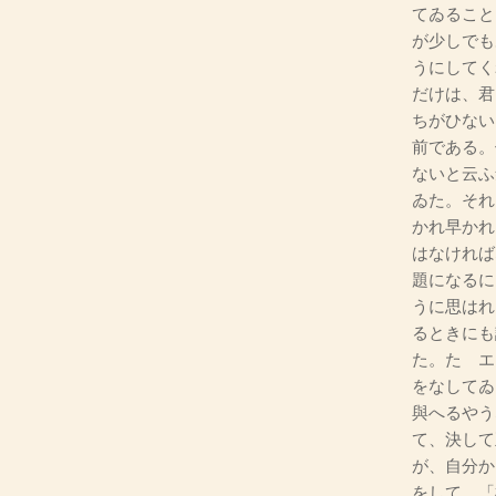
てゐること
が少しでも
うにしてく
だけは、君
ちがひない
前である。
ないと云ふ
ゐた。それ
かれ早かれ
はなければ
題になるに
うに思はれ
るときにも
た。たゞエ
をなしてゐ
與へるやう
て、決して
が、自分か
をして、「