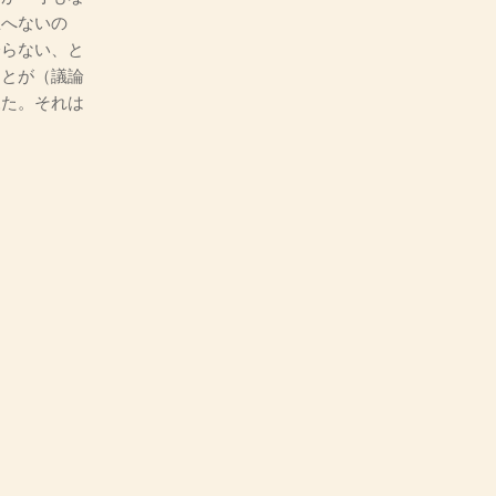
思へないの
分らない、と
ことが（議論
來た。それは