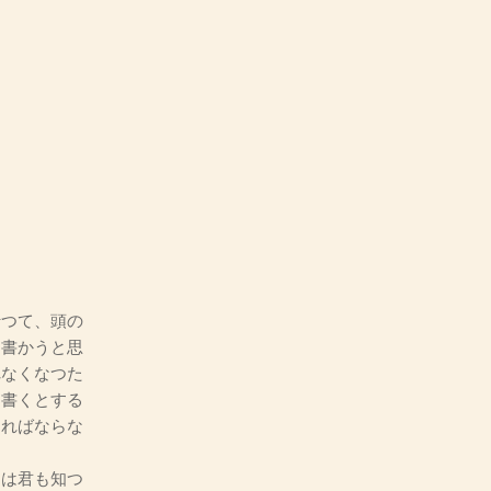
行つて、頭の
り書かうと思
れなくなつた
、書くとする
ければならな
とは君も知つ