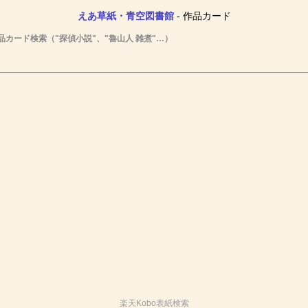
えあ草紙・青空図書館
- 作品カード
品カード検索（"探偵小説"、"魯山人 雑煮"…）
楽天Kobo表紙検索