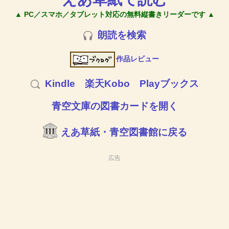
▲ PC／スマホ／タブレット対応の無料縦書きリーダーです ▲
朗読を検索
作品レビュー
Kindle
楽天Kobo
Playブックス
青空文庫の図書カードを開く
えあ草紙・青空図書館に戻る
広告