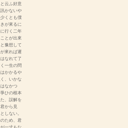
うと云ふ好意
も訊かないや
、少くとも僕
ときが來るに
隊に行く二年
ることが出來
とと豫想して
期が來れば遲
にはなれて了
らく一生の問
年はかかるや
強く、いかな
くはなかつ
の爭ひの根本
また、誤解を
、君から見
うとしない。
このため、君
所が一寸もな