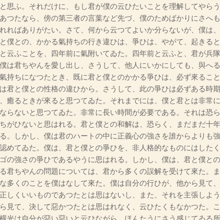
と思ふ。それだけに、もし君が僕の云ひたいことを理解してやら
あつたなら、傍の第三者の言葉など先づ、僕のためばかりにさへ
れればありがたい。さて、何から云つてよいか分らないが、僕は
と僕との、かかる氣持ちの行き違ひは、爭ひは、やがて、起きる
と云ふことを、四年前に氣附いてゐた。四年前と云ふと、君が兵
僕は君ちやんを愛し出し、さうして、他人にいかにしても、與へ
氣持ちになつたとき、既に君と僕とのかかる爭ひは、必ず來るこ
は君と僕との性格の違ひから。さうして、此の爭ひは必ずある時
、癒るときが來ると思つてゐた。それまでには、僕と君とは非常
ならないと思つてゐた。非常に長い時間が必要である。それは恐
ちがひないと思はれる。君と僕との和解は、恐らく、まだまだ十
る。しかし、僕は君のハートの中に正義心の強さを誰からよりも
認めてゐた。僕は、君と僕との爭ひを、非人格的なものにはした
ゴの強さの爭ひであるやうに思はれる。しかし、僕は、君と僕と
る君ちやんの問題については、君から多くの誤解を受けて來た。
な多くのことを僕はなして來た。僕は自分の行ひが、他から見て
正しくいいものであつたとは思はないし、また、それを主張しよ
ら見て、決して惡かつたとは思はれなく、云ひたくもなかつた。
横光は自分が惡い惡いと云ひながら、ほんたうにさう感じてゐる