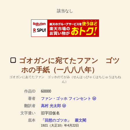
ゴオガンに宛てたフアン ゴツ
ホの手紙（一八八八年）
ゴオガンにあてたファン ゴッホのてがみ（せんはっぴゃくはちじゅうはちね
ん）
作品ID
60000
著者
ファン・ゴッホ フィンセント
Ⓦ
翻訳者
高村 光太郎
Ⓦ
文字遣い
旧字旧仮名
底本
「回想のゴツホ」 叢文閣
1921（大正10）年4月22日