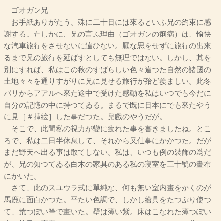
ゴオガン兄
お手紙ありがたう。殊に二十日には來るといふ兄の約束に感
謝する。たしかに、兄の言ふ理由（ゴオガンの痢病）は、愉快
な汽車旅行をさせないに違ひない。厭な思をせずに旅行の出來
るまで兄の旅行を延ばすとしても無理ではない。しかし、其を
別にすれば、私はこの秋のすばらしい色々違つた自然の諸國の
土地々々を通りすがりに兄に見せる旅行が殆ど羨ましい。此冬
パリからアアルへ來た途中で受けた感動を私はいつでも今だに
自分の記憶の中に持つてゐる。まるで既に日本にでも來たやう
に見［＃挿絵］した事だつた。兒戲のやうだが。
そこで、此間私の視力が變に疲れた事を書きましたね。とこ
ろで、私は二日半休息して、それから又仕事にかかつた。だが
まだ野天へ出る事は敢てしない。私は、いつも例の裝飾の爲だ
が、兄の知つてゐる白木の家具のある私の寢室を三十號の畫布
にかいた。
さて、此のスユウラ式に單純な、何も無い室内畫をかくのが
馬鹿に面白かつた。平たい色調で、しかし繪具をたつぷり使つ
て、荒つぽい筆で畫いた。壁は薄い紫。床はこなれた薄つぽい