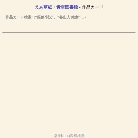
えあ草紙・青空図書館
- 作品カード
作品カード検索（"探偵小説"、"魯山人 雑煮"…）
楽天Kobo表紙検索