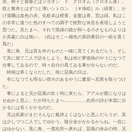
赤。椅子と寢臺とはジヨオン ド クロオム（クロオム黄）。
枕と敷布とはずつと薄いシトロン ［＃挿絵］ル（緑黄）。か
け蒲團は血色の赤。化粧卓は橙黄。金盥は青。窓は緑。私はこ
の非常に違つた色のすべての調子で絶對な休息を表現しようと
思つた。見たまへ、それで黒縁の鏡が與へる小さなものよりほ
か其處に白は無い。（此はそこへ補色の第四番目の一組を置く
爲だ）
兎に角、兄は其を外のものと一緒に見てくれるだらう。そし
て其に就て二人で話をしよう。私は殆ど夢遊病のやうになつて
仕事してゐるので、時々自分の爲てゐる事が分らないのだ。
時候は寒くなりだした。殊に惡風の日は。
冬になつても明るい燈火のあるやうに畫室へ瓦斯を取りつけ
た。
事によると兄が惡風の吹く時に來たら、アアルが厭になりは
せぬかと思ふ。だが待ちたまへ……………此所の詩が本當に分
かるには長くかかるのだ。
兄は此家がまだそんなに氣持よくはないと思ふだらうが、其
は少しづつ二人でしてゆかう。隨分金がかかるからね。一息に
はゆかない。兎に角、一度此所へ來れば、惡風の休みの時、兄