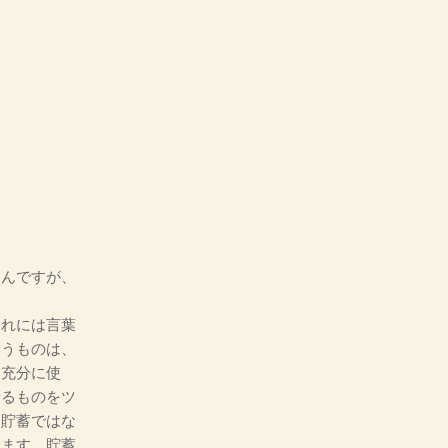
るんですが、
これには言葉
いうものは、
も充分に使
着るものをツ
、貯蓄ではな
えます。貯蓄