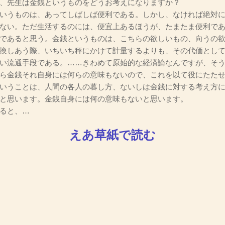
、先生は金銭というものをどうお考えになりますか？
いうものは、あってしばしば便利である。しかし、なければ絶対
ない。ただ生活するのには、便宜上あるほうが、たまたま便利で
であると思う。金銭というものは、こちらの欲しいもの、向うの
換しあう際、いちいち秤にかけて計量するよりも、その代価とし
い流通手段である。……きわめて原始的な経済論なんですが、そ
ら金銭それ自身には何らの意味もないので、これを以て役にたた
いうことは、人間の各人の暮し方、ないしは金銭に対する考え方
と思います。金銭自身には何の意味もないと思います。
ると、…
えあ草紙で読む