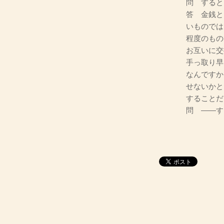
問 すると
答 金銭と
いものでは
程度のもの
お互いに交
手っ取り早
なんですか
せないかと
することだ
問 ――す