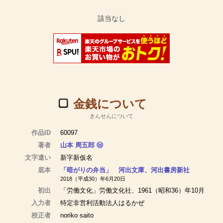
金銭について
きんせんについて
作品ID
60097
著者
山本 周五郎
Ⓦ
文字遣い
新字新仮名
底本
「暗がりの弁当」 河出文庫、河出書房新社
2018（平成30）年6月20日
初出
「労働文化」労働文化社、1961（昭和36）年10月
入力者
特定非営利活動法人はるかぜ
校正者
noriko saito