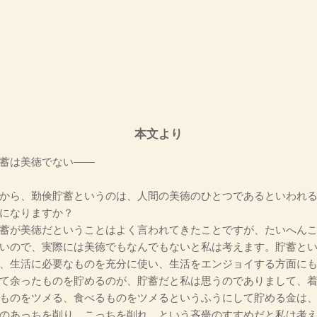
本文より
蓄は美徳でない――
から、勤倹貯蓄というのは、人間の美徳のひとつであるといわれ
になりますか？
蓄が美徳だということはよく言われてきたことですが、たいへん
いので、実際には美徳でもなんでもないと私は考えます。貯蓄と
、生活に必要なものを充分に使い、生活をエンジョイする方面に
て余ったものを貯めるのが、貯蓄だと私は思うのでありまして、
ものをツメる、食べるものをツメるというふうにして貯める金は
のあっちを削り、こっちを削れ、という吝嗇のすすめだと私は考