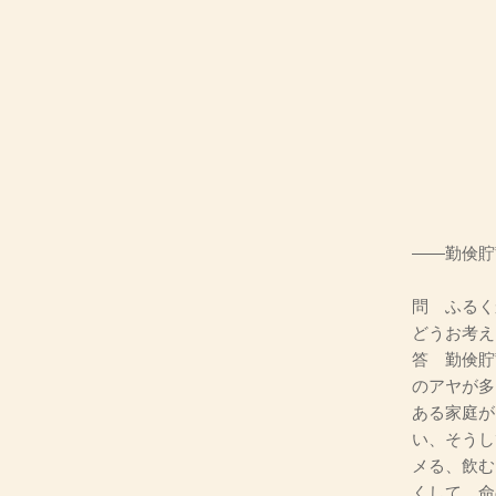
――勤倹貯
問 ふるく
どうお考え
答 勤倹貯
のアヤが多
ある家庭が
い、そうし
メる、飲む
くして、命