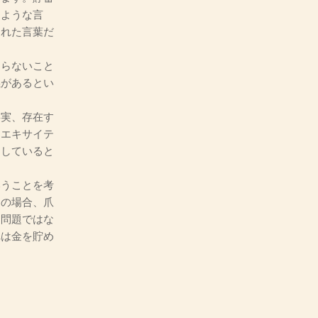
うような言
された言葉だ
まらないこと
義があるとい
事実、存在す
てエキサイテ
もしていると
うことを考
この場合、爪
き問題ではな
れは金を貯め