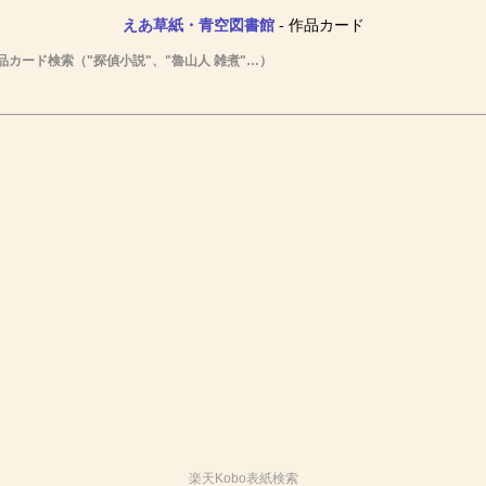
えあ草紙・青空図書館
- 作品カード
品カード検索（"探偵小説"、"魯山人 雑煮"…）
楽天Kobo表紙検索