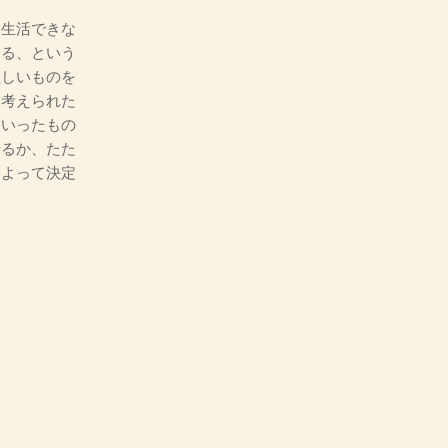
に生活できな
ある、という
欲しいものを
て考えられた
ういったもの
せるか、たた
によって決定