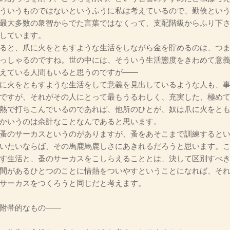
ういうものではないというふうに私は考えているので、勤倹とい
最大多数の衆智からでた言葉ではなくって、支配階級からふり下
しています。
ると、爪に火をともすような生活をしながら金を貯めるのは、つ
っしゃるのですね。世の中には、そういう生活態度をきわめて意
えている人間もいると思うのですが――
に火をともすような生活をして意義を見出しているような人も、
ですが、それがその人にとって最もうるわしく、充実した、極め
熱で打ちこんでいるのであれば、他所のひとが、奴は爪に火をと
かいうのは余計なことなんであると思います。
蚤のサーカスというのがありますが、蚤をあそこまで訓練するとい
いたいならば、その馬鹿馬鹿しさにあきれるだろうと思います。
す生活と、蚤のサーカスをこしらえることとは、決して区別すべ
間があるひとつのことに情熱をついやすということになれば、そ
サーカスをつくろうと同じだと考えます。
附帯的なもの――