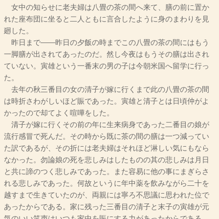
女中の知らせに老夫婦は八畳の茶の間へ来て、膳の前に置か
れた座布団に坐ると二人ともに言合したように身のまわりを見
廻した。
昨日まで――昨日の夕飯の時までこの八畳の茶の間にはもう
一脚膳が出されてあったのだ。然し今夜はもうその膳は出され
ていない。寅雄という一番末の男の子は今朝米国へ留学に行っ
た。
去年の秋三番目の女の清子が嫁に行くまで此の八畳の茶の間
は時折さわがしいほど賑であった。寅雄と清子とは日頃仲がよ
かったので却てよく喧嘩をした。
清子が嫁に行くその前の年に生来病身であった二番目の娘が
流行感冒で死んだ。その時から既に茶の間の膳は一つ減ってい
た訳であるが、その折には老夫婦はそれほど淋しい気にもなら
なかった。勿論娘の死を悲しみはしたものの其の悲しみは月日
と共に諦のつく悲しみであった。また容易に他の事にまぎらさ
れる悲しみであった。何故というに年中薬を飲みながら二十を
越すまで生きていたのが、両親には寧ろ不思議に思われた位で
あったからである。家に残った三番目の清子と末子の寅雄が元
気のいい笑声はいつも家中を賑にする力があったからである。