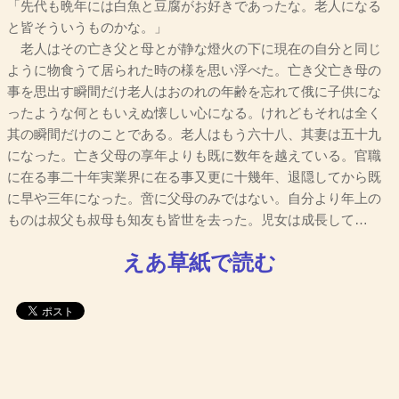
「先代も晩年には白魚と豆腐がお好きであったな。老人になる
と皆そういうものかな。」
老人はその亡き父と母とが静な燈火の下に現在の自分と同じ
ように物食うて居られた時の様を思い浮べた。亡き父亡き母の
事を思出す瞬間だけ老人はおのれの年齢を忘れて俄に子供にな
ったような何ともいえぬ懐しい心になる。けれどもそれは全く
其の瞬間だけのことである。老人はもう六十八、其妻は五十九
になった。亡き父母の享年よりも既に数年を越えている。官職
に在る事二十年実業界に在る事又更に十幾年、退隠してから既
に早や三年になった。啻に父母のみではない。自分より年上の
ものは叔父も叔母も知友も皆世を去った。児女は成長して…
えあ草紙で読む