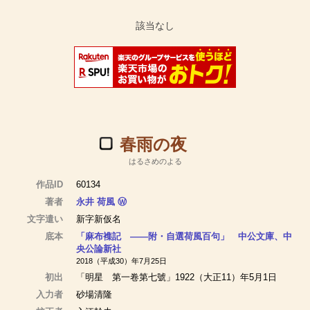
春雨の夜
はるさめのよる
作品ID
60134
著者
永井 荷風
Ⓦ
文字遣い
新字新仮名
底本
「麻布襍記 ――附・自選荷風百句」 中公文庫、中
央公論新社
2018（平成30）年7月25日
初出
「明星 第一卷第七號」1922（大正11）年5月1日
入力者
砂場清隆