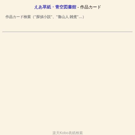
えあ草紙・青空図書館
- 作品カード
作品カード検索（"探偵小説"、"魯山人 雑煮"…）
楽天Kobo表紙検索