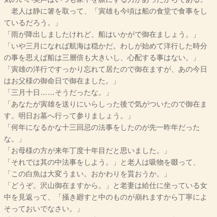
老人は静に箸を取って、「寅雄も今頃は船の食堂で食事をし
ているだろう。」
「雨が降出しましたけれど、船はいかがで御在ましょう。」
「いや三月になれば航海は穏かだ。わしが始めて洋行した時分
の事を思えば船は三層倍も大きいし、心配する事はない。」
「寅雄の洋行ですっかり忘れて居たので御在ますが、あの今日
はお父様の御命日で御在ました。」
「三月十日……そうだったな。」
「あなたが寅雄を送りにいらしった後で気がついたので御在ま
す。明日お墓へ行って参りましょう。」
「何年になるかな十三回忌の法事をしたのが先一昨年だった
な。」
「お母様の方が来年丁度十年目だと思いました。」
「それでは其の中法事をしよう。」と老人は吸物を啜って、
「この白魚は大変うまい。おかわりを貰おうか。」
「どうぞ。沢山御在ますから。」と老妻は給仕に坐っている女
中を見返って、「掻き廻すと中のものが崩れますから丁寧によ
そっておいでなさい。」