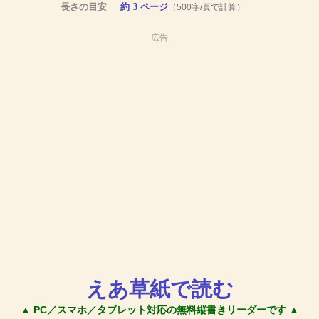
長さの目安
約 3 ページ
（500字/頁で計算）
広告
えあ草紙で読む
▲ PC／スマホ／タブレット対応の無料縦書きリーダーです ▲