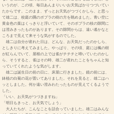
いうのが、この頃、毎日あんまりいいお天気ばかりつづいてい
たからです。このまま、ずっとお天気がつづくかしら、と思っ
て雄二は、校庭の隅のポプラの樹の方を眺めました。青い空に
黄金色の葉はくっきりと浮いていて、そのポプラの枝の隙間に
は澄みきったものがあります。その隙間からは、遠い遙かなと
ころまで見えて来そうな気がするのでした。
雄二は自分が産れた日は、どんな、お天気だったのかしら、
としきりに考えてみました。やっぱり、その頃、庭には楓の樹
が紅らんでいて、屋根の上では雀がチチチと啼いていたのかし
ら、そうすると、雀はその時、雄二が産れたことをちゃんと知
っていてくれたような気がします。
雄二は誕生日の前の日に、床屋に行きました。鏡の前には、
鉢植の白菊の花が置いてありました。それを見ると、雄二はハ
ッとしました。何か遠い澄みわたったものが見えてくるようで
した。
「いい、お天気がつづきますね」
「明日もきっと、お天気でしょう」
大人たちが、こんなことを話合っていました。雄二はみんな