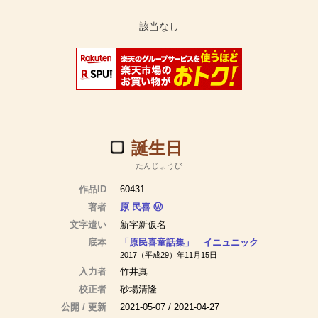
誕生日
たんじょうび
作品ID
60431
著者
原 民喜
Ⓦ
文字遣い
新字新仮名
底本
「原民喜童話集」 イニュニック
2017（平成29）年11月15日
入力者
竹井真
校正者
砂場清隆
公開 / 更新
2021-05-07 / 2021-04-27