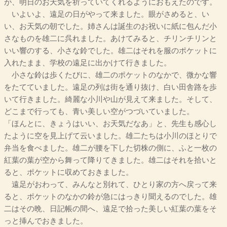
が、明日のお天気を祈っていてくれるようにおもえたのです。
いよいよ、遠足の日がやって来ました。眼がさめると、い
い、お天気の朝でした。姉さんは誕生のお祝いに紙に包んだ小
さなものを雄二に呉れました。あけてみると、チリンチリンと
いい響のする、小さな鈴でした。雄二はそれを服のポケットに
入れたまま、学校の遠足に出かけて行きました。
小さな鈴は歩くたびに、雄二のポケットのなかで、微かな響
をたてていました。遠足の列は街を通り抜け、白い田舎路を歩
いて行きました。綺麗な小川や山が見えて来ました。そして、
どこまで行っても、青い美しい空がつづいていました。
「ほんとに、きょうはいい、お天気だなあ」と、先生も感心し
たように空を見上げて云いました。雄二たちは小川のほとりで
弁当を食べました。雄二が腰を下した切株の側に、ふと一枚の
紅葉の葉が空から舞って降りてきました。雄二はそれを拾いと
ると、ポケットに収めておきました。
遠足がおわって、みんなと別れて、ひとり家の方へ戻って来
ると、ポケットのなかの鈴が急にはっきり聞えるのでした。雄
二はその晩、日記帳の間へ、遠足で拾った美しい紅葉の葉をそ
っと挿んでおきました。