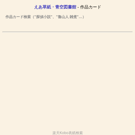
えあ草紙・青空図書館
- 作品カード
作品カード検索（"探偵小説"、"魯山人 雑煮"…）
楽天Kobo表紙検索