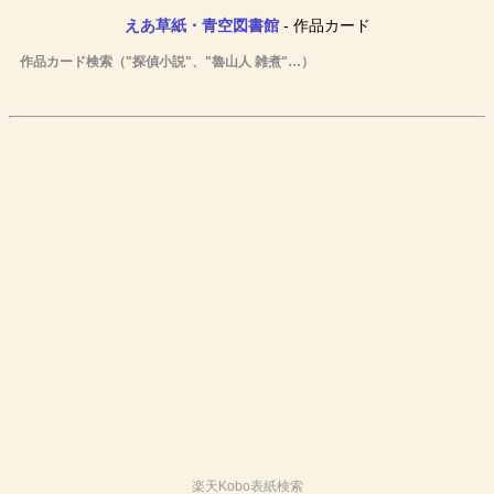
えあ草紙・青空図書館
- 作品カード
作品カード検索（"探偵小説"、"魯山人 雑煮"…）
楽天Kobo表紙検索