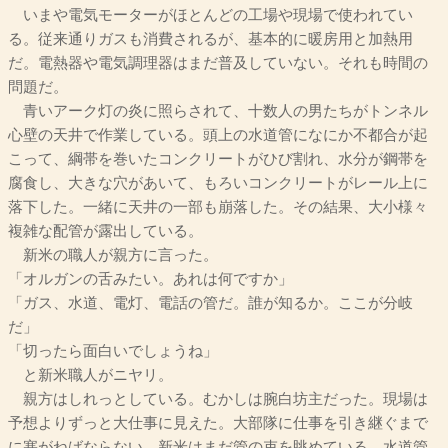
いまや電気モーターがほとんどの工場や現場で使われてい
る。従来通りガスも消費されるが、基本的に暖房用と加熱用
だ。電熱器や電気調理器はまだ普及していない。それも時間の
問題だ。
青いアーク灯の炎に照らされて、十数人の男たちがトンネル
心壁の天井で作業している。頭上の水道管になにか不都合が起
こって、綱帯を巻いたコンクリートがひび割れ、水分が鋼帯を
腐食し、大きな穴があいて、もろいコンクリートがレール上に
落下した。一緒に天井の一部も崩落した。その結果、大小様々
複雑な配管が露出している。
新米の職人が親方に言った。
「オルガンの舌みたい。あれは何ですか」
「ガス、水道、電灯、電話の管だ。誰が知るか。ここが分岐
だ」
「切ったら面白いでしょうね」
と新米職人がニヤリ。
親方はしれっとしている。むかしは腕白坊主だった。現場は
予想よりずっと大仕事に見えた。大部隊に仕事を引き継ぐまで
に塞がねばならない。新米はまだ管の束を眺めている。水道管