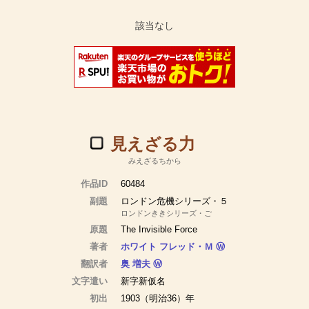
見えざる力
みえざるちから
作品ID
60484
副題
ロンドン危機シリーズ・５
ロンドンききシリーズ・ご
原題
The Invisible Force
著者
ホワイト フレッド・Ｍ
Ⓦ
翻訳者
奥 増夫
Ⓦ
文字遣い
新字新仮名
初出
1903（明治36）年