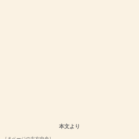
本文より
［＃ページの左右中央］