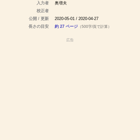
入力者
奥増夫
校正者
公開 / 更新
2020-05-01 / 2020-04-27
長さの目安
約 27 ページ
（500字/頁で計算）
広告