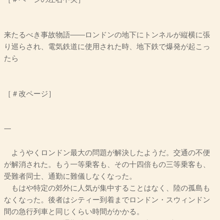
来たるべき事故物語――ロンドンの地下にトンネルが縦横に張
り巡らされ、電気鉄道に使用された時、地下鉄で爆発が起こっ
たら
［＃改ページ］
一
ようやくロンドン最大の問題が解決したようだ。交通の不便
が解消された。もう一等乗客も、その十四倍もの三等乗客も、
受難者同士、通勤に難儀しなくなった。
もはや特定の郊外に人気が集中することはなく、陸の孤島も
なくなった。後者はシティー到着までロンドン・スウィンドン
間の急行列車と同じくらい時間がかかる。