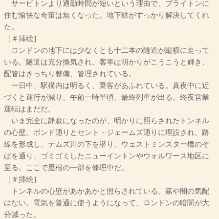
サービトンより通勤時間が短いという理由で、ブライトンに
住む愉快な奇策は無くなった。地下鉄がすっかり解決してくれ
た。
［＃挿絵］
ロンドンの地下には少なくとも十二本の隧道が縦横に走って
いる。隧道は充分換気され、客車は明かりがこうこうと輝き、
配管はきっちり整備、管理されている。
一日中、駅構内は明るく、乗客があふれている。真夜中に近
づくと運行が減り、午前一時半頃、最終列車が出る。終夜営業
運転はまだだ。
いま完全に静寂になったのが、明かりに照らされたトンネル
の心壁。ボンド通りとセント・ジェームズ通りに埋設され、路
線を形成し、テムズ川の下を潜り、ウェストミンスター橋のそ
ばを通り、ゴミゴミしたニューイントンやウォルワース地区に
至る。ここで屋根の一部を修理中だ。
［＃挿絵］
トンネルの心壁があかあかと照らされている。霧や闇の気配
はない。電気を普通に使うようになって、ロンドンの暗闇が大
分減った。