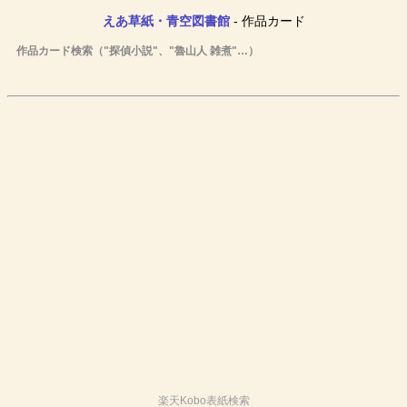
えあ草紙・青空図書館
- 作品カード
作品カード検索（"探偵小説"、"魯山人 雑煮"…）
楽天Kobo表紙検索