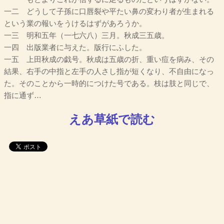
一二 どうして子孫に口唇裂や平たい鼻の変わり者が生まれる
という業の報いをうけるはずがあろうか。
一三 明和五年（一七六八）三月。秋成三五歳。
一四 出版業者に与えた。版行にふした。
一五 上田秋成の戯号。秋成は五歳の折、重い痘を病み、その
結果、右手の中指と左手の人さし指が短くなり、不自由になっ
た。そのことから一時的につけた号である。枝は肢と同じで、
指に通ず…
えあ草紙で読む