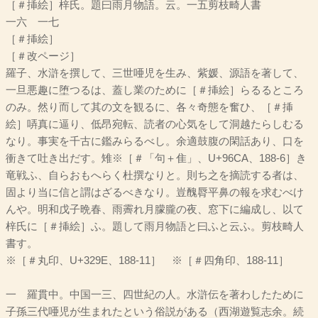
［＃挿絵］梓氏。題曰雨月物語。云。一五剪枝畸人書
一六 一七
［＃挿絵］
［＃改ページ］
羅子、水滸を撰して、三世唖児を生み、紫媛、源語を著して、
一旦悪趣に堕つるは、蓋し業のために［＃挿絵］らるるところ
のみ。然り而して其の文を観るに、各々奇態を奮ひ、［＃挿
絵］哢真に逼り、低昂宛転、読者の心気をして洞越たらしむる
なり。事実を千古に鑑みらるべし。余適鼓腹の閑話あり、口を
衝きて吐き出だす。雉※［＃「句＋隹」、U+96CA、188-6］き
竜戦ふ、自らおもへらく杜撰なりと。則ち之を摘読する者は、
固より当に信と謂はざるべきなり。豈醜脣平鼻の報を求むべけ
んや。明和戊子晩春、雨霽れ月朦朧の夜、窓下に編成し、以て
梓氏に［＃挿絵］ふ。題して雨月物語と曰ふと云ふ。剪枝畸人
書す。
※［＃丸印、U+329E、188-11］ ※［＃四角印、188-11］
一 羅貫中。中国一三、四世紀の人。水滸伝を著わしたために
子孫三代唖児が生まれたという俗説がある（西湖遊覧志余。続