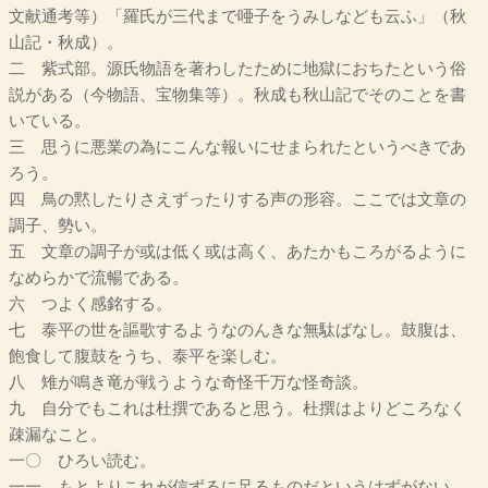
文献通考等）「羅氏が三代まで唖子をうみしなども云ふ」（秋
山記・秋成）。
二 紫式部。源氏物語を著わしたために地獄におちたという俗
説がある（今物語、宝物集等）。秋成も秋山記でそのことを書
いている。
三 思うに悪業の為にこんな報いにせまられたというべきであ
ろう。
四 鳥の黙したりさえずったりする声の形容。ここでは文章の
調子、勢い。
五 文章の調子が或は低く或は高く、あたかもころがるように
なめらかで流暢である。
六 つよく感銘する。
七 泰平の世を謳歌するようなのんきな無駄ばなし。鼓腹は、
飽食して腹鼓をうち、泰平を楽しむ。
八 雉が鳴き竜が戦うような奇怪千万な怪奇談。
九 自分でもこれは杜撰であると思う。杜撰はよりどころなく
疎漏なこと。
一〇 ひろい読む。
一一 もとよりこれが信ずるに足るものだというはずがない。