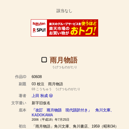
雨月物語
うげつものがたり
作品ID
60608
副題
03 校注 雨月物語
03 こうちゅう うげつものがたり
著者
上田 秋成
Ⓦ
文字遣い
新字旧仮名
底本
「改訂 雨月物語 現代語訳付き」 角川文庫、
KADOKAWA
2006（平成18）年7月25日
初出
「雨月物語」角川文庫、角川書店、1959（昭和34）