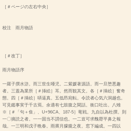
［＃ページの左右中央］
校注 雨月物語
［＃改丁］
雨月物語序
一羅子撰水滸。而三世生唖児。二紫媛著源語。而一旦堕悪趣
者。三蓋為業所［＃挿絵］耳。然而観其文。各［＃挿絵］奮奇
態。四［＃挿絵］哢逼真。五低昂宛転。令読者心気六洞越也。
可見鑑事実于千古焉。余適有七鼓腹之閑話。衝口吐出。八雉
※［＃「句＋隹」、U+96CA、187-5］竜戦。九自以為杜撰。則
一〇摘読之者。一一固当不謂信也。一二豈可求醜脣平鼻之報
哉。一三明和戊子晩春。雨霽月朦朧之夜。窓下編成。一四以