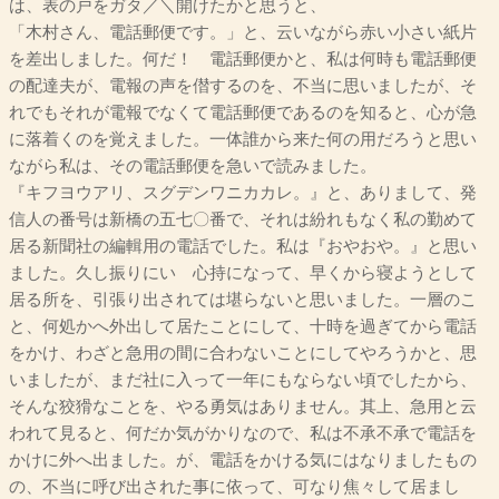
は、表の戸をガタ／＼開けたかと思うと、
「木村さん、電話郵便です。」と、云いながら赤い小さい紙片
を差出しました。何だ！ 電話郵便かと、私は何時も電話郵便
の配達夫が、電報の声を僣するのを、不当に思いましたが、そ
れでもそれが電報でなくて電話郵便であるのを知ると、心が急
に落着くのを覚えました。一体誰から来た何の用だろうと思い
ながら私は、その電話郵便を急いで読みました。
『キフヨウアリ、スグデンワニカカレ。』と、ありまして、発
信人の番号は新橋の五七〇番で、それは紛れもなく私の勤めて
居る新聞社の編輯用の電話でした。私は『おやおや。』と思い
ました。久し振りにいゝ心持になって、早くから寝ようとして
居る所を、引張り出されては堪らないと思いました。一層のこ
と、何処かへ外出して居たことにして、十時を過ぎてから電話
をかけ、わざと急用の間に合わないことにしてやろうかと、思
いましたが、まだ社に入って一年にもならない頃でしたから、
そんな狡猾なことを、やる勇気はありません。其上、急用と云
われて見ると、何だか気がかりなので、私は不承不承で電話を
かけに外へ出ました。が、電話をかける気にはなりましたもの
の、不当に呼び出された事に依って、可なり焦々して居まし