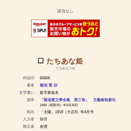
たちあな姫
たちあなひめ
作品ID
60666
著者
菊池 寛
Ⓦ
文字遣い
新字新仮名
底本
「菊池寛文學全集 第三巻」 文藝春秋新社
1960（昭和35）年5月20日
初出
「太陽」1919（大正8）年4月号
入力者
卯月
校正者
友理