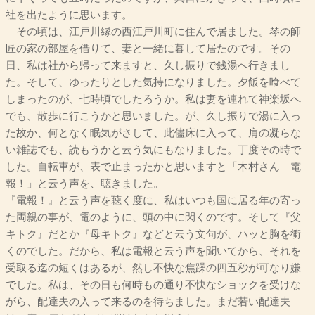
社を出たように思います。
その頃は、江戸川縁の西江戸川町に住んで居ました。琴の師
匠の家の部屋を借りて、妻と一緒に暮して居たのです。その
日、私は社から帰って来ますと、久し振りで銭湯へ行きまし
た。そして、ゆったりとした気持になりました。夕飯を喰べて
しまったのが、七時頃でしたろうか。私は妻を連れて神楽坂へ
でも、散歩に行こうかと思いました。が、久し振りで湯に入っ
た故か、何となく眠気がさして、此儘床に入って、肩の凝らな
い雑誌でも、読もうかと云う気にもなりました。丁度その時で
した。自転車が、表で止まったかと思いますと「木村さん―電
報！」と云う声を、聴きました。
『電報！』と云う声を聴く度に、私はいつも国に居る年の寄っ
た両親の事が、電のように、頭の中に閃くのです。そして『父
キトク』だとか『母キトク』などと云う文句が、ハッと胸を衝
くのでした。だから、私は電報と云う声を聞いてから、それを
受取る迄の短くはあるが、然し不快な焦躁の四五秒が可なり嫌
でした。私は、その日も何時もの通り不快なショックを受けな
がら、配達夫の入って来るのを待ちました。まだ若い配達夫