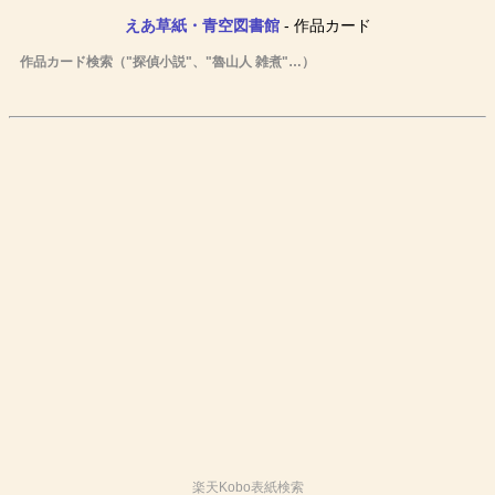
えあ草紙・青空図書館
- 作品カード
作品カード検索（"探偵小説"、"魯山人 雑煮"…）
楽天Kobo表紙検索