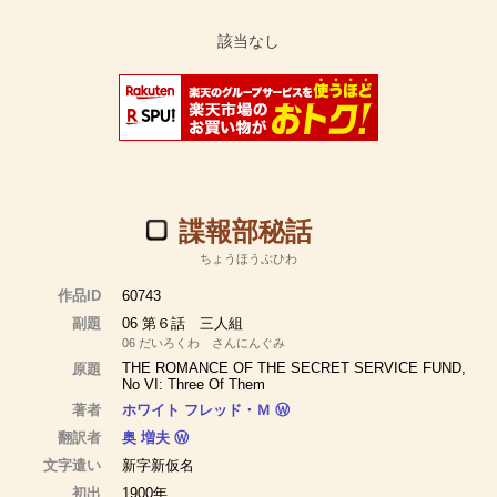
諜報部秘話
ちょうほうぶひわ
作品ID
60743
副題
06 第６話 三人組
06 だいろくわ さんにんぐみ
THE ROMANCE OF THE SECRET SERVICE FUND,
原題
No VI: Three Of Them
著者
ホワイト フレッド・Ｍ
Ⓦ
翻訳者
奥 増夫
Ⓦ
文字遣い
新字新仮名
初出
1900年