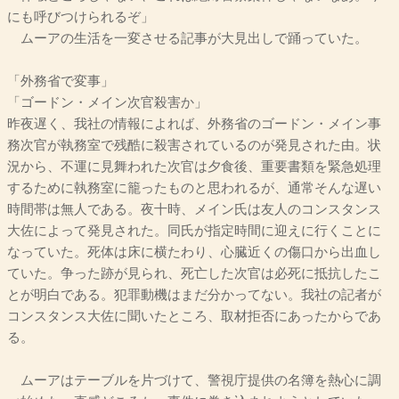
にも呼びつけられるぞ」
ムーアの生活を一変させる記事が大見出しで踊っていた。
「外務省で変事」
「ゴードン・メイン次官殺害か」
昨夜遅く、我社の情報によれば、外務省のゴードン・メイン事
務次官が執務室で残酷に殺害されているのが発見された由。状
況から、不運に見舞われた次官は夕食後、重要書類を緊急処理
するために執務室に籠ったものと思われるが、通常そんな遅い
時間帯は無人である。夜十時、メイン氏は友人のコンスタンス
大佐によって発見された。同氏が指定時間に迎えに行くことに
なっていた。死体は床に横たわり、心臓近くの傷口から出血し
ていた。争った跡が見られ、死亡した次官は必死に抵抗したこ
とが明白である。犯罪動機はまだ分かってない。我社の記者が
コンスタンス大佐に聞いたところ、取材拒否にあったからであ
る。
ムーアはテーブルを片づけて、警視庁提供の名簿を熱心に調