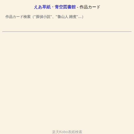
えあ草紙・青空図書館
- 作品カード
作品カード検索（"探偵小説"、"魯山人 雑煮"…）
楽天Kobo表紙検索