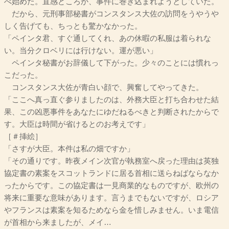
べ始めた。直感どころか、事件に巻き込まれようとしていた。
だから、元刑事部秘書がコンスタンス大佐の訪問をうやうや
しく告げても、ちっとも驚かなかった。
「ペインタ君、すぐ通してくれ、あの休暇の私服は着られな
い。当分クロベリには行けない。運が悪い」
ペインタ秘書がお辞儀して下がった。少々のことには慣れっ
こだった。
コンスタンス大佐が青白い顔で、興奮してやってきた。
「ここへ真っ直ぐ参りましたのは、外務大臣と打ち合わせた結
果、この凶悪事件をあなたにゆだねるべきと判断されたからで
す。大臣は時間が省けるとのお考えです」
［＃挿絵］
「さすが大臣。本件は私の畑ですか」
「その通りです。昨夜メイン次官が執務室へ戻った理由は英独
協定書の素案をスコットランドに居る首相に送らねばならなか
ったからです。この協定書は一見商業的なものですが、欧州の
将来に重要な意味があります。言うまでもないですが、ロシア
やフランスは素案を知るためなら金を惜しみません。いま電信
が首相から来ましたが、メイ…