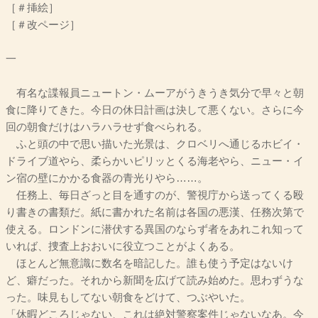
［＃挿絵］
［＃改ページ］
一
有名な諜報員ニュートン・ムーアがうきうき気分で早々と朝
食に降りてきた。今日の休日計画は決して悪くない。さらに今
回の朝食だけはハラハラせず食べられる。
ふと頭の中で思い描いた光景は、クロベリへ通じるホビイ・
ドライブ道やら、柔らかいピリッとくる海老やら、ニュー・イ
ン宿の壁にかかる食器の青光りやら……。
任務上、毎日ざっと目を通すのが、警視庁から送ってくる殴
り書きの書類だ。紙に書かれた名前は各国の悪漢、任務次第で
使える。ロンドンに潜伏する異国のならず者をあれこれ知って
いれば、捜査上おおいに役立つことがよくある。
ほとんど無意識に数名を暗記した。誰も使う予定はないけ
ど、癖だった。それから新聞を広げて読み始めた。思わずうな
った。味見もしてない朝食をどけて、つぶやいた。
「休暇どころじゃない、これは絶対警察案件じゃないなあ。今