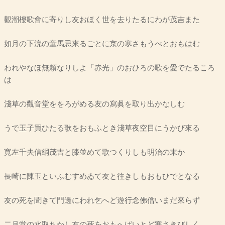
觀潮樓歌會に寄りし友おほく世を去りたるにわが茂吉また
如月の下浣の童馬忌來るごとに京の寒さもうべとおもはむ
われやなほ無頼なりしよ「赤光」のおひろの歌を愛でたるころ
は
淺草の觀音堂ををろがめる友の寫眞を取り出かなしむ
うで玉子買ひたる歌をおもふとき淺草夜空目にうかび來る
寛左千夫信綱茂吉と膝並めて歌つくりしも明治の末か
長崎に陳玉といふむすめゐて友と往きしもおもひでとなる
友の死を聞きて門邊にわれ乞へど遊行念佛僧いまだ來らず
二月堂の水取ちかし友の死をおもへばいとど寒さきびしく