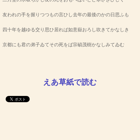
友われの手を握りつつもの言ひし去年の最後のかの日思ふも
四十年を越ゆる交り思ひ居れば如意嶽おろし吹きてかなしき
京都にも君の弟子ゐてその死をば宗碵茂樹かなしみてゐむ
えあ草紙で読む