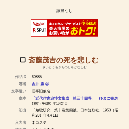
斎藤茂吉の死を悲しむ
さいとうもきちのしをかなしむ
作品ID
60885
著者
吉井 勇
Ⓦ
文字遣い
旧字旧仮名
底本
「近代作家追悼文集成 第三十四巻」 ゆまに書房
1997（平成9）年1月24日
初出
「短歌研究 第十卷第四號」日本短歌社、1953（昭
和28）年4月1日
入力者
ネコステ