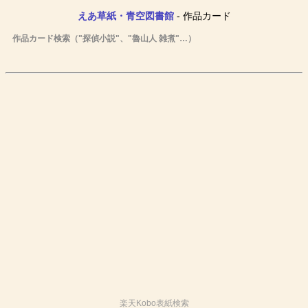
えあ草紙・青空図書館
- 作品カード
作品カード検索（"探偵小説"、"魯山人 雑煮"…）
楽天Kobo表紙検索