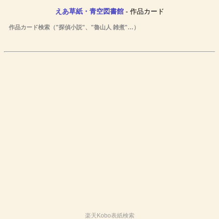
えあ草紙・青空図書館
- 作品カード
作品カード検索（"探偵小説"、"魯山人 雑煮"…）
楽天Kobo表紙検索