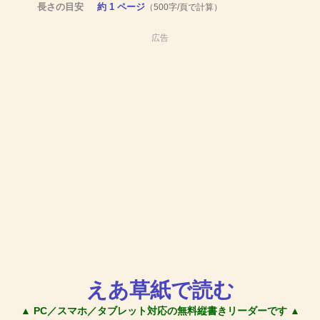
長さの目安
約 1 ページ
（500字/頁で計算）
広告
えあ草紙で読む
▲ PC／スマホ／タブレット対応の無料縦書きリーダーです ▲