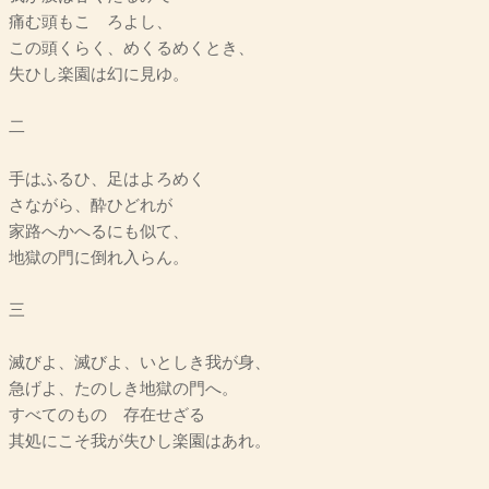
痛む頭もこゝろよし、
この頭くらく、めくるめくとき、
失ひし楽園は幻に見ゆ。
二
手はふるひ、足はよろめく
さながら、酔ひどれが
家路へかへるにも似て、
地獄の門に倒れ入らん。
三
滅びよ、滅びよ、いとしき我が身、
急げよ、たのしき地獄の門へ。
すべてのものゝ存在せざる
其処にこそ我が失ひし楽園はあれ。