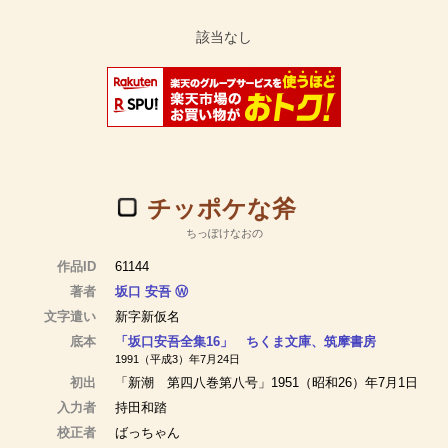
チッポケな斧
ちっぽけなおの
作品ID
61144
著者
坂口 安吾
Ⓦ
文字遣い
新字新仮名
底本
「坂口安吾全集16」 ちくま文庫、筑摩書房
1991（平成3）年7月24日
初出
「新潮 第四八巻第八号」1951（昭和26）年7月1日
入力者
持田和踏
校正者
ばっちゃん