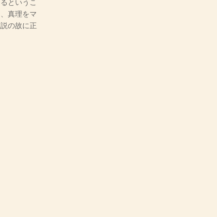
するというこ
ツ、真理をマ
仏説の故に正