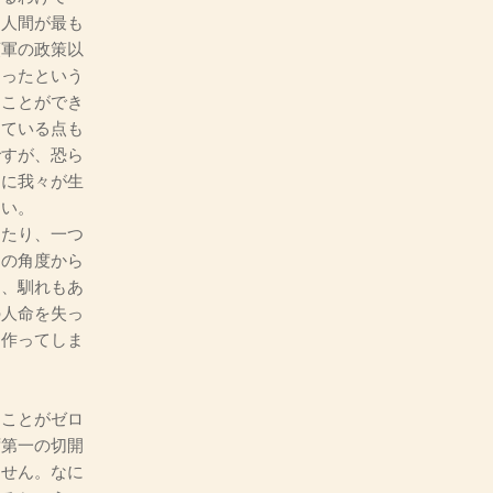
は人間が最も
領軍の政策以
還ったという
ることができ
している点も
ですが、恐ら
期に我々が生
ない。
たり、一つ
くの角度から
し、馴れもあ
の人命を失っ
を作ってしま
ことがゼロ
ず第一の切開
ません。なに