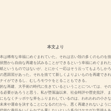
本文より
本は稀有な幸福にめぐまれていた。それは古い殻の多くのものを捨
状態から自由な再建を試みることができるという幸福にめぐまれ
紙というものではないが、とにかく一応はそう云ってもよろしか
の悪因習があった。それを捨てて新しくよりよいものを再建でき
ナイができるし、むしろモウケをとることもできる。
的な再建、大手術の時代に生きているということについては、その
る必要があろうと思う。私が堕落論以来、社会時評や歴史批評、
にもなくチッポケな斧をふりまわしているのは、われわれの小さ
未来や運命を決することになるのだから、悪く再建されないよう
代的な責任をいくらかでも果したいという多少はケナゲな気持も