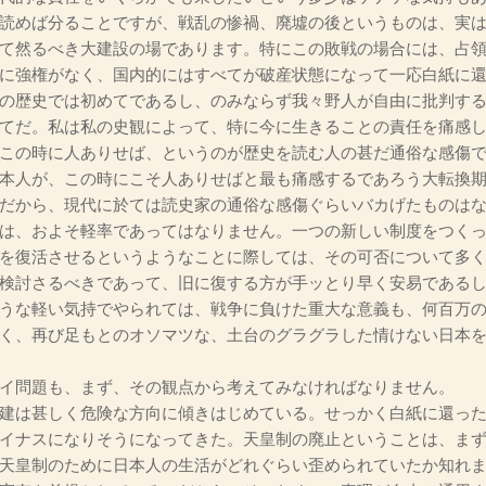
読めば分ることですが、戦乱の惨禍、廃墟の後というものは、実
て然るべき大建設の場であります。特にこの敗戦の場合には、占
に強権がなく、国内的にはすべてが破産状態になって一応白紙に
の歴史では初めてであるし、のみならず我々野人が自由に批判す
てだ。私は私の史観によって、特に今に生きることの責任を痛感
この時に人ありせば、というのが歴史を読む人の甚だ通俗な感傷
本人が、この時にこそ人ありせばと最も痛感するであろう大転換
だから、現代に於ては読史家の通俗な感傷ぐらいバカげたものは
は、およそ軽率であってはなりません。一つの新しい制度をつくっ
を復活させるというようなことに際しては、その可否について多
検討さるべきであって、旧に復する方が手ッとり早く安易である
うな軽い気持でやられては、戦争に負けた重大な意義も、何百万
く、再び足もとのオソマツな、土台のグラグラした情けない日本
イ問題も、まず、その観点から考えてみなければなりません。
建は甚しく危険な方向に傾きはじめている。せっかく白紙に還った
イナスになりそうになってきた。天皇制の廃止ということは、ま
天皇制のために日本人の生活がどれぐらい歪められていたか知れ