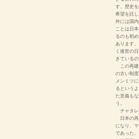
す。歴史を
希望を託し
外には国内
ことは日本
るのも初め
あります。
く後世の日
きているの
この再建
の古い制度
メンミツに
るというよ
た意義もな
う。
チャタレ
日本の再
になり、マ
であった。