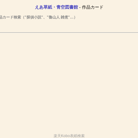
えあ草紙・青空図書館
- 作品カード
品カード検索（"探偵小説"、"魯山人 雑煮"…）
楽天Kobo表紙検索