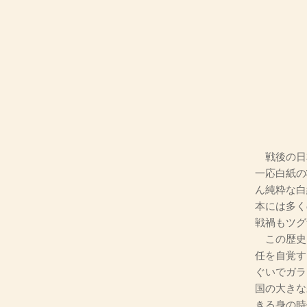
戦後の日
一応白紙の
ん純粋な白
本には多く
戦禍もツグ
この歴史
任を自覚す
ぐいでガラ
国の大きな
きる身の時