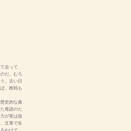
て去って、
たのだ。むろ
ろう。古い日
れば、敗戦も
歴史的な責
また巷談のた
な力が実は祖
に、文筆で生
あるわけで