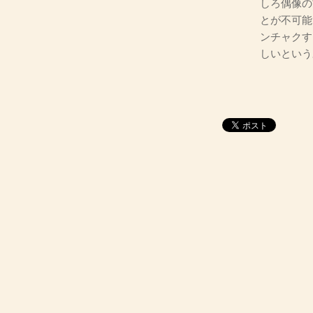
しろ偶像の
とが不可能
ンチャクす
しいという