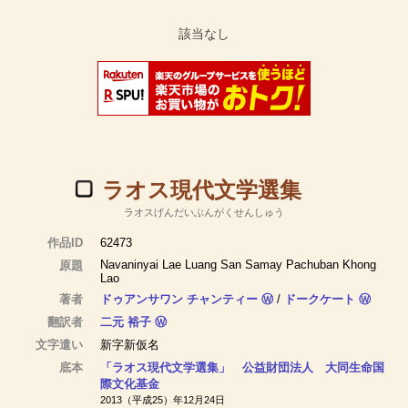
ラオス現代文学選集
ラオスげんだいぶんがくせんしゅう
作品ID
62473
Navaninyai Lae Luang San Samay Pachuban Khong
原題
Lao
著者
ドゥアンサワン チャンティー
Ⓦ
/
ドークケート
Ⓦ
翻訳者
二元 裕子
Ⓦ
文字遣い
新字新仮名
底本
「ラオス現代文学選集」 公益財団法人 大同生命国
際文化基金
2013（平成25）年12月24日