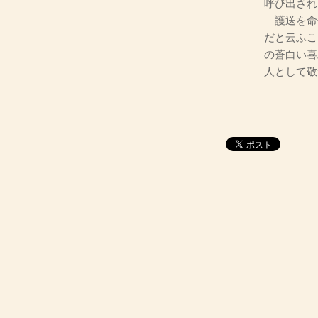
呼び出され
護送を命
だと云ふこ
の蒼白い喜
人として敬