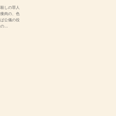
殺しの罪人
の痩肉の、色
をば公儀の役
人の…