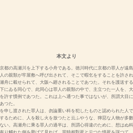
本文より
京都の高瀬川を上下する小舟である。徳川時代に京都の罪人が遠島
人の親類が牢屋敷へ呼び出されて、そこで暇乞をすることを許さ
瀬舟に載せられて、大阪へ廻されることであつた。それを護送す
下にゐる同心で、此同心は罪人の親類の中で、主立つた一人を、
を許す慣例であつた。これは上へ通つた事ではないが、所謂大目
あつた。
を申し渡された罪人は、勿論重い科を犯したものと認められた人で
するために、人を殺し火を放つたと云ふやうな、獰惡な人物が多
ない。高瀬舟に乘る罪人の過半は、所謂心得違のために、想はぬ
有り觸れた例を擧げて見れば、當時相對死と云つた情死を謀つて