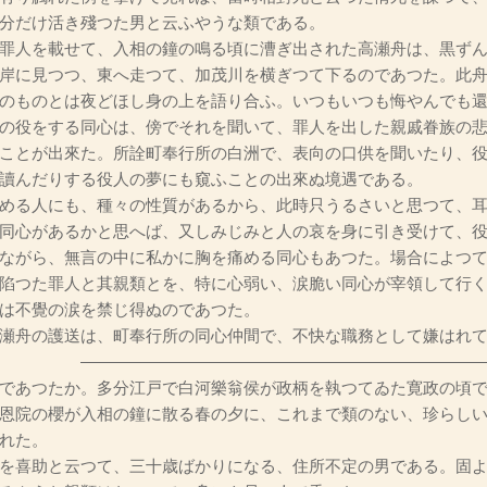
分だけ活き殘つた男と云ふやうな類である。
罪人を載せて、入相の鐘の鳴る頃に漕ぎ出された高瀬舟は、黒ずん
岸に見つつ、東へ走つて、加茂川を横ぎつて下るのであつた。此
のものとは夜どほし身の上を語り合ふ。いつもいつも悔やんでも
の役をする同心は、傍でそれを聞いて、罪人を出した親戚眷族の
ことが出來た。所詮町奉行所の白洲で、表向の口供を聞いたり、
讀んだりする役人の夢にも窺ふことの出來ぬ境遇である。
める人にも、種々の性質があるから、此時只うるさいと思つて、耳
同心があるかと思へば、又しみじみと人の哀を身に引き受けて、
ながら、無言の中に私かに胸を痛める同心もあつた。場合によつ
陷つた罪人と其親類とを、特に心弱い、涙脆い同心が宰領して行
は不覺の涙を禁じ得ぬのであつた。
瀬舟の護送は、町奉行所の同心仲間で、不快な職務として嫌はれて
――――――――――――――――――――――
であつたか。多分江戸で白河樂翁侯が政柄を執つてゐた寛政の頃で
恩院の櫻が入相の鐘に散る春の夕に、これまで類のない、珍らし
れた。
を喜助と云つて、三十歳ばかりになる、住所不定の男である。固よ