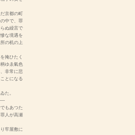
だ京都の町
舟の中で、罪
還らぬ繰言で
悲慘な境遇を
役所の机の上
を掩ひたく
役柄ゆゑ氣色
て、非常に悲
くことになる
ゐた。
―
でもあつた
い罪人が高瀬
り牢屋敷に