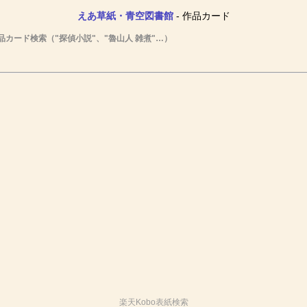
えあ草紙・青空図書館
- 作品カード
品カード検索（"探偵小説"、"魯山人 雑煮"…）
楽天Kobo表紙検索