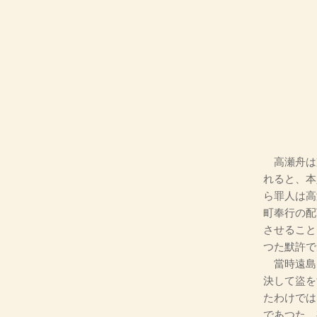
高瀬舟は
れると、本
ら罪人は高
町奉行の配
させること
つた默許で
當時遠島
決して盜を
たわけでは
であつた。