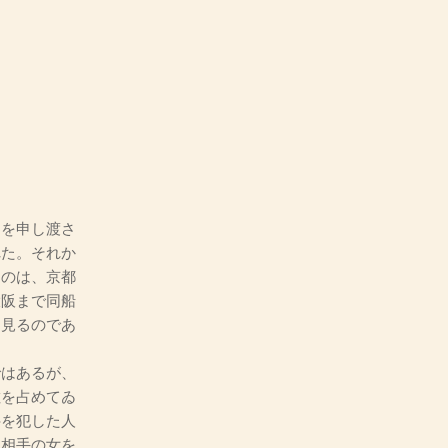
を申し渡さ
れた。それか
るのは、京都
大阪まで同船
に見るのであ
はあるが、
數を占めてゐ
科を犯した人
、相手の女を