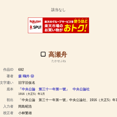
高瀬舟
たかせぶね
作品ID
692
著者
森 鴎外
Ⓦ
文字遣い
旧字旧仮名
底本
「中央公論 第三十一年第一號」 中央公論社
1916（大正5）年1月
初出
「中央公論 第三十一年第一號」中央公論社、1916（大正5）年
入力者
岡島昭浩
校正者
小林繁雄