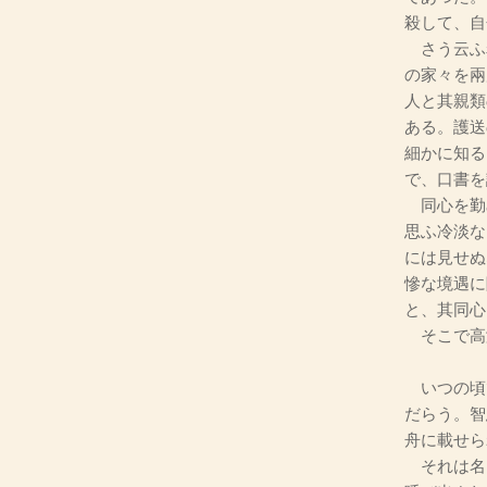
殺して、自
さう云ふ
の家々を兩
人と其親類
ある。護送
細かに知る
で、口書を
同心を勤
思ふ冷淡な
には見せぬ
慘な境遇に
と、其同心
そこで高
―――
いつの頃
だらう。智
舟に載せら
それは名