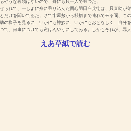
るやうな親類はないので、舟にも只一人で乘つた。
ぜられて、一しよに舟に乘り込んだ同心羽田庄兵衞は、只喜助が弟
とだけを聞いてゐた。さて牢屋敷から棧橋まで連れて來る間、こ
助の樣子を見るに、いかにも神妙に、いかにもおとなしく、自分
つて、何事につけても逆はぬやうにしてゐる。しかもそれが、罪
えあ草紙で読む