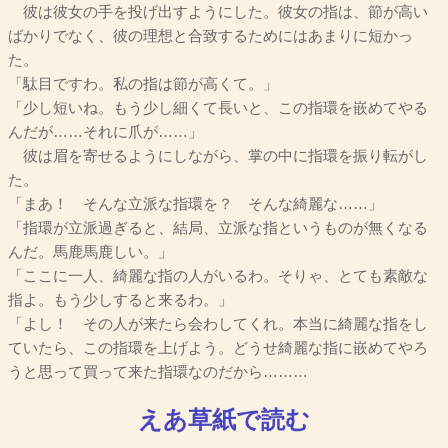
彼は彼女の手を投げ出すようにした。彼女の指は、節が高い
ばかりでなく、彼の理想と合致するためにはあまりに短かっ
た。
「駄目ですわ。私の指は節が高くて。」
「少し短いね。もう少し細くて長いと、この指環を嵌めてやる
んだが……それに爪が……」
彼は眉を寄せるようにしながら、掌の中に指環を振り転がし
た。
「まあ！ そんな立派な指環を？ そんな綺麗な……」
「指環が立派過ぎると、結局、立派な指というものが無くなる
んだ。馬鹿馬鹿しい。」
「ここに一人、綺麗な指の人がいるわ。そりゃ、とても素敵な
指よ。もう少しすると来るわ。」
「よし！ その人が来たら会わしてくれ。本当に綺麗な指をし
ていたら、この指環を上げよう。どうせ綺麗な指に嵌めてやろ
うと思って買って来た指環なのだから………
えあ草紙で読む