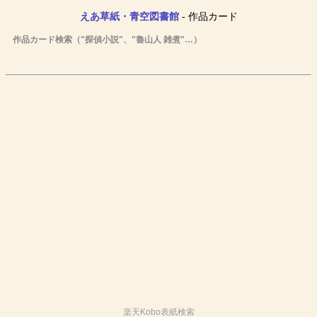
えあ草紙・青空図書館
- 作品カード
作品カード検索（"探偵小説"、"魯山人 雑煮"…）
楽天Kobo表紙検索