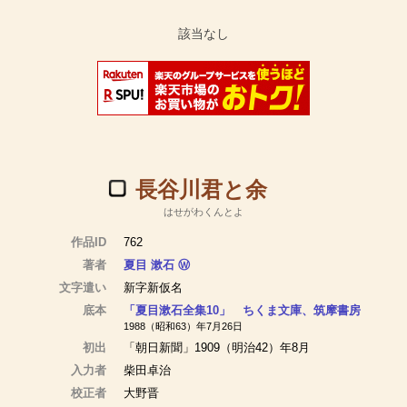
長谷川君と余
はせがわくんとよ
作品ID
762
著者
夏目 漱石
Ⓦ
文字遣い
新字新仮名
底本
「夏目漱石全集10」 ちくま文庫、筑摩書房
1988（昭和63）年7月26日
初出
「朝日新聞」1909（明治42）年8月
入力者
柴田卓治
校正者
大野晋