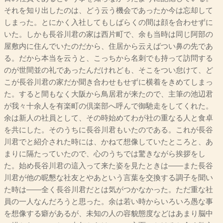
それを知り出したのは、どう云う機会であったか今は忘却して
しまった。とにかく入社してもしばらくの間は顔を合わせずに
いた。しかも長谷川君の家は西片町で、余も当時は同じ阿部の
屋敷内に住んでいたのだから、住居から云えばつい鼻の先であ
る。だから本当を云うと、こっちから名刺でも持って訪問する
のが世間並の礼であったんだけれども、そこをつい怠けて、ど
こが長谷川君の家だか聞き合わせもせずに横着をきめてしまっ
た。すると間もなく大阪から鳥居君が来たので、主筆の池辺君
が我々十余人を有楽町の倶楽部へ呼んで御馳走をしてくれた。
余は新人の社員として、その時始めてわが社の重なる人と食卓
を共にした。そのうちに長谷川君もいたのである。これが長谷
川君でと紹介された時には、かねて想像していたところと、あ
まりに隔たっていたので、心のうちでは驚きながら挨拶をし
た。始め長谷川君の這入って来た姿を見たときは――また長谷
川君が他の昵懇な社友とやあという言葉を交換する調子を聞い
た時は――全く長谷川君だとは気がつかなかった。ただ重な社
員の一人なんだろうと思った。余は若い時からいろいろ愚な事
を想像する癖があるが、未知の人の容貌態度などはあまり脳中