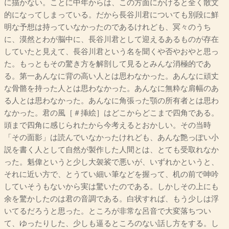
に描かない。ことに中年からは、この方面にかけると全く散文
的になってしまっている。だから長谷川君についても別段に鮮
明な予想は持っていなかったのであるけれども、冥々のうち
に、漠然とわが脳中に、長谷川君として迎えるあるものが存在
していたと見えて、長谷川君という名を聞くや否やおやと思っ
た。もっともその驚き方を解剖して見るとみんな消極的であ
る。第一あんなに背の高い人とは思わなかった。あんなに頑丈
な骨骼を持った人とは思わなかった。あんなに無粋な肩幅のあ
る人とは思わなかった。あんなに角張った顎の所有者とは思わ
なかった。君の風［＃挿絵］はどこからどこまで四角である。
頭まで四角に感じられたから今考えるとおかしい。その当時
「その面影」は読んでいなかったけれども、あんな艶っぽい小
説を書く人として自然が製作した人間とは、とても受取れなか
った。魁偉というと少し大袈裟で悪いが、いずれかというと、
それに近い方で、とうてい細い筆などを握って、机の前で呻吟
していそうもないから実は驚いたのである。しかしその上にも
余を驚かしたのは君の音調である。白状すれば、もう少しは浮
いてるだろうと思った。ところが非常な呂音で大変落ちつい
て、ゆったりした、少しも逼るところのない話し方をする。し