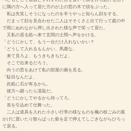
に隅の方へ入って居た方のが上の窓の木で頭をぶった。
私は失笑しそうになったのを辛うやっと知らん顔をする。
だまって顔を見合わせた二人はそそくさと出て行って庭の中
で雨にぬれながら押し出された様な声で笑って居た。
又私の居る処へ来て玄関の土間へ声をかける、
「どうにかして、もう一台だけ入れないかい？
「どうして入れるもんかい、馬鹿な。
来て見ろよ、もうきちきちだよ、
そこで出来るだろう。
向うの窓をあけて私の部屋の廂を見る。
「駄目なんだよ、
此処に石が有るから。
彼方へ廻ったら濡鼠だ。
「どうにかしてやるから待ってろ。
首を引込めて仕舞った。
二人は道具を入れた小さい行李の様なものを楓の枝ごみの葉
かげに置いたり散らばった穀を足で押えてしごきながらひろっ
て居る。