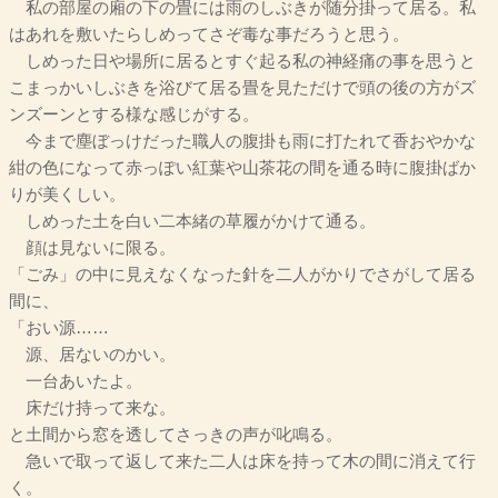
私の部屋の廂の下の畳には雨のしぶきが随分掛って居る。私
はあれを敷いたらしめってさぞ毒な事だろうと思う。
しめった日や場所に居るとすぐ起る私の神経痛の事を思うと
こまっかいしぶきを浴びて居る畳を見ただけで頭の後の方がズ
ンズーンとする様な感じがする。
今まで塵ぼっけだった職人の腹掛も雨に打たれて香おやかな
紺の色になって赤っぽい紅葉や山茶花の間を通る時に腹掛ばか
りが美くしい。
しめった土を白い二本緒の草履がかけて通る。
顔は見ないに限る。
「ごみ」の中に見えなくなった針を二人がかりでさがして居る
間に、
「おい源……
源、居ないのかい。
一台あいたよ。
床だけ持って来な。
と土間から窓を透してさっきの声が叱鳴る。
急いで取って返して来た二人は床を持って木の間に消えて行
く。