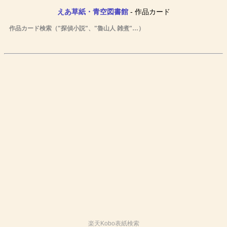
えあ草紙・青空図書館
- 作品カード
作品カード検索（"探偵小説"、"魯山人 雑煮"…）
楽天Kobo表紙検索