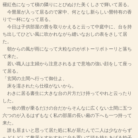
褪紅色になって槇の隣りにとびぬけた美くしさで輝いて居る。
今畳屋が入って居るので家中、何となし新らしい畳特有の香
りで一杯になって居る。
今日は子供部屋の畳を取りかえると云って中庭中に、台を持
ち出してひどい風に吹かれながら縫いなおしの表をさして居
た。
朝からの風が雨になって大粒なのがポトーリポトーリと落ち
て来た。
若い職人は主婦から注意されるまで意地の強い顔をして座っ
て居る。
「玄関の土間へ行って御仕よ、
床を濡されたら仕様がないから。
わきに居る書生に大きな台の片方だけ持ってやれと云ったり
した。
一枚の畳が乗るだけの台だからそんなに広くない土間に五つ
六つのが入るはずもなく私の部屋の長い廂の下へも一つ持って
来た。
誰も居まいと思って居た処に私が居たんで二人は少なからず
へどもどして敷居とすれすれに台を置いて頭を持ちあげる拍子