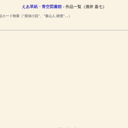
えあ草紙・青空図書館
- 作品一覧（酒井 嘉七）
品カード検索（"探偵小説"、"魯山人 雑煮"…）