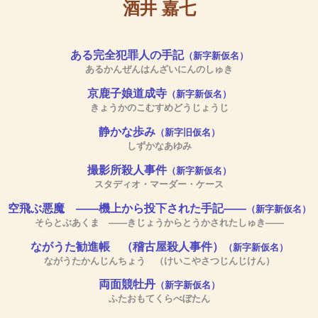
酒井 嘉七
ある完全犯罪人の手記
（新字新仮名）
あるかんぜんはんざいにんのしゅき
京鹿子娘道成寺
（新字新仮名）
きょうかのこむすめどうじょうじ
静かな歩み
（新字旧仮名）
しずかなあゆみ
撮影所殺人事件
（新字新仮名）
スタディオ・マーダー・ケース
空飛ぶ悪魔 ――機上から投下された手記――
（新字新仮名）
そらとぶあくま ――きじょうからとうかされたしゅき――
ながうた勧進帳 （稽古屋殺人事件）
（新字新仮名）
ながうたかんじんちょう （けいこやさつじんじけん）
両面競牡丹
（新字新仮名）
ふたおもてくらべぼたん