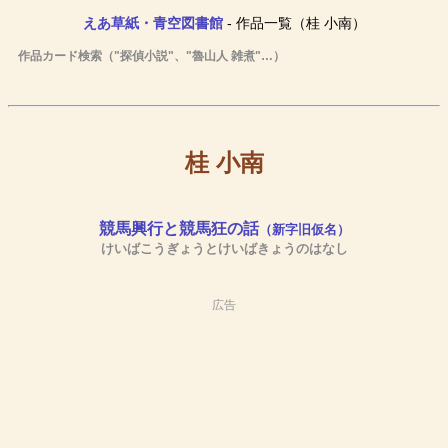
えあ草紙・青空図書館
- 作品一覧（桂 小南）
作品カード検索（"探偵小説"、"魯山人 雑煮"…）
桂 小南
競馬興行と競馬狂の話
（新字旧仮名）
けいばこうぎょうとけいばきょうのはなし
広告