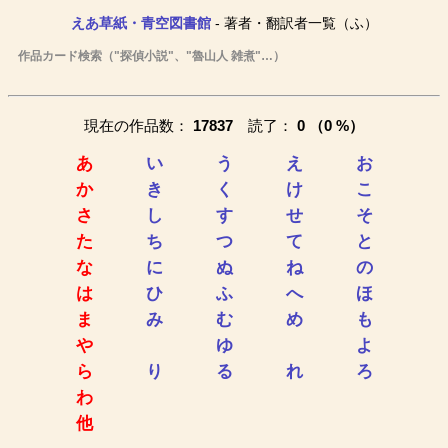
えあ草紙・青空図書館
- 著者・翻訳者一覧（ふ）
作品カード検索（"探偵小説"、"魯山人 雑煮"…）
現在の作品数：
17837
読了：
0 （0 %）
あ
い
う
え
お
か
き
く
け
こ
さ
し
す
せ
そ
た
ち
つ
て
と
な
に
ぬ
ね
の
は
ひ
ふ
へ
ほ
ま
み
む
め
も
や
ゆ
よ
ら
り
る
れ
ろ
わ
他