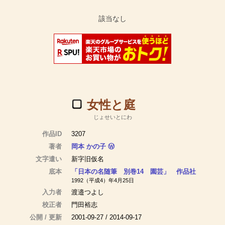
女性と庭
じょせいとにわ
作品ID
3207
著者
岡本 かの子
Ⓦ
文字遣い
新字旧仮名
底本
「日本の名随筆 別巻14 園芸」 作品社
1992（平成4）年4月25日
入力者
渡邉つよし
校正者
門田裕志
公開 / 更新
2001-09-27 / 2014-09-17