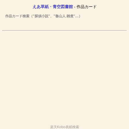
えあ草紙・青空図書館
- 作品カード
作品カード検索（"探偵小説"、"魯山人 雑煮"…）
楽天Kobo表紙検索