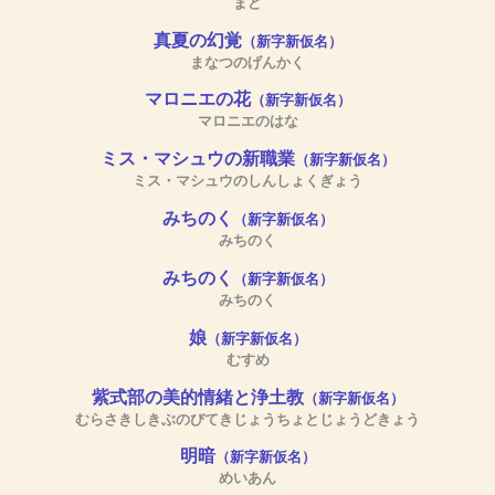
まど
真夏の幻覚
（新字新仮名）
まなつのげんかく
マロニエの花
（新字新仮名）
マロニエのはな
ミス・マシュウの新職業
（新字新仮名）
ミス・マシュウのしんしょくぎょう
みちのく
（新字新仮名）
みちのく
みちのく
（新字新仮名）
みちのく
娘
（新字新仮名）
むすめ
紫式部の美的情緒と浄土教
（新字新仮名）
むらさきしきぶのびてきじょうちょとじょうどきょう
明暗
（新字新仮名）
めいあん