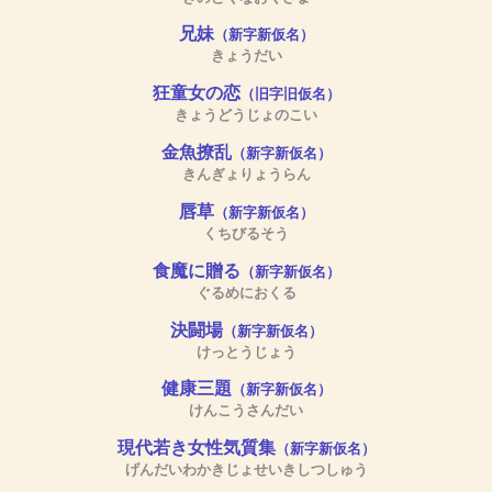
兄妹
（新字新仮名）
きょうだい
狂童女の恋
（旧字旧仮名）
きょうどうじょのこい
金魚撩乱
（新字新仮名）
きんぎょりょうらん
唇草
（新字新仮名）
くちびるそう
食魔に贈る
（新字新仮名）
ぐるめにおくる
決闘場
（新字新仮名）
けっとうじょう
健康三題
（新字新仮名）
けんこうさんだい
現代若き女性気質集
（新字新仮名）
げんだいわかきじょせいきしつしゅう