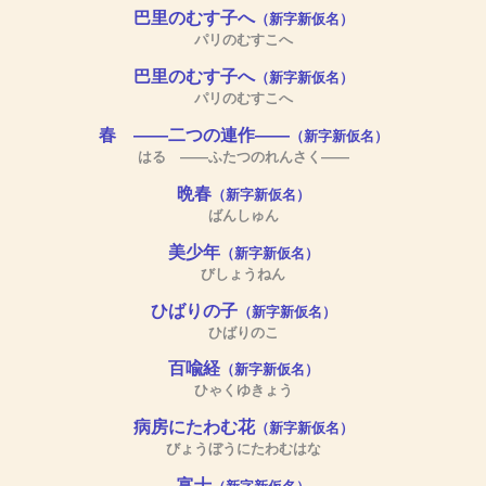
巴里のむす子へ
（新字新仮名）
パリのむすこへ
巴里のむす子へ
（新字新仮名）
パリのむすこへ
春 ――二つの連作――
（新字新仮名）
はる ――ふたつのれんさく――
晩春
（新字新仮名）
ばんしゅん
美少年
（新字新仮名）
びしょうねん
ひばりの子
（新字新仮名）
ひばりのこ
百喩経
（新字新仮名）
ひゃくゆきょう
病房にたわむ花
（新字新仮名）
びょうぼうにたわむはな
富士