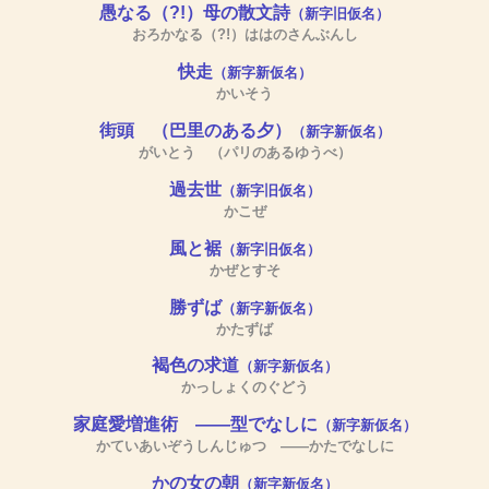
愚なる（?!）母の散文詩
（新字旧仮名）
おろかなる（?!）ははのさんぶんし
快走
（新字新仮名）
かいそう
街頭 （巴里のある夕）
（新字新仮名）
がいとう （パリのあるゆうべ）
過去世
（新字旧仮名）
かこぜ
風と裾
（新字旧仮名）
かぜとすそ
勝ずば
（新字新仮名）
かたずば
褐色の求道
（新字新仮名）
かっしょくのぐどう
家庭愛増進術 ――型でなしに
（新字新仮名）
かていあいぞうしんじゅつ ――かたでなしに
かの女の朝
（新字新仮名）