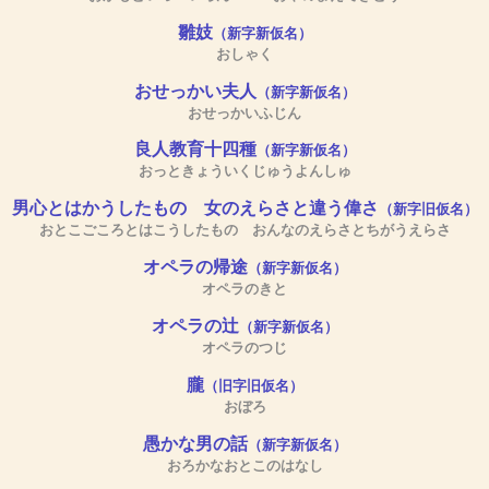
雛妓
（新字新仮名）
おしゃく
おせっかい夫人
（新字新仮名）
おせっかいふじん
良人教育十四種
（新字新仮名）
おっときょういくじゅうよんしゅ
男心とはかうしたもの 女のえらさと違う偉さ
（新字旧仮名）
おとこごころとはこうしたもの おんなのえらさとちがうえらさ
オペラの帰途
（新字新仮名）
オペラのきと
オペラの辻
（新字新仮名）
オペラのつじ
朧
（旧字旧仮名）
おぼろ
愚かな男の話
（新字新仮名）
おろかなおとこのはなし