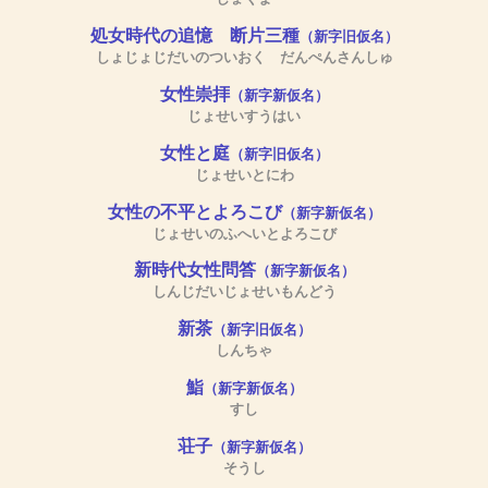
処女時代の追憶 断片三種
（新字旧仮名）
しょじょじだいのついおく だんぺんさんしゅ
女性崇拝
（新字新仮名）
じょせいすうはい
女性と庭
（新字旧仮名）
じょせいとにわ
女性の不平とよろこび
（新字新仮名）
じょせいのふへいとよろこび
新時代女性問答
（新字新仮名）
しんじだいじょせいもんどう
新茶
（新字旧仮名）
しんちゃ
鮨
（新字新仮名）
すし
荘子
（新字新仮名）
そうし