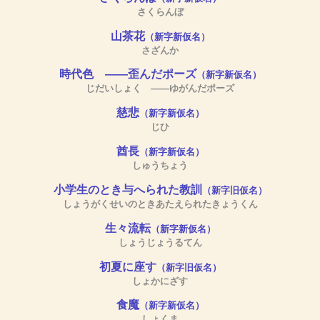
さくらんぼ
山茶花
（新字新仮名）
さざんか
時代色 ――歪んだポーズ
（新字新仮名）
じだいしょく ――ゆがんだポーズ
慈悲
（新字新仮名）
じひ
酋長
（新字新仮名）
しゅうちょう
小学生のとき与へられた教訓
（新字旧仮名）
しょうがくせいのときあたえられたきょうくん
生々流転
（新字新仮名）
しょうじょうるてん
初夏に座す
（新字旧仮名）
しょかにざす
食魔
（新字新仮名）
しょくま