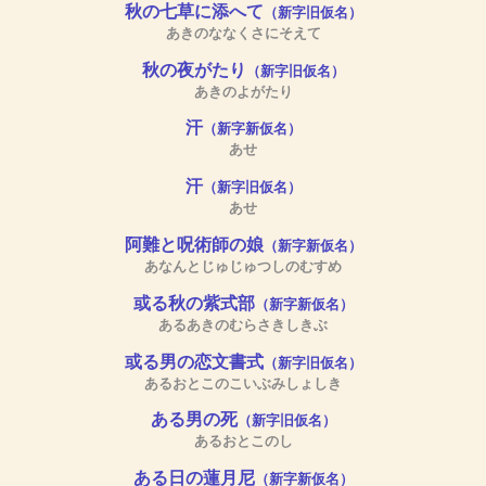
秋の七草に添へて
（新字旧仮名）
あきのななくさにそえて
秋の夜がたり
（新字旧仮名）
あきのよがたり
汗
（新字新仮名）
あせ
汗
（新字旧仮名）
あせ
阿難と呪術師の娘
（新字新仮名）
あなんとじゅじゅつしのむすめ
或る秋の紫式部
（新字新仮名）
あるあきのむらさきしきぶ
或る男の恋文書式
（新字旧仮名）
あるおとこのこいぶみしょしき
ある男の死
（新字旧仮名）
あるおとこのし
ある日の蓮月尼
（新字新仮名）