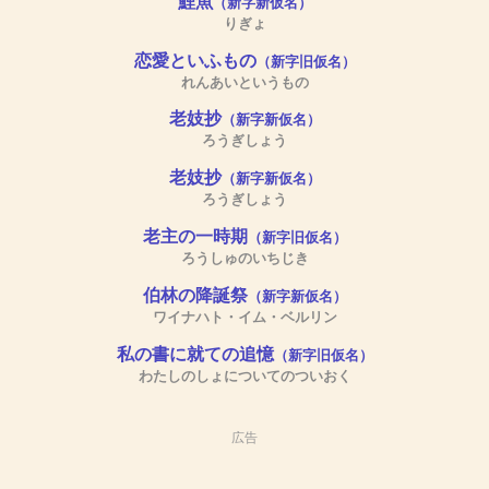
鯉魚
（新字新仮名）
りぎょ
恋愛といふもの
（新字旧仮名）
れんあいというもの
老妓抄
（新字新仮名）
ろうぎしょう
老妓抄
（新字新仮名）
ろうぎしょう
老主の一時期
（新字旧仮名）
ろうしゅのいちじき
伯林の降誕祭
（新字新仮名）
ワイナハト・イム・ベルリン
私の書に就ての追憶
（新字旧仮名）
わたしのしょについてのついおく
広告