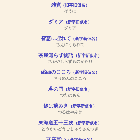
雑煮
（旧字旧仮名）
ぞうに
ダミア
（新字旧仮名）
ダミア
智慧に埋れて
（新字新仮名）
ちえにうもれて
茶屋知らず物語
（新字新仮名）
ちゃやしらずものがたり
縮緬のこころ
（新字旧仮名）
ちりめんのこころ
蔦の門
（新字旧仮名）
つたのもん
鶴は病みき
（新字新仮名）
つるはやみき
東海道五十三次
（新字新仮名）
とうかいどうごじゅうさんつぎ
豆腐買い
（新字新仮名）