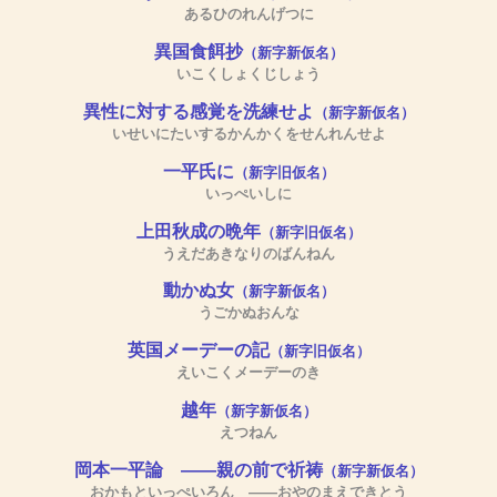
あるひのれんげつに
異国食餌抄
（新字新仮名）
いこくしょくじしょう
異性に対する感覚を洗練せよ
（新字新仮名）
いせいにたいするかんかくをせんれんせよ
一平氏に
（新字旧仮名）
いっぺいしに
上田秋成の晩年
（新字旧仮名）
うえだあきなりのばんねん
動かぬ女
（新字新仮名）
うごかぬおんな
英国メーデーの記
（新字旧仮名）
えいこくメーデーのき
越年
（新字新仮名）
えつねん
岡本一平論 ――親の前で祈祷
（新字新仮名）
おかもといっぺいろん ――おやのまえできとう