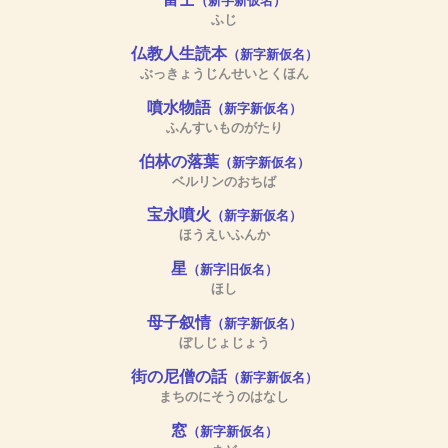
（新字新仮名）
ふじ
仏教人生読本
（新字新仮名）
ぶっきょうじんせいとくほん
噴水物語
（新字新仮名）
ふんすいものがたり
伯林の落葉
（新字新仮名）
ベルリンのおちば
宝永噴火
（新字新仮名）
ほうえいふんか
星
（新字旧仮名）
ほし
母子叙情
（新字新仮名）
ぼしじょじょう
街の尼僧の話
（新字新仮名）
まちのにそうのはなし
窓
（新字新仮名）