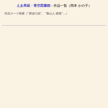
えあ草紙・青空図書館
- 作品一覧（岡本 かの子）
作品カード検索（"探偵小説"、"魯山人 雑煮"…）