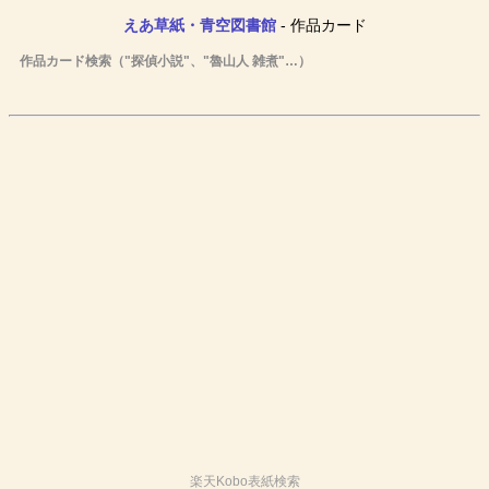
えあ草紙・青空図書館
- 作品カード
作品カード検索（"探偵小説"、"魯山人 雑煮"…）
楽天Kobo表紙検索