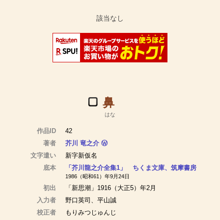
鼻
はな
作品ID
42
著者
芥川 竜之介
Ⓦ
文字遣い
新字新仮名
底本
「芥川龍之介全集1」 ちくま文庫、筑摩書房
1986（昭和61）年9月24日
初出
「新思潮」1916（大正5）年2月
入力者
野口英司、平山誠
校正者
もりみつじゅんじ