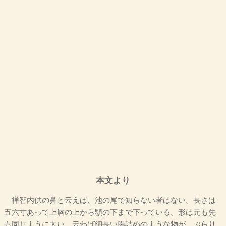
本文より
禅智内供の鼻と云えば、池の尾で知らない者はない。長さは
五六寸あって上唇の上から顋の下まで下っている。形は元も先
も同じように太い。云わば細長い腸詰めのような物が、ぶらり