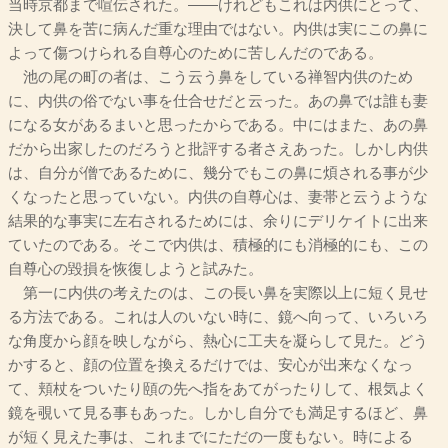
当時京都まで喧伝された。――けれどもこれは内供にとって、
決して鼻を苦に病んだ重な理由ではない。内供は実にこの鼻に
よって傷つけられる自尊心のために苦しんだのである。
池の尾の町の者は、こう云う鼻をしている禅智内供のため
に、内供の俗でない事を仕合せだと云った。あの鼻では誰も妻
になる女があるまいと思ったからである。中にはまた、あの鼻
だから出家したのだろうと批評する者さえあった。しかし内供
は、自分が僧であるために、幾分でもこの鼻に煩される事が少
くなったと思っていない。内供の自尊心は、妻帯と云うような
結果的な事実に左右されるためには、余りにデリケイトに出来
ていたのである。そこで内供は、積極的にも消極的にも、この
自尊心の毀損を恢復しようと試みた。
第一に内供の考えたのは、この長い鼻を実際以上に短く見せ
る方法である。これは人のいない時に、鏡へ向って、いろいろ
な角度から顔を映しながら、熱心に工夫を凝らして見た。どう
かすると、顔の位置を換えるだけでは、安心が出来なくなっ
て、頬杖をついたり頤の先へ指をあてがったりして、根気よく
鏡を覗いて見る事もあった。しかし自分でも満足するほど、鼻
が短く見えた事は、これまでにただの一度もない。時による