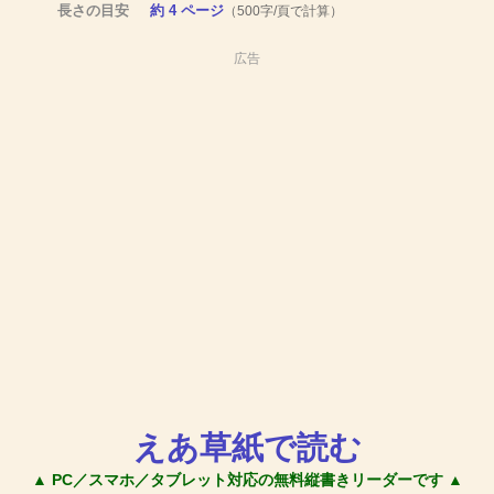
長さの目安
約 4 ページ
（500字/頁で計算）
広告
えあ草紙で読む
▲ PC／スマホ／タブレット対応の無料縦書きリーダーです ▲