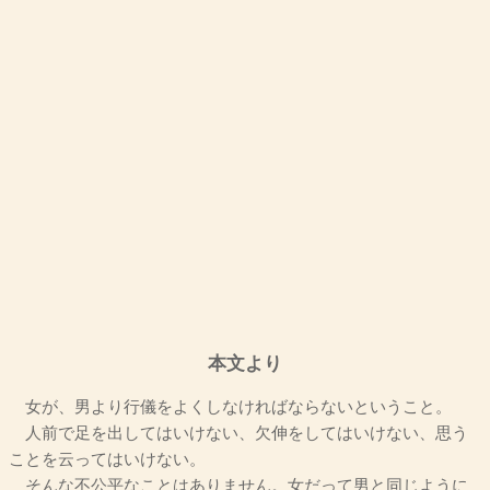
本文より
女が、男より行儀をよくしなければならないということ。
人前で足を出してはいけない、欠伸をしてはいけない、思う
ことを云ってはいけない。
そんな不公平なことはありません。女だって男と同じように