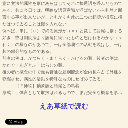
意に文法的属性を形にあらはしてそれに接尾語を呼んだもので
ある。共に今日では、明瞭な語原意識が浮ばないから判然と断
言する事が出来ないが、ともかくも此の二つの範疇が根底に横
たはつてゐることは疑を入れない。
例へば、単に（ｕ）で終る原形が（ａ）と変じて語尾に接する
如き、或は副詞法より語尾に続いたものと思はれるわかゆ（＜
わく）の様なのがあつて、一は全部属性の活動を現はし、一は
其の部分的なものである。
前者の例は、かづらく・まくらく・かげるの類、後者の例は、
かたぐ・あぎとふ・はらむの類。
後の者は概念の中で最も普通な差別観念が全内包を占て外延を
収縮させ、属性的活動を特殊なものにせばめてゐる。
［＃挿絵］抽象語と語尾との粘着
形式上、体言として取扱はれるもので、まだ完全な概念を形…
えあ草紙で読む