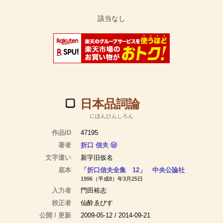
日本品詞論
にほんひんしろん
作品ID
47195
著者
折口 信夫
Ⓦ
文字遣い
新字旧仮名
底本
「折口信夫全集 12」 中央公論社
1996（平成8）年3月25日
入力者
門田裕志
校正者
仙酔ゑびす
公開 / 更新
2009-05-12 / 2014-09-21