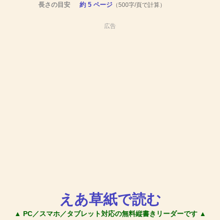
長さの目安
約 5 ページ
（500字/頁で計算）
広告
えあ草紙で読む
▲ PC／スマホ／タブレット対応の無料縦書きリーダーです ▲