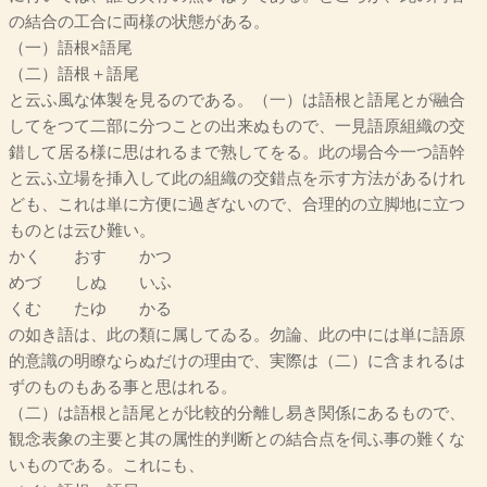
の結合の工合に両様の状態がある。
（一）語根×語尾
（二）語根＋語尾
と云ふ風な体製を見るのである。（一）は語根と語尾とが融合
してをつて二部に分つことの出来ぬもので、一見語原組織の交
錯して居る様に思はれるまで熟してをる。此の場合今一つ語幹
と云ふ立場を挿入して此の組織の交錯点を示す方法があるけれ
ども、これは単に方便に過ぎないので、合理的の立脚地に立つ
ものとは云ひ難い。
かく おす かつ
めづ しぬ いふ
くむ たゆ かる
の如き語は、此の類に属してゐる。勿論、此の中には単に語原
的意識の明瞭ならぬだけの理由で、実際は（二）に含まれるは
ずのものもある事と思はれる。
（二）は語根と語尾とが比較的分離し易き関係にあるもので、
観念表象の主要と其の属性的判断との結合点を伺ふ事の難くな
いものである。これにも、