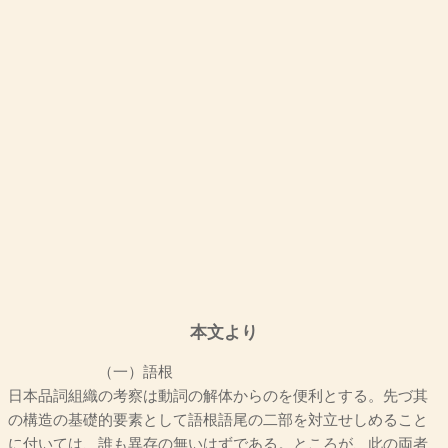
本文より
（一）語根
日本品詞組織の考察は動詞の解体からのを便利とする。先づ其
の構造の基礎的要素として語根語尾の二部を対立せしめること
に付いては、誰も異存の無いはずである。ところが、此の両者