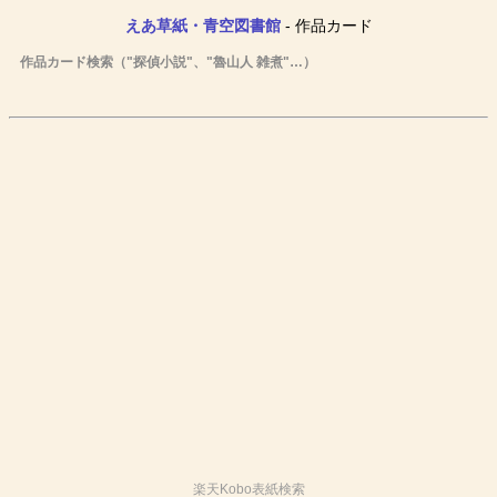
えあ草紙・青空図書館
- 作品カード
作品カード検索（"探偵小説"、"魯山人 雑煮"…）
楽天Kobo表紙検索