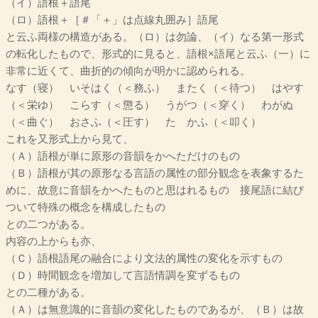
（イ）語根＋語尾
（ロ）語根＋［＃「＋」は点線丸囲み］語尾
と云ふ両様の構造がある。（ロ）は勿論、（イ）なる第一形式
の転化したもので、形式的に見ると、語根×語尾と云ふ（一）に
非常に近くて、曲折的の傾向が明かに認められる。
なす（寝） いそはく（＜務ふ） またく（＜待つ） はやす
（＜栄ゆ） こらす（＜懲る） うがつ（＜穿く） わがぬ
（＜曲ぐ） おさふ（＜圧す） たゝかふ（＜叩く）
これを又形式上から見て、
（Ａ）語根が単に原形の音韻をかへただけのもの
（Ｂ）語根が其の原形なる言語の属性の部分観念を表象するた
めに、故意に音韻をかへたものと思はれるものゝ接尾語に結び
ついて特殊の概念を構成したもの
との二つがある。
内容の上からも亦、
（Ｃ）語根語尾の融合により文法的属性の変化を示すもの
（Ｄ）時間観念を増加して言語情調を変ずるもの
との二種がある。
（Ａ）は無意識的に音韻の変化したものであるが、（Ｂ）は故