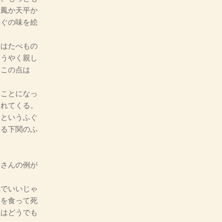
白鳳か天平か
ふぐの味を絵
はたべもの
ようやく親し
。この点は
ことになっ
されてくる。
、というふぐ
ゆる下関のふ
さんの例が
でいいじゃ
ぐを食って死
とはどうでも