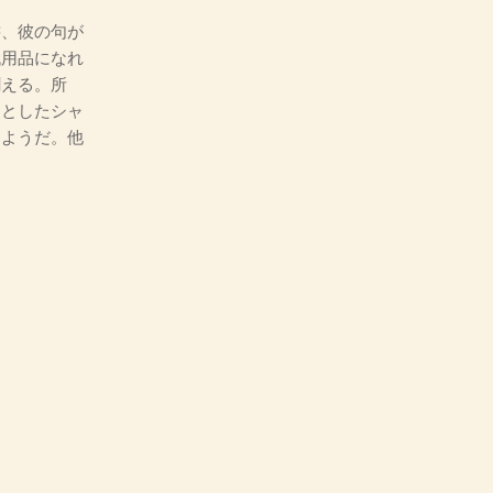
、彼の句が
代用品になれ
聞える。所
っとしたシャ
るようだ。他