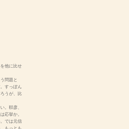
を他に比せ
う問題と
だ。すっぽん
だろうが、比
い。靫彦、
いは応挙か。
か。では元信
か。もっとも