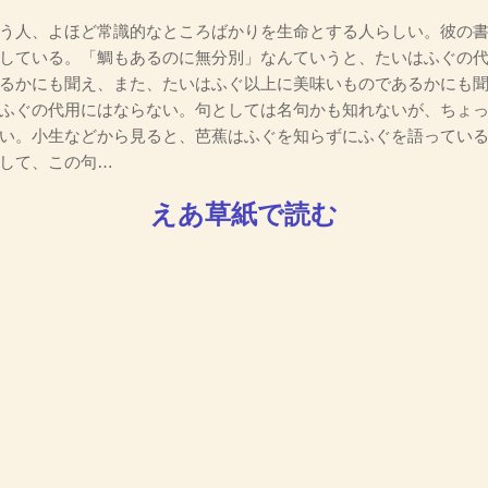
う人、よほど常識的なところばかりを生命とする人らしい。彼の書
している。「鯛もあるのに無分別」なんていうと、たいはふぐの
るかにも聞え、また、たいはふぐ以上に美味いものであるかにも
ふぐの代用にはならない。句としては名句かも知れないが、ちょ
い。小生などから見ると、芭蕉はふぐを知らずにふぐを語ってい
して、この句…
えあ草紙で読む