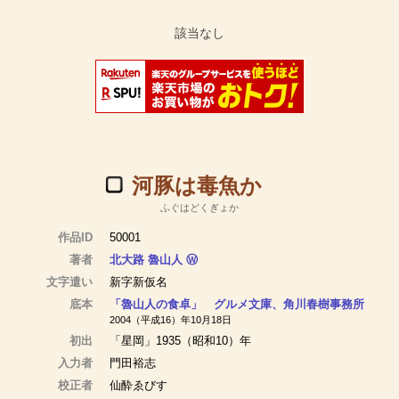
河豚は毒魚か
ふぐはどくぎょか
作品ID
50001
著者
北大路 魯山人
Ⓦ
文字遣い
新字新仮名
底本
「魯山人の食卓」 グルメ文庫、角川春樹事務所
2004（平成16）年10月18日
初出
「星岡」1935（昭和10）年
入力者
門田裕志
校正者
仙酔ゑびす