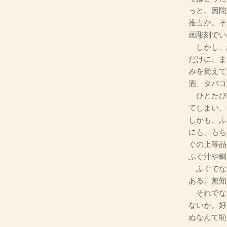
っと。因陀
推古か。そ
画彫刻でい
しかし、
だけに、ま
みを覚えて
酒、タバコ
ひとたび
てしまい、
しかも、ふ
にも、もち
ぐの上等品
ふぐ汁や鯛
ふぐでな
ある。無知
それでな
ないか。好
ぬなんて恥