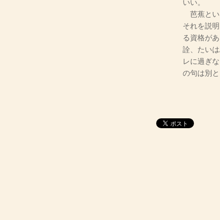
いい。
芭蕉とい
それを説明
る資格があ
詮、たいは
レに過ぎな
の句は別と