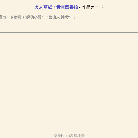
えあ草紙・青空図書館
- 作品カード
品カード検索（"探偵小説"、"魯山人 雑煮"…）
楽天Kobo表紙検索