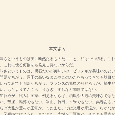
本文より
味さというものは実に断然たるものだ――と、私はいい切る。これ
、これに優る何物をも発見し得ないからだ。
味さというものは、明石だいが美味いの、ビフテキが美味いのとい
問題がちがう。調子の高いなまこやこのわたをもってきても駄目
いってみても問題がちがう。フランスの鵞鳥の肝だろうが、蝸牛
い。もとよりてんぷら、うなぎ、すしなど問題ではない。
知れぬが、試みに画家に例えるならば、栖鳳や大観の美味さではな
い。芳崖、雅邦でもない。崋山、竹田、木米でもない。呉春ある
らば大雅か蕪村か玉堂か。まだまだ。では光琳か宗達か。なかな
、又兵衛ではどうだ。まだまだ。光悦か三阿弥か、それとも雪舟