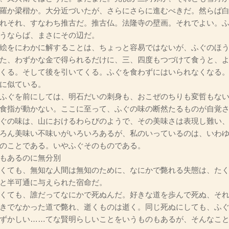
羅か梁楷か。大分近づいたが、さらにさらに進むべきだ。然らば
れそれ、すなわち推古だ。推古仏。法隆寺の壁画。それでよい。
うならば、まさにその辺だ。
絵をにわかに解することは、ちょっと容易ではないが、ふぐのほう
た、わずかな金で得られるだけに、三、四度もつづけて食うと、
くる。そして後を引いてくる。ふぐを食わずにはいられなくなる
に似ている。
ふぐを前にしては、明石だいの刺身も、おこぜのちりも変哲もない
食指が動かない。ここに至って、ふぐの味の断然たるものが自覚
ぐの味は、山におけるわらびのようで、その美味さは表現し難い
ろん美味い不味いがいろいろあるが、私のいっているのは、いわ
のことである。いやふぐそのものである。
もあるのに無分別
くても、無知な人間は無知のために、なにかで斃れる失態は、たく
と半可通に与えられた宿命だ。
くても、誰だってなにかで死ぬんだ。好きな道を歩んで死ぬ、それ
きでなかった道で斃れ、逝くものは逝く。同じ死ぬにしても、ふ
ずかしい……てな賢明らしいことをいうものもあるが、そんなこ