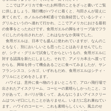
ここではアメリカで食べたお料理のことをざっと書いてご覧
に供しましょう。飛行機がハワイに着くと、与田さんが迎えに
来てくれて、ホノルルの本町通りで自身経営しているシティ・
グリルというのへ連れて行かれ、ここでアメリカにおける最初
の食事をとったわけです。食用ガエルの脚をオリーブ油でフラ
イにしたのを出されたが、これはなかなか美味でした。
食用ガエルは、日本でも盛んに使われていますが、なんのこ
ともなく、別においしいとも思ったことはありませんでした
が、シティ・グリルで試食してからというもの、食用ガエルに
対する認識を新たにしました。それで、アメリカ本土へ渡って
からも、興味を持って機会あるごとに食べてみましたが、サン
フランシスコ、シカゴ、いずれもだめ、食用ガエルはシティ・
グリルにとどめをさします。
ハワイは、意外に食べ物のうまいところで、アロハ飛行場で
出されたアイスクリーム、コーヒーの素晴らしかったこと。コ
クがあって、ネバリが強くって、あんなにうまいアイスクリー
ムはついぞ口にしたことがありません。いまだに忘れ兼ねてい
ます。ハワイのコーヒー、これも素晴らしくいい。風土のせ