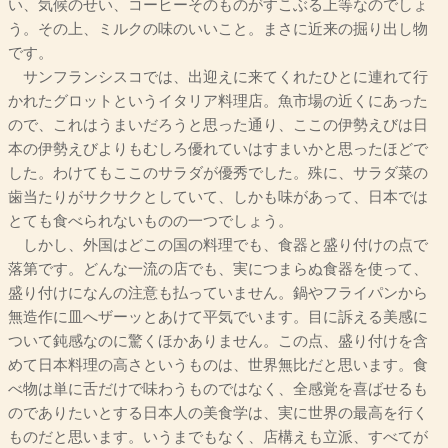
い、気候のせい、コーヒーそのものがすこぶる上等なのでしょ
う。その上、ミルクの味のいいこと。まさに近来の掘り出し物
です。
サンフランシスコでは、出迎えに来てくれたひとに連れて行
かれたグロットというイタリア料理店。魚市場の近くにあった
ので、これはうまいだろうと思った通り、ここの伊勢えびは日
本の伊勢えびよりもむしろ優れていはすまいかと思ったほどで
した。わけてもここのサラダが優秀でした。殊に、サラダ菜の
歯当たりがサクサクとしていて、しかも味があって、日本では
とても食べられないものの一つでしょう。
しかし、外国はどこの国の料理でも、食器と盛り付けの点で
落第です。どんな一流の店でも、実につまらぬ食器を使って、
盛り付けになんの注意も払っていません。鍋やフライパンから
無造作に皿へザーッとあけて平気でいます。目に訴える美感に
ついて鈍感なのに驚くほかありません。この点、盛り付けを含
めて日本料理の高さというものは、世界無比だと思います。食
べ物は単に舌だけで味わうものではなく、全感覚を喜ばせるも
のでありたいとする日本人の美食学は、実に世界の最高を行く
ものだと思います。いうまでもなく、店構えも立派、すべてが