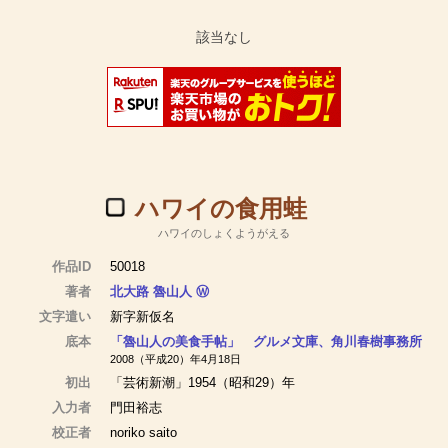
ハワイの食用蛙
ハワイのしょくようがえる
作品ID
50018
著者
北大路 魯山人
Ⓦ
文字遣い
新字新仮名
底本
「魯山人の美食手帖」 グルメ文庫、角川春樹事務所
2008（平成20）年4月18日
初出
「芸術新潮」1954（昭和29）年
入力者
門田裕志
校正者
noriko saito