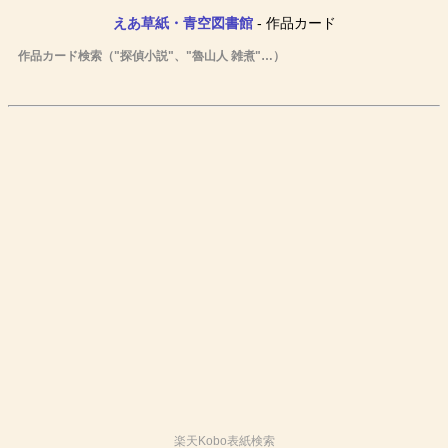
えあ草紙・青空図書館
- 作品カード
作品カード検索（"探偵小説"、"魯山人 雑煮"…）
楽天Kobo表紙検索