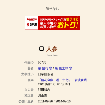
人参
にんじん
作品ID
50776
著者
泉 鏡花
Ⓦ
/
泉 鏡太郎
Ⓦ
文字遣い
旧字旧仮名
底本
「鏡花全集 巻二十七」 岩波書店
1942（昭和17）年10月20日
入力者
門田裕志
校正者
川山隆
公開 / 更新
2011-09-26 / 2014-09-16