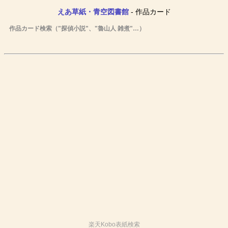
えあ草紙・青空図書館
- 作品カード
作品カード検索（"探偵小説"、"魯山人 雑煮"…）
楽天Kobo表紙検索