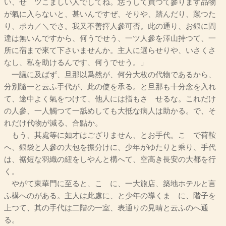
い、せゝツこましい人でしてね。恁うして買つて參ります品物
が氣に入らないと、甚いんですぜ、そりや、踏んだり、蹴つた
り、ポカ／＼でさ。我又不善擇人參可否。此の通り、お銀に間
違は無いんですから、何うでせう、一ツ人參を澤山持つて、一
所に宿まで來て下さいませんか。主人に選らせりや、いさくさ
なし、私を助けるんです、何うでせう。」
一議に及ばず、旦那以爲然が、何分大枚の代物であるから、
分別隨一と云ふ手代が、此の使を承る。と旦那も十分念を入れ
て、途中よく氣をつけて、他人には指もさゝせるな。これだけ
の人參、一人觸つて一舐めしても大抵な病人は助かる。で、そ
れだけ代物が減る、合點か。
もう、其處等に如才はござりません、とお手代。こゝで荷鞍
へ、銀袋と人參の大包を振分けに、少年がゆたりと乘り、手代
は、裾短な羽織の紐をしやんと構へて、空高き長安の大都を行
く。
やがて東華門に至ると、こゝに、一大旅店、築地ホテルと言
ふ構へのがある。主人は此處に、と少年の導くまゝに、階子を
上つて、其の手代は二階の一室、表通りの見晴と云ふのへ通
る。