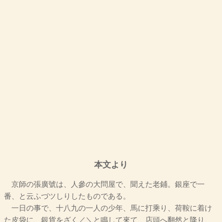
本文より
京師の張廣號は、人參の大問屋で、聞えた老鋪。銀座で一
番、と云ふづツしりしたものである。
一日の事で、十八九の一人の少年、馬に打乘り、荷鞍に着け
た皮袋に、銀貨をざく／＼と鳴して來て、店頭へ翻然と降り、