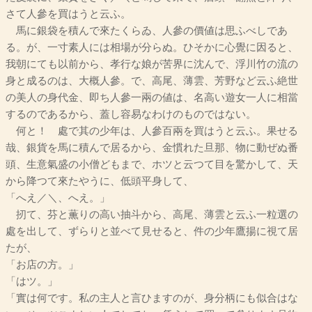
さて人參を買はうと云ふ。
馬に銀袋を積んで來たくらゐ、人參の價値は思ふべしであ
る。が、一寸素人には相場が分らぬ。ひそかに心覺に因ると、
我朝にても以前から、孝行な娘が苦界に沈んで、浮川竹の流の
身と成るのは、大概人參。で、高尾、薄雲、芳野など云ふ絶世
の美人の身代金、即ち人參一兩の値は、名高い遊女一人に相當
するのであるから、蓋し容易なわけのものではない。
何と！ 處で其の少年は、人參百兩を買はうと云ふ。果せる
哉、銀貨を馬に積んで居るから、金慣れた旦那、物に動ぜぬ番
頭、生意氣盛の小僧どもまで、ホツと云つて目を驚かして、天
から降つて來たやうに、低頭平身して、
「へえ／＼、へえ。」
扨て、芬と薫りの高い抽斗から、高尾、薄雲と云ふ一粒選の
處を出して、ずらりと並べて見せると、件の少年鷹揚に視て居
たが、
「お店の方。」
「はツ。」
「實は何です。私の主人と言ひますのが、身分柄にも似合はな