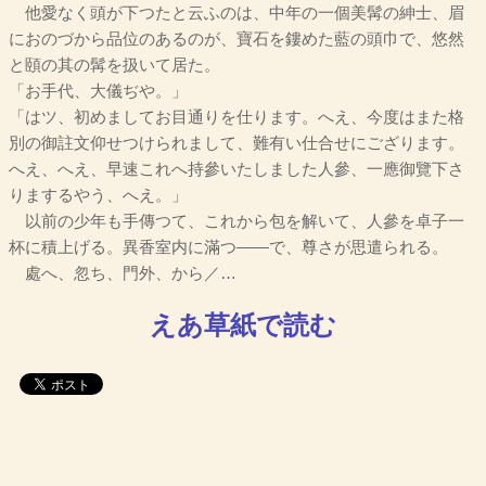
他愛なく頭が下つたと云ふのは、中年の一個美髯の紳士、眉
におのづから品位のあるのが、寶石を鏤めた藍の頭巾で、悠然
と頤の其の髯を扱いて居た。
「お手代、大儀ぢや。」
「はツ、初めましてお目通りを仕ります。へえ、今度はまた格
別の御註文仰せつけられまして、難有い仕合せにござります。
へえ、へえ、早速これへ持參いたしました人參、一應御覽下さ
りまするやう、へえ。」
以前の少年も手傳つて、これから包を解いて、人參を卓子一
杯に積上げる。異香室内に滿つ――で、尊さが思遣られる。
處へ、忽ち、門外、から／…
えあ草紙で読む