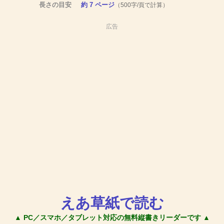
長さの目安
約 7 ページ
（500字/頁で計算）
広告
えあ草紙で読む
▲ PC／スマホ／タブレット対応の無料縦書きリーダーです ▲