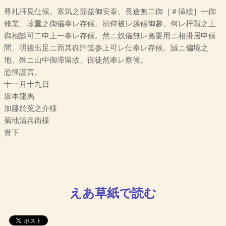
尊札拝見仕候。寒気之節益御安泰、長途無二御［＃挿絵］一御
修業、珍重之御儀奉レ存候。扨仰被レ越候御趣、何レ拝願之上
御相談可二申上一奉レ存候。然ニ奴儀無レ拠要用ニ相掛居申候
間、明後出足ニ而其御許迄参上可レ仕奉レ存候。誠ニ偏境之
地、殊ニ山中御滞留故、御徒然奉レ察候。
恐惶謹言。
十一月十九日
坂本龍馬
加藤於莵之介様
菊地清兵衛様
貴下
えあ草紙で読む