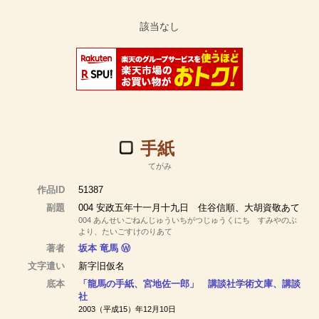
手紙
てがみ
作品ID
51387
副題
004 安政五年十一月十九日 住谷信順、大胡資敬あて
004 あんせいごねんじゅういちがつじゅうくにち すみやのぶ
より、たいごすけのりあて
著者
坂本 竜馬
Ⓦ
文字遣い
新字旧仮名
底本
「龍馬の手紙、宮地佐一郎」 講談社学術文庫、講談
社
2003（平成15）年12月10日