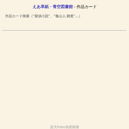
えあ草紙・青空図書館
- 作品カード
作品カード検索（"探偵小説"、"魯山人 雑煮"…）
楽天Kobo表紙検索