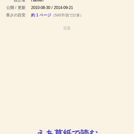
校正者
Hanren
公開 / 更新
2010-08-30 / 2014-09-21
長さの目安
約 1 ページ
（500字/頁で計算）
広告
えあ草紙で読む