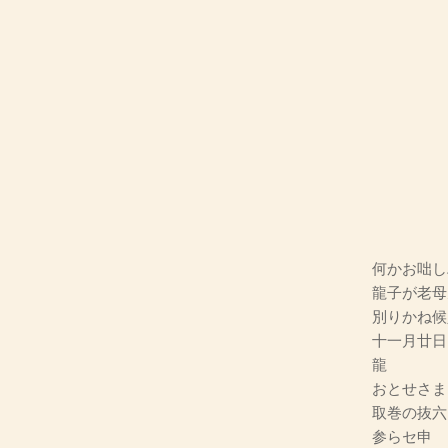
何かお咄し
龍子が老母
別りかね候
十一月廿日
龍
おとせさま
取巻の抜六
参らセ申