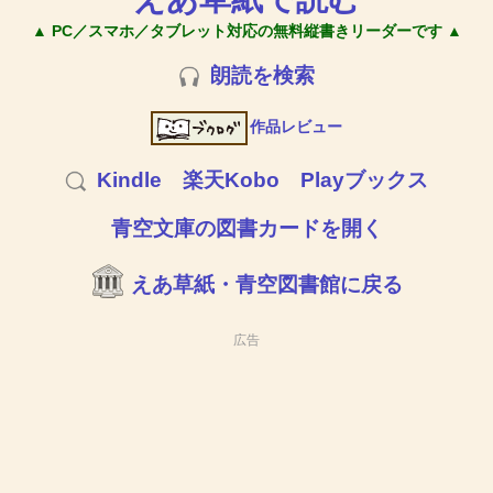
▲ PC／スマホ／タブレット対応の無料縦書きリーダーです ▲
朗読を検索
作品レビュー
Kindle
楽天Kobo
Playブックス
青空文庫の図書カードを開く
えあ草紙・青空図書館に戻る
広告