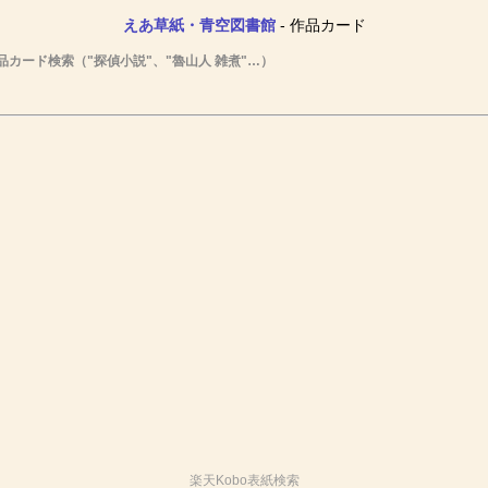
えあ草紙・青空図書館
- 作品カード
品カード検索（"探偵小説"、"魯山人 雑煮"…）
楽天Kobo表紙検索