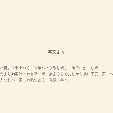
本文より
ハ妻より申上べく、来年ハ上京致し候まゝ御目にかゝり候。
元より御家計の御セ話ニ候。猶よろしくおしかり被レ下度、実ニ
人なれバ、実に御気のどくニ存候。早々。