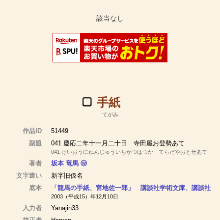
手紙
てがみ
作品ID
51449
副題
041 慶応二年十一月二十日 寺田屋お登勢あて
041 けいおうにねんじゅういちがつはつか てらだやおとせあて
著者
坂本 竜馬
Ⓦ
文字遣い
新字旧仮名
底本
「龍馬の手紙、宮地佐一郎」 講談社学術文庫、講談社
2003（平成15）年12月10日
入力者
Yanajin33